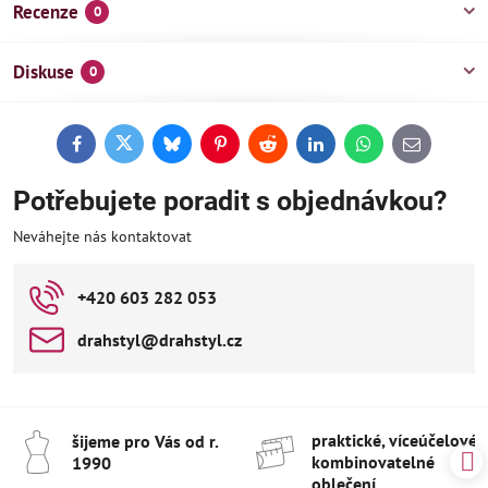
Recenze
0
Diskuse
0
Facebook
Twitter
Bluesky
Pinterest
Reddit
LinkedIn
WhatsApp
E-
mail
Potřebujete poradit s objednávkou?
Neváhejte nás kontaktovat
+420 603 282 053
drahstyl​@drahstyl​.cz
praktické, víceúčelové 
šijeme pro Vás od r​.
kombinovatelné
1990
oblečení