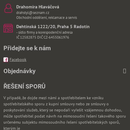
Drahomíra Hlaváčová
drahstyl@seznam.cz
Obchodní oddělení, reklamace a servis
Dehtínská 1222/20, Praha 5 Radotín
- sídlo firmy a korespodenční adresa
IČ 12582875 DIČ CZ-6455061976
Přidejte se k nám
Facebook
Objednávky
ŘEŠENÍ SPORŮ
V případě, že dojde mezi námi a spotřebitelem ke vzniku
spotřebitelského sporu z kupní smlouvy nebo ze smlouvy o
poskytování služeb, který se nepodaří vyřešit vzájemnou dohodou,
může spotřebitel podat návrh na mimosoudní řešení takového sporu
určenému subjektu mimosoudního řešení spotřebitelských sporů,
kterým je