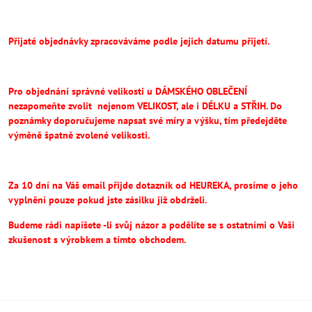
Přijaté objednávky zpracováváme podle jejich datumu přijetí.
Pro objednání správné velikosti u DÁMSKÉHO OBLEČENÍ
nezapomeňte
zvolit
nejenom VELIKOST, ale i DÉLKU a STŘIH.
Do
poznámky doporučujeme napsat své míry a výšku, tím předejděte
výměně špatně zvolené velikosti.
Za 10 dní na Váš email přijde dotazník od HEUREKA, prosíme o jeho
vyplnění pouze pokud jste zásilku již obdrželi.
Budeme rádi napíšete -li svůj názor a podělíte se s ostatními o Vaši
zkušenost s výrobkem a tímto obchodem.