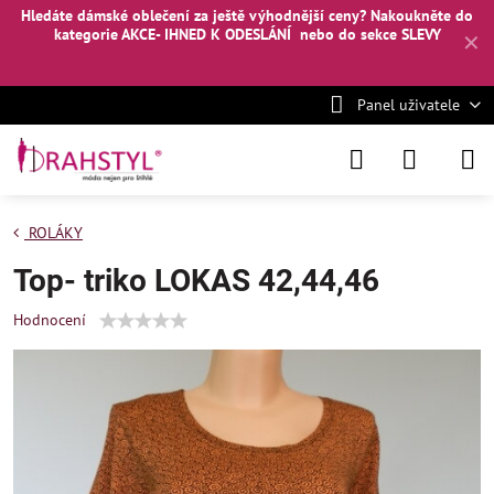
Hledáte dámské oblečení za ještě výhodnější ceny? Nakoukněte
do
kategorie AKCE- IHNED K ODESLÁNÍ
nebo
do sekce SLEVY
✕
Panel uživatele
ROLÁKY
Top- triko LOKAS 42,44,46
Hodnocení