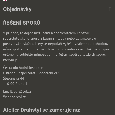
Objednávky
ŘEŠENÍ SPORŮ
V případě, že dojde mezi námi a spotřebitelem ke vzniku
spotřebitelského sporu z kupní smlouvy nebo ze smlouvy o
poskytování služeb, který se nepodaří vyřešit vzájemnou dohodou,
může spotřebitel podat návrh na mimosoudní řešení takového sporu
určenému subjektu mimosoudního řešení spotřebitelských sporů,
kterým je
Česká obchodní inspekce
Ústřední inspektorát – oddělení ADR
Štěpánská 44
110 00 Praha 1
Email: adr@coi.cz
Web: adr.coi.cz
Ateliér Drahstyl se zaměřuje na: