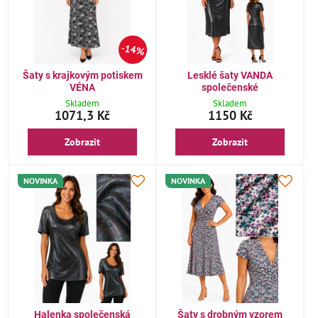
14%
Šaty s krajkovým potiskem
Lesklé šaty VANDA
VÉNA
společenské
Skladem
Skladem
1071,3 Kč
1150 Kč
Zobrazit
Zobrazit
NOVINKA
NOVINKA
Halenka společenská
Šaty s drobným vzorem