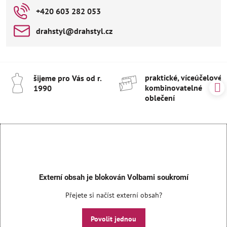
+420 603 282 053
drahstyl​@drahstyl​.cz
praktické, víceúčelové 
šijeme pro Vás od r​.
kombinovatelné
1990
oblečení
Externí obsah je blokován Volbami soukromí
Přejete si načíst externí obsah?
Povolit jednou