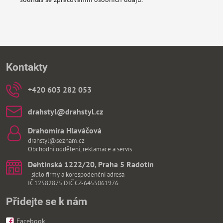
Kontakty
+420 603 282 053
drahstyl​@drahstyl​.cz
Drahomíra Hlaváčová
drahstyl@seznam.cz
Obchodní oddělení, reklamace a servis
Dehtínská 1222/20, Praha 5 Radotín
- sídlo firmy a korespodenční adresa
IČ 12582875 DIČ CZ-6455061976
Přidejte se k nám
Facebook