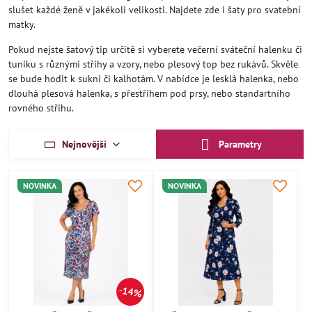
slušet každé ženě v jakékoli velikosti. Najdete zde i šaty pro svatební
matky.
Pokud nejste šatový tip určitě si vyberete večerní sváteční halenku či
tuniku s různými střihy a vzory, nebo plesový top bez rukávů. Skvěle
se bude hodit k sukni či kalhotám. V nabídce je lesklá halenka, nebo
dlouhá plesová halenka, s přestřihem pod prsy, nebo standartního
rovného střihu.
Nejnovější
Parametry
NOVINKA
NOVINKA
14%