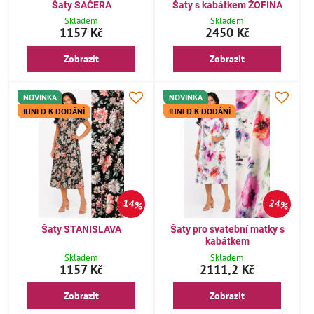
Šaty SAČERA
Šaty s kabátkem ŽOFINA
Skladem
Skladem
1157 Kč
2450 Kč
Zobrazit
Zobrazit
NOVINKA
NOVINKA
IHNED K DODÁNÍ
IHNED K DODÁNÍ
14%
24%
Šaty STANISLAVA
Šaty pro svatební matky s
kabátkem
Skladem
Skladem
1157 Kč
2111,2 Kč
Zobrazit
Zobrazit