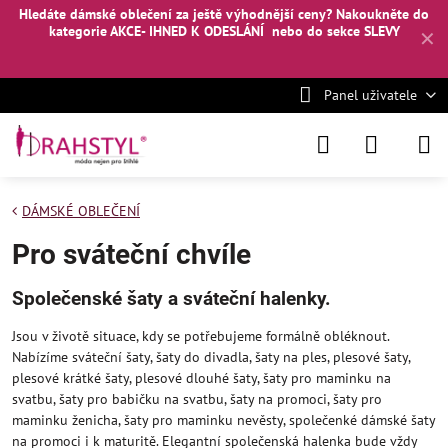
Hledáte dámské oblečení za ještě výhodnější ceny? Nakoukněte
do
kategorie AKCE- IHNED K ODESLÁNÍ
nebo
do sekce SLEVY
✕
Panel uživatele
DÁMSKÉ OBLEČENÍ
Pro sváteční chvíle
Společenské šaty a sváteční halenky.
Jsou v životě situace, kdy se potřebujeme formálně obléknout.
Nabízíme sváteční šaty, šaty do divadla, šaty na ples, plesové šaty,
plesové krátké šaty, plesové dlouhé šaty, šaty pro maminku na
svatbu, šaty pro babičku na svatbu, šaty na promoci, šaty pro
maminku ženicha, šaty pro maminku nevěsty, společenké dámské šaty
na promoci i k maturitě. Elegantní společenská halenka bude vždy