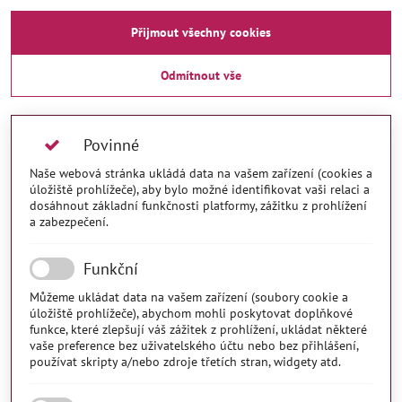
Přijmout všechny cookies
Odmítnout vše
Povinné
Naše webová stránka ukládá data na vašem zařízení (cookies a
úložiště prohlížeče), aby bylo možné identifikovat vaši relaci a
dosáhnout základní funkčnosti platformy, zážitku z prohlížení
a zabezpečení.
Funkční
Můžeme ukládat data na vašem zařízení (soubory cookie a
úložiště prohlížeče), abychom mohli poskytovat doplňkové
funkce, které zlepšují váš zážitek z prohlížení, ukládat některé
vaše preference bez uživatelského účtu nebo bez přihlášení,
používat skripty a/nebo zdroje třetích stran, widgety atd.