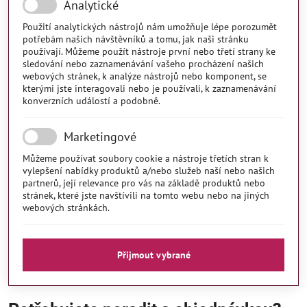
Analytické
Použití analytických nástrojů nám umožňuje lépe porozumět
potřebám našich návštěvníků a tomu, jak naši stránku
používají. Můžeme použít nástroje první nebo třetí strany ke
sledování nebo zaznamenávání vašeho procházení našich
webových stránek, k analýze nástrojů nebo komponent, se
kterými jste interagovali nebo je používali, k zaznamenávání
konverzních událostí a podobně.
Marketingové
Můžeme používat soubory cookie a nástroje třetích stran k
vylepšení nabídky produktů a/nebo služeb naší nebo našich
partnerů, její relevance pro vás na základě produktů nebo
stránek, které jste navštívili na tomto webu nebo na jiných
webových stránkách.
Přijmout vybrané