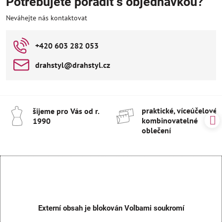
Potřebujete poradit s objednávkou?
Neváhejte nás kontaktovat
+420 603 282 053
drahstyl​@drahstyl​.cz
praktické, víceúčelové 
šijeme pro Vás od r​.
kombinovatelné
1990
oblečení
Externí obsah je blokován Volbami soukromí