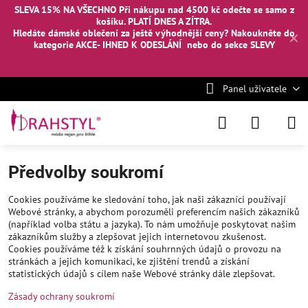
SLEVA 15% NA VŠECHNO Při nákupu nad 4500 kč odečte se samo z
košíku. PLATÍ DNES A ZÍTRA.
Hledáte dámské oblečení za ještě výhodnější ceny? Nakoukněte
do
✕
kategorie AKCE- IHNED K ODESLÁNÍ
nebo
do sekce SLEVY
Panel uživatele
Předvolby soukromí
Cookies používáme ke sledování toho, jak naši zákazníci používají
Webové stránky, a abychom porozuměli preferencím našich zákazníků
(například volba státu a jazyka). To nám umožňuje poskytovat našim
zákazníkům služby a zlepšovat jejich internetovou zkušenost.
Cookies používáme též k získání souhrnných údajů o provozu na
stránkách a jejich komunikaci, ke zjištění trendů a získání
statistických údajů s cílem naše Webové stránky dále zlepšovat.
Zásady ochrany soukromí