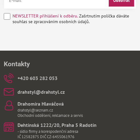
Odebírat
NEWSLETTER přihlášení k odběru.
Zašrtnutím políčka dáváte
souhlas se zpracováním osobních údajů.
Kontakty
+420 603 282 053
drahstyl​@drahstyl​.cz
Drahomíra Hlaváčová
drahstyl@seznam.cz
Obchodní oddělení, reklamace a servis
Dehtínská 1222/20, Praha 5 Radotín
- sídlo firmy a korespodenční adresa
IČ 12582875 DIČ CZ-6455061976