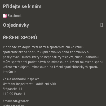
Přidejte se k nám
Facebook
Objednávky
ŘEŠENÍ SPORŮ
V případě, že dojde mezi námi a spotřebitelem ke vzniku
spotřebitelského sporu z kupní smlouvy nebo ze smlouvy o
poskytování služeb, který se nepodaří vyřešit vzájemnou dohodou,
může spotřebitel podat návrh na mimosoudní řešení takového sporu
určenému subjektu mimosoudního řešení spotřebitelských sporů,
kterým je
Česká obchodní inspekce
Ústřední inspektorát – oddělení ADR
Štěpánská 44
110 00 Praha 1
Email: adr@coi.cz
Web: adr.coi.cz