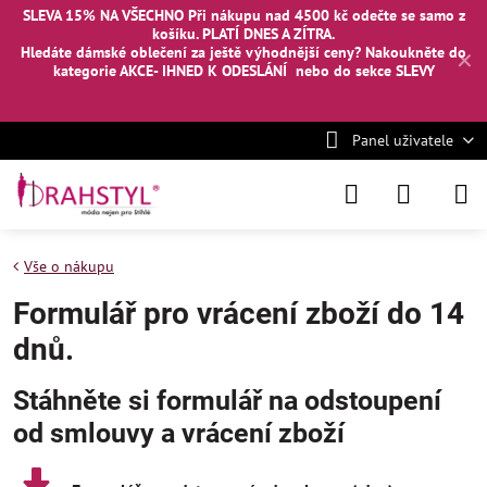
SLEVA 15% NA VŠECHNO Při nákupu nad 4500 kč odečte se samo z
košíku. PLATÍ DNES A ZÍTRA.
Hledáte dámské oblečení za ještě výhodnější ceny? Nakoukněte
do
✕
kategorie AKCE- IHNED K ODESLÁNÍ
nebo
do sekce SLEVY
Panel uživatele
Vše o nákupu
Formulář pro vrácení zboží do 14
dnů.
Stáhněte si formulář na odstoupení
od smlouvy a vrácení zboží