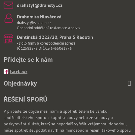
drahstyl​@drahstyl​.cz
Drahomíra Hlaváčová
drahstyl@seznam.cz
Obchodní oddělení, reklamace a servis
Dehtínská 1222/20, Praha 5 Radotín
- sídlo firmy a korespodenční adresa
IČ 12582875 DIČ CZ-6455061976
Přidejte se k nám
Facebook
Objednávky
ŘEŠENÍ SPORŮ
V případě, že dojde mezi námi a spotřebitelem ke vzniku
spotřebitelského sporu z kupní smlouvy nebo ze smlouvy o
poskytování služeb, který se nepodaří vyřešit vzájemnou dohodou,
může spotřebitel podat návrh na mimosoudní řešení takového sporu