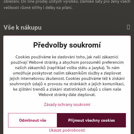
oblečení. On line prodej ušitých výrobků. Dámské šaty pro ženy všech
velikostí různé střihy i délky na přání.
Vše k nákupu
Předvolby soukromí
Zasíláme i na Slovensko
Cookies používáme ke sledování toho, jak naši zákazníci
používají Webové stránky, a abychom porozuměli preferencím
našich zákazníků (například volba státu a jazyka). To nám
umožňuje poskytovat našim zákazníkům služby a zlepšovat
jejich internetovou zkušenost. Cookies používáme též k získání
souhrnných údajů o provozu na stránkách a jejich komunikaci,
ke zjištění trendů a získání statistických údajů s cílem naše
Webové stránky dále zlepšovat.
Zásady ochrany soukromí
Odmítnout vše
Přijmout všechny cookies
©
2026
Copyright
Předvolby soukromí
Zásady ochrany soukromí
Ukázat podrobnosti
Vytvořeno systémem:
ByznysWeb.cz