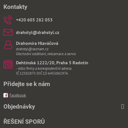
Kontakty
+420 603 282 053
drahstyl​@drahstyl​.cz
Drahomíra Hlaváčová
drahstyl@seznam.cz
Obchodní oddělení, reklamace a servis
Dehtínská 1222/20, Praha 5 Radotín
- sídlo firmy a korespodenční adresa
IČ 12582875 DIČ CZ-6455061976
Přidejte se k nám
Facebook
Objednávky
ŘEŠENÍ SPORŮ