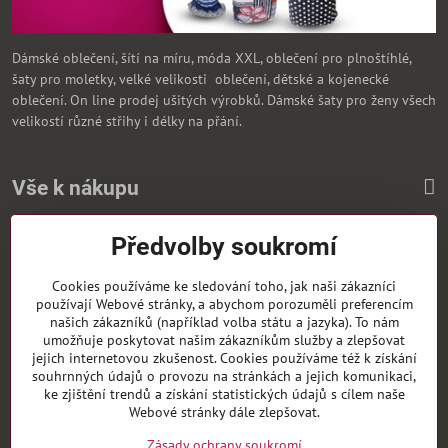
Dámské oblečení, šítí na míru, móda XXL, oblečení pro plnoštíhlé,
šaty pro moletky, velké velikosti oblečení, dětské a kojenecké
oblečení. On line prodej ušitých výrobků. Dámské šaty pro ženy všech
velikostí různé střihy i délky na přání.
Vše k nákupu
Předvolby soukromí
Zasíláme i na Slovensko
Cookies používáme ke sledování toho, jak naši zákazníci
používají Webové stránky, a abychom porozuměli preferencím
našich zákazníků (například volba státu a jazyka). To nám
umožňuje poskytovat našim zákazníkům služby a zlepšovat
jejich internetovou zkušenost. Cookies používáme též k získání
souhrnných údajů o provozu na stránkách a jejich komunikaci,
ke zjištění trendů a získání statistických údajů s cílem naše
Webové stránky dále zlepšovat.
Zásady ochrany soukromí