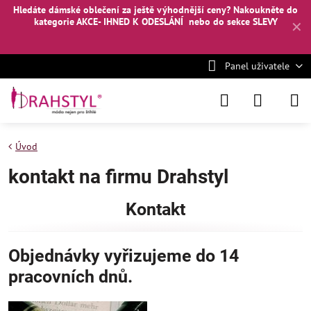
Hledáte dámské oblečení za ještě výhodnější ceny? Nakoukněte
do
kategorie AKCE- IHNED K ODESLÁNÍ
nebo
do sekce SLEVY
✕
Panel uživatele
Úvod
kontakt na firmu Drahstyl
Kontakt
Objednávky vyřizujeme do 14
pracovních dnů.