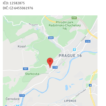
IČO: 12582875
DIČ: CZ-6455061976
Externí obsah je blokován Volbami
soukromí
Přejete si načíst externí obsah?
Povolit jednou
Povolit a zapamatovat - souhlas s druhem cookie:
Funkční
Otevřít obsah v novém okně