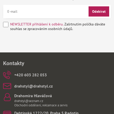
Odebírat
NEWSLETTER přihlášení k odběru.
Zašrtnutím políčka dáváte
souhlas se zpracováním osobních údajů.
Kontakty
+420 603 282 053
drahstyl​@drahstyl​.cz
Drahomíra Hlaváčová
drahstyl@seznam.cz
Obchodní oddělení, reklamace a servis
Dehtínská 1222/20, Praha 5 Radotín