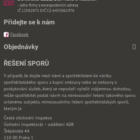
- sídlo firmy a korespodenční adresa
IČ 12582875 DIČ CZ-6455061976
Přidejte se k nám
Facebook
Objednávky
ŘEŠENÍ SPORŮ
V případě, že dojde mezi námi a spotřebitelem ke vzniku
spotřebitelského sporu z kupní smlouvy nebo ze smlouvy o
poskytování služeb, který se nepodaří vyřešit vzájemnou dohodou,
může spotřebitel podat návrh na mimosoudní řešení takového sporu
určenému subjektu mimosoudního řešení spotřebitelských sporů,
kterým je
Česká obchodní inspekce
Ústřední inspektorát – oddělení ADR
Štěpánská 44
110 00 Praha 1