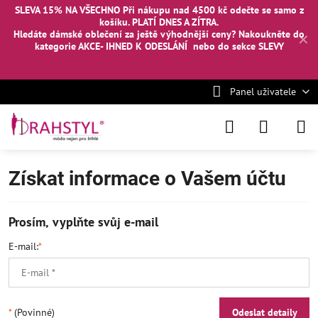
SLEVA 15% NA VŠECHNO Při nákupu nad 4500 kč odečte se samo z
košíku. PLATÍ DNES A ZÍTRA.
Hledáte dámské oblečení za ještě výhodnější ceny? Nakoukněte
do
✕
kategorie AKCE- IHNED K ODESLÁNÍ
nebo
do sekce SLEVY
Panel uživatele
Získat informace o Vašem účtu
Prosím, vyplňte svůj e-mail
E-mail:
*
*
(Povinné)
Odeslat detaily