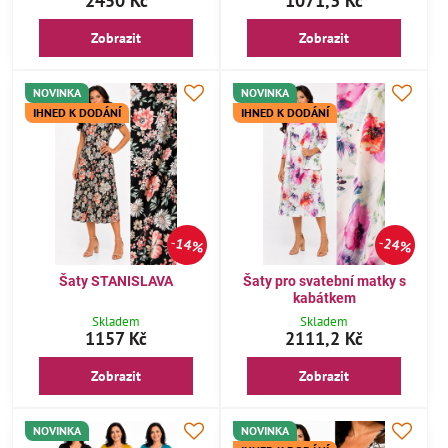
2450 Kč
1071,3 Kč
Zobrazit
Zobrazit
NOVINKA
NOVINKA
IHNED K DODÁNÍ
IHNED K DODÁNÍ
14%
24%
Šaty STANISLAVA
Šaty pro svatební matky s
kabátkem
Skladem
Skladem
1157 Kč
2111,2 Kč
Zobrazit
Zobrazit
NOVINKA
NOVINKA