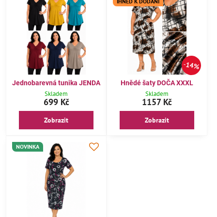
IHNED K DODÁNÍ
14%
Jednobarevná tunika JENDA
Hnědé šaty DOČA XXXL
Skladem
Skladem
699 Kč
1157 Kč
Zobrazit
Zobrazit
NOVINKA