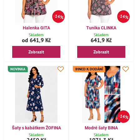
14%
14%
Halenka GITA
Tunika CLINKA
Skladem
Skladem
od 641,9 Kč
641,9 Kč
Zobrazit
Zobrazit
NOVINKA
IHNED K DODÁNÍ
14%
Šaty s kabátkem ŽOFINA
Modré šaty BINA
Skladem
Skladem