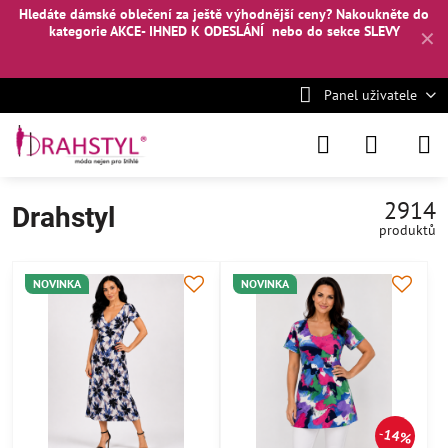
Hledáte dámské oblečení za ještě výhodnější ceny? Nakoukněte
do
kategorie AKCE- IHNED K ODESLÁNÍ
nebo
do sekce SLEVY
✕
Panel uživatele
2914
Drahstyl
produktů
NOVINKA
NOVINKA
14%