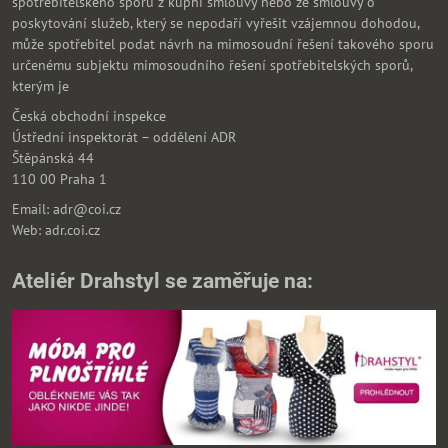
spotřebitelského sporu z kupní smlouvy nebo ze smlouvy o
poskytování služeb, který se nepodaří vyřešit vzájemnou dohodou,
může spotřebitel podat návrh na mimosoudní řešení takového sporu
určenému subjektu mimosoudního řešení spotřebitelských sporů,
kterým je
Česká obchodní inspekce
Ústřední inspektorát – oddělení ADR
Štěpánská 44
110 00 Praha 1
Email: adr@coi.cz
Web: adr.coi.cz
Ateliér Drahstyl se zaměřuje na: