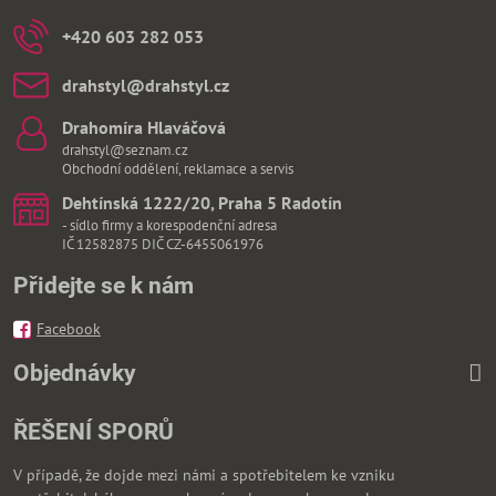
+420 603 282 053
drahstyl​@drahstyl​.cz
Drahomíra Hlaváčová
drahstyl@seznam.cz
Obchodní oddělení, reklamace a servis
Dehtínská 1222/20, Praha 5 Radotín
- sídlo firmy a korespodenční adresa
IČ 12582875 DIČ CZ-6455061976
Přidejte se k nám
Facebook
Objednávky
ŘEŠENÍ SPORŮ
V případě, že dojde mezi námi a spotřebitelem ke vzniku