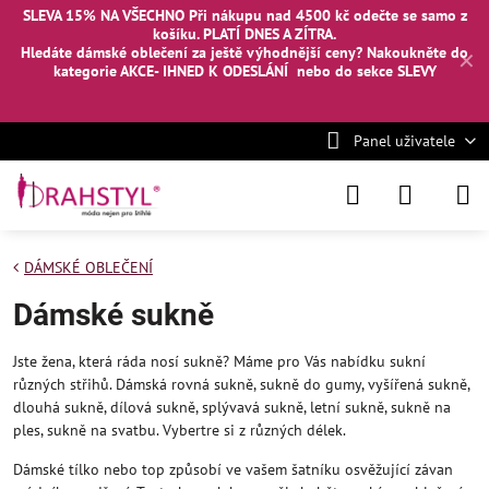
SLEVA 15% NA VŠECHNO Při nákupu nad 4500 kč odečte se samo z
košíku. PLATÍ DNES A ZÍTRA.
Hledáte dámské oblečení za ještě výhodnější ceny? Nakoukněte
do
✕
kategorie AKCE- IHNED K ODESLÁNÍ
nebo
do sekce SLEVY
Panel uživatele
DÁMSKÉ OBLEČENÍ
Dámské sukně
Jste žena, která ráda nosí sukně? Máme pro Vás nabídku sukní
různých střihů. Dámská rovná sukně, sukně do gumy, vyšířená sukně,
dlouhá sukně, dílová sukně, splývavá sukně, letní sukně, sukně na
ples, sukně na svatbu. Vybertre si z různých délek.
Dámské tílko nebo top způsobí ve vašem šatníku osvěžující závan