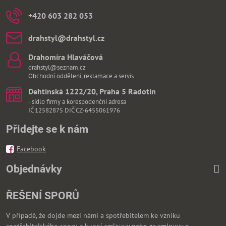
+420 603 282 053
drahstyl​@drahstyl​.cz
Drahomíra Hlaváčová
drahstyl@seznam.cz
Obchodní oddělení, reklamace a servis
Dehtínská 1222/20, Praha 5 Radotín
- sídlo firmy a korespodenční adresa
IČ 12582875 DIČ CZ-6455061976
Přidejte se k nám
Facebook
Objednávky
ŘEŠENÍ SPORŮ
V případě, že dojde mezi námi a spotřebitelem ke vzniku