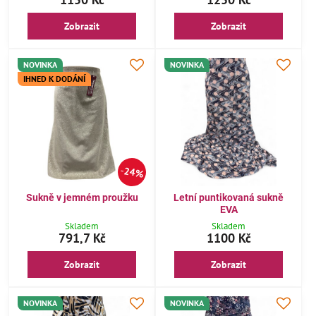
Zobrazit
Zobrazit
NOVINKA
NOVINKA
IHNED K DODÁNÍ
24%
Sukně v jemném proužku
Letní puntikovaná sukně
EVA
Skladem
Skladem
791,7 Kč
1100 Kč
Zobrazit
Zobrazit
NOVINKA
NOVINKA