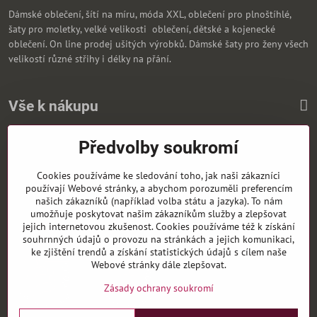
Dámské oblečení, šítí na míru, móda XXL, oblečení pro plnoštíhlé,
šaty pro moletky, velké velikosti oblečení, dětské a kojenecké
oblečení. On line prodej ušitých výrobků. Dámské šaty pro ženy všech
velikostí různé střihy i délky na přání.
Vše k nákupu
Předvolby soukromí
Zasíláme i na Slovensko
Cookies používáme ke sledování toho, jak naši zákazníci
používají Webové stránky, a abychom porozuměli preferencím
našich zákazníků (například volba státu a jazyka). To nám
umožňuje poskytovat našim zákazníkům služby a zlepšovat
jejich internetovou zkušenost. Cookies používáme též k získání
souhrnných údajů o provozu na stránkách a jejich komunikaci,
ke zjištění trendů a získání statistických údajů s cílem naše
Webové stránky dále zlepšovat.
Zásady ochrany soukromí