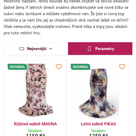
módního nadšení. Tento kousek by neměl chybět ve sbírce oblečení
žádné ženy. V letních dnech snadno zkombinujete své nové tílko se
sukní nebo šortkami a můžete vyběhnout ven. Že jste si nový top
oblíbila a je vám líto jej za chladnějších dnů nechat ležet ve skříni?
Však nemusíte, vyzkoušejte vrstvení. Právě tílka a topy jsou ideální
pro tuto módní hru.
Nejnovější
Parametry
NOVINKA
NOVINKA
Růžová sukně MAGNA
Letní sukně FIKAS
Skladem
Skladem
1150 Kč
1250 Kč