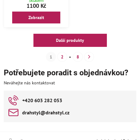
Skladem
1100 Kč
Zobrazit
Další produkty
1
2
8
Potřebujete poradit s objednávkou?
Neváhejte nás kontaktovat
+420 603 282 053
drahstyl​@drahstyl​.cz