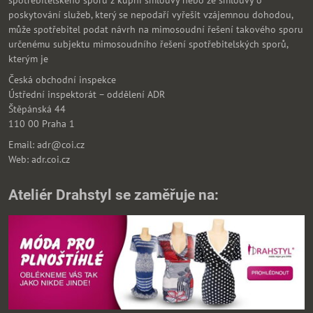
spotřebitelského sporu z kupní smlouvy nebo ze smlouvy o
poskytování služeb, který se nepodaří vyřešit vzájemnou dohodou,
může spotřebitel podat návrh na mimosoudní řešení takového sporu
určenému subjektu mimosoudního řešení spotřebitelských sporů,
kterým je
Česká obchodní inspekce
Ústřední inspektorát – oddělení ADR
Štěpánská 44
110 00 Praha 1
Email: adr@coi.cz
Web: adr.coi.cz
Ateliér Drahstyl se zaměřuje na: