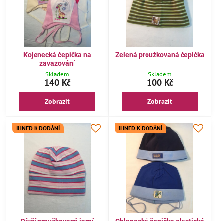
Kojenecká čepička na
Zelená proužkovaná čepička
zavazování
Skladem
Skladem
140 Kč
100 Kč
Zobrazit
Zobrazit
IHNED K DODÁNÍ
IHNED K DODÁNÍ
Dívčí proužkovaná jarní
Chlapecká čepička elastická