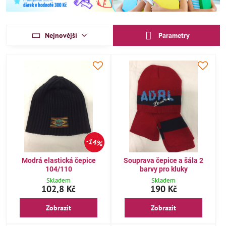
Nejnovější
Parametry
14%
Modrá elastická čepice
Souprava čepice a šála 2
104/110
barvy pro kluky
Skladem
Skladem
102,8 Kč
190 Kč
Zobrazit
Zobrazit