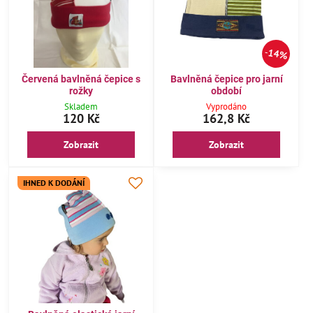
14%
Červená bavlněná čepice s
Bavlněná čepice pro jarní
rožky
období
Skladem
Vyprodáno
120 Kč
162,8 Kč
Zobrazit
Zobrazit
IHNED K DODÁNÍ