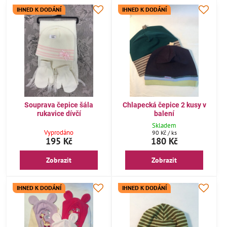
IHNED K DODÁNÍ
IHNED K DODÁNÍ
Souprava čepice šála
Chlapecká čepice 2 kusy v
rukavice dívčí
balení
Skladem
Vyprodáno
90 Kč
/ ks
195 Kč
180 Kč
Zobrazit
Zobrazit
IHNED K DODÁNÍ
IHNED K DODÁNÍ