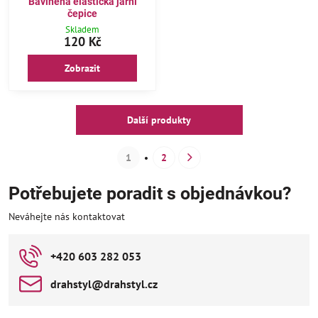
Bavlněná elastická jarní
čepice
Skladem
120 Kč
Zobrazit
Další produkty
1
2
Potřebujete poradit s objednávkou?
Neváhejte nás kontaktovat
+420 603 282 053
drahstyl​@drahstyl​.cz