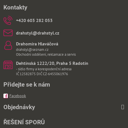
Kontakty
+420 603 282 053
drahstyl​@drahstyl​.cz
Drahomíra Hlaváčová
drahstyl@seznam.cz
Obchodní oddělení, reklamace a servis
Dehtínská 1222/20, Praha 5 Radotín
- sídlo firmy a korespodenční adresa
IČ 12582875 DIČ CZ-6455061976
Přidejte se k nám
Facebook
Objednávky
ŘEŠENÍ SPORŮ