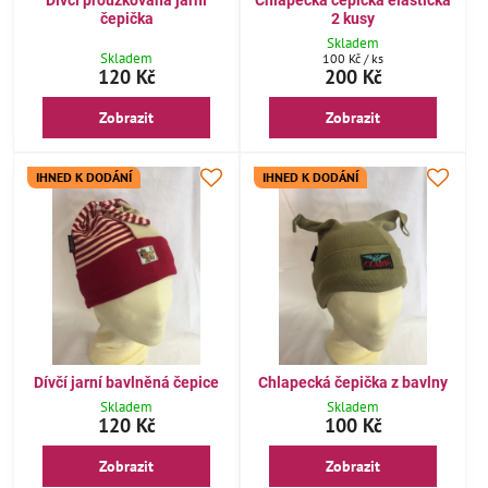
čepička
2 kusy
Skladem
Skladem
100 Kč
/ ks
120 Kč
200 Kč
Zobrazit
Zobrazit
IHNED K DODÁNÍ
IHNED K DODÁNÍ
Dívčí jarní bavlněná čepice
Chlapecká čepička z bavlny
Skladem
Skladem
120 Kč
100 Kč
Zobrazit
Zobrazit