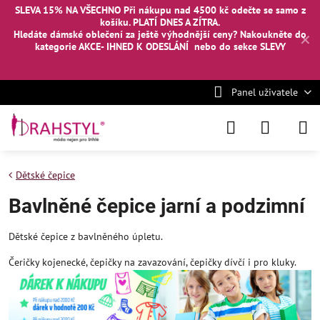
SLEVA 15% NA VŠECHNO Při nákupu nad 4500 kč odečte se samo z
košíku. PLATÍ DNES A ZÍTRA.
Hledáte dámské oblečení za ještě výhodnější ceny? Nakoukněte
do
✕
kategorie AKCE- IHNED K ODESLÁNÍ
nebo
do sekce SLEVY
Panel uživatele
Dětské čepice
Bavlněné čepice jarní a podzimní
Dětské čepice z bavlněného úpletu.
Čeričky kojenecké, čepičky na zavazování, čepičky dívčí i pro kluky.