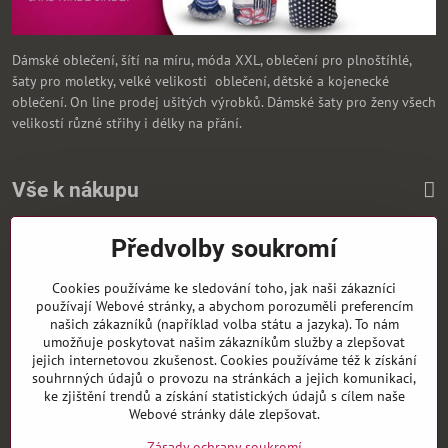
Dámské oblečení, šítí na míru, móda XXL, oblečení pro plnoštíhlé,
šaty pro moletky, velké velikosti oblečení, dětské a kojenecké
oblečení. On line prodej ušitých výrobků. Dámské šaty pro ženy všech
velikostí různé střihy i délky na přání.
Vše k nákupu
Předvolby soukromí
Zasíláme i na Slovensko
Cookies používáme ke sledování toho, jak naši zákazníci
používají Webové stránky, a abychom porozuměli preferencím
našich zákazníků (například volba státu a jazyka). To nám
umožňuje poskytovat našim zákazníkům služby a zlepšovat
jejich internetovou zkušenost. Cookies používáme též k získání
souhrnných údajů o provozu na stránkách a jejich komunikaci,
ke zjištění trendů a získání statistických údajů s cílem naše
Webové stránky dále zlepšovat.
Zásady ochrany soukromí