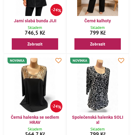
24%
Jarní slabá bunda JIJI
Černé kalhoty
Skladem
Skladem
746,5 Kč
799 Kč
Zobrazit
Zobrazit
NOVINKA
NOVINKA
24%
Černá halenka se sedlem
Společenská halenka SOLI
HRAV
xl
Skladem
Skladem
564,7 Kč
799 Kč