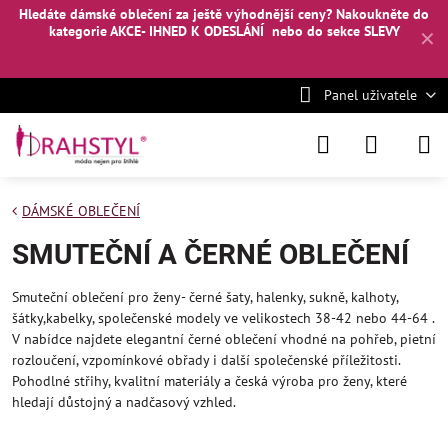
Hledáte dámské oblečení za ještě výhodnější ceny? Nakoukněte
do
kategorie AKCE- IHNED K ODESLÁNÍ
nebo
do sekce SLEVY
✕
Panel uživatele
DÁMSKÉ OBLEČENÍ
SMUTEČNÍ A ČERNÉ OBLEČENÍ
Smuteční oblečení pro ženy- černé šaty, halenky, sukně, kalhoty,
šátky,kabelky, společenské modely ve velikostech 38-42 nebo 44-64 .
V nabídce najdete elegantní černé oblečení vhodné na pohřeb, pietní
rozloučení, vzpomínkové obřady i další společenské příležitosti.
Pohodlné střihy, kvalitní materiály a česká výroba pro ženy, které
hledají důstojný a nadčasový vzhled.