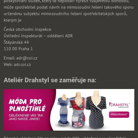
poskytování služeb, který se nepodaří vyřešit vzájemnou dohodou,
může spotřebitel podat návrh na mimosoudní řešení takového sporu
určenému subjektu mimosoudního řešení spotřebitelských sporů,
kterým je
Česká obchodní inspekce
Ústřední inspektorát – oddělení ADR
Štěpánská 44
110 00 Praha 1
Email: adr@coi.cz
Web: adr.coi.cz
Ateliér Drahstyl se zaměřuje na: