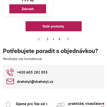
Zobrazit
Další produkty
1
2
5
Potřebujete poradit s objednávkou?
Neváhejte nás kontaktovat
+420 603 282 053
drahstyl​@drahstyl​.cz
praktické, víceúčelové 
šijeme pro Vás od r​.