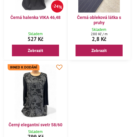
24%
Černá halenka VIKA 46,48
Černá obleková látka s
pruhy
Skladem
Skladem
280 Kč
/ m
527 Kč
2,8 Kč
Zobrazit
Zobrazit
IHNED K DODÁNÍ
Černý elegantní svetr 58/60
Skladem
799 Kč