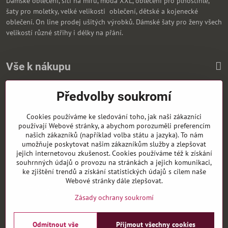
Dámské oblečení, šítí na míru, móda XXL, oblečení pro plnoštíhlé,
šaty pro moletky, velké velikosti oblečení, dětské a kojenecké
oblečení. On line prodej ušitých výrobků. Dámské šaty pro ženy všech
velikostí různé střihy i délky na přání.
Vše k nákupu
Předvolby soukromí
Zasíláme i na Slovensko
Cookies používáme ke sledování toho, jak naši zákazníci
používají Webové stránky, a abychom porozuměli preferencím
našich zákazníků (například volba státu a jazyka). To nám
umožňuje poskytovat našim zákazníkům služby a zlepšovat
jejich internetovou zkušenost. Cookies používáme též k získání
souhrnných údajů o provozu na stránkách a jejich komunikaci,
ke zjištění trendů a získání statistických údajů s cílem naše
Webové stránky dále zlepšovat.
Zásady ochrany soukromí
Odmítnout vše
Přijmout všechny cookies