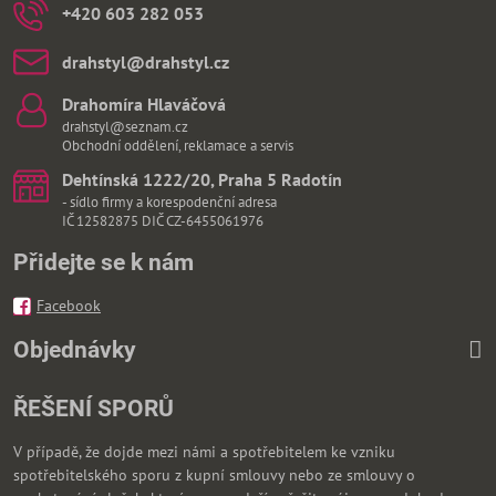
+420 603 282 053
drahstyl​@drahstyl​.cz
Drahomíra Hlaváčová
drahstyl@seznam.cz
Obchodní oddělení, reklamace a servis
Dehtínská 1222/20, Praha 5 Radotín
- sídlo firmy a korespodenční adresa
IČ 12582875 DIČ CZ-6455061976
Přidejte se k nám
Facebook
Objednávky
ŘEŠENÍ SPORŮ
V případě, že dojde mezi námi a spotřebitelem ke vzniku
spotřebitelského sporu z kupní smlouvy nebo ze smlouvy o