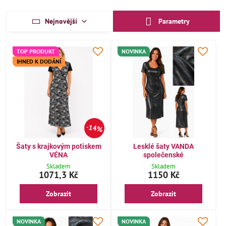
Nejnovější
Parametry
TOP PRODUKT
NOVINKA
IHNED K DODÁNÍ
14%
Šaty s krajkovým potiskem
Lesklé šaty VANDA
VÉNA
společenské
Skladem
Skladem
1071,3 Kč
1150 Kč
Zobrazit
Zobrazit
NOVINKA
NOVINKA