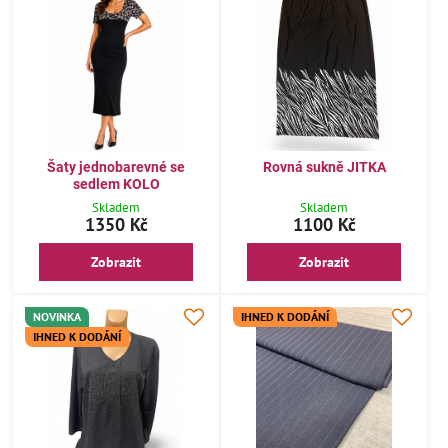
Šaty jednobarevné se
Rovná sukně JITKA
sedlem KOLO
Skladem
Skladem
1350 Kč
1100 Kč
Zobrazit
Zobrazit
NOVINKA
IHNED K DODÁNÍ
IHNED K DODÁNÍ