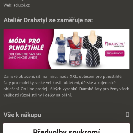
Web: adr.coi.cz
Ateliér Drahstyl se zaměřuje na:
Dámské oblečení, šítí na míru, móda XXL, oblečení pro plnoštíhlé,
šaty pro moletky, velké velikosti oblečení, dětské a kojenecké
oblečení. On line prodej ušitých výrobků. Dámské šaty pro ženy všech
velikostí různé střihy i délky na přání.
Vše k nákupu
Předvolby soukromí
Zasíláme i na Slovensko