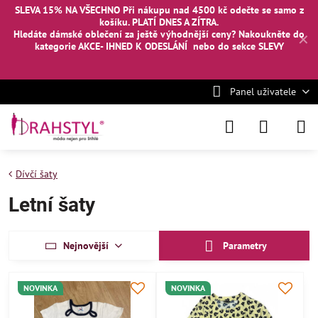
SLEVA 15% NA VŠECHNO Při nákupu nad 4500 kč odečte se samo z
košíku. PLATÍ DNES A ZÍTRA.
Hledáte dámské oblečení za ještě výhodnější ceny? Nakoukněte
do
✕
kategorie AKCE- IHNED K ODESLÁNÍ
nebo
do sekce SLEVY
Panel uživatele
Dívčí šaty
Letní šaty
Nejnovější
Parametry
NOVINKA
NOVINKA