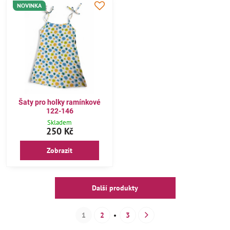
NOVINKA
Šaty pro holky ramínkové
122-146
Skladem
250 Kč
Zobrazit
Další produkty
1
2
3