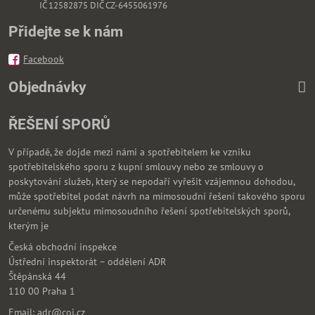
IČ 12582875 DIČ CZ-6455061976
Přidejte se k nám
Facebook
Objednávky
ŘEŠENÍ SPORŮ
V případě, že dojde mezi námi a spotřebitelem ke vzniku
spotřebitelského sporu z kupní smlouvy nebo ze smlouvy o
poskytování služeb, který se nepodaří vyřešit vzájemnou dohodou,
může spotřebitel podat návrh na mimosoudní řešení takového sporu
určenému subjektu mimosoudního řešení spotřebitelských sporů,
kterým je
Česká obchodní inspekce
Ústřední inspektorát – oddělení ADR
Štěpánská 44
110 00 Praha 1
Email: adr@coi.cz