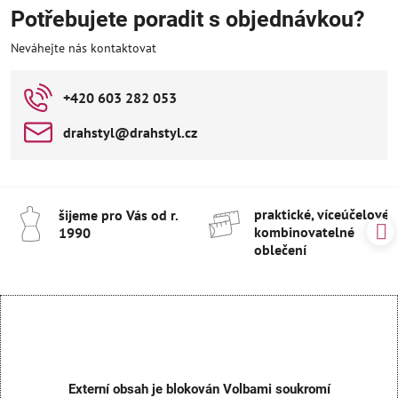
Potřebujete poradit s objednávkou?
Neváhejte nás kontaktovat
+420 603 282 053
drahstyl​@drahstyl​.cz
praktické, víceúčelové 
šijeme pro Vás od r​.
kombinovatelné
1990
oblečení
Externí obsah je blokován Volbami soukromí