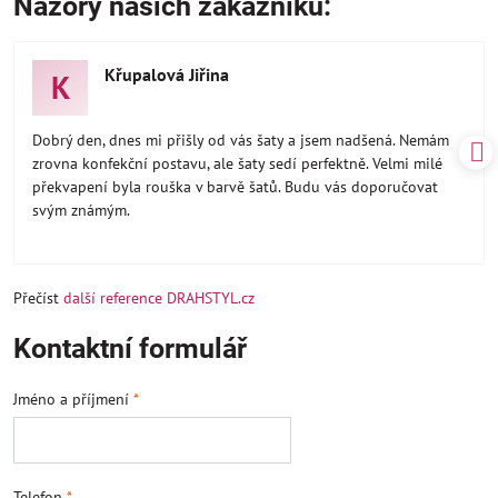
Názory našich zákazníků:
Křupalová Jiřina
K
Dobrý den, dnes mi přišly od vás šaty a jsem nadšená. Nemám
zrovna konfekční postavu, ale šaty sedí perfektně. Velmi milé
překvapení byla rouška v barvě šatů. Budu vás doporučovat
svým známým.
Přečíst
další reference DRAHSTYL.cz
Kontaktní formulář
Jméno a příjmení
*
Telefon
*