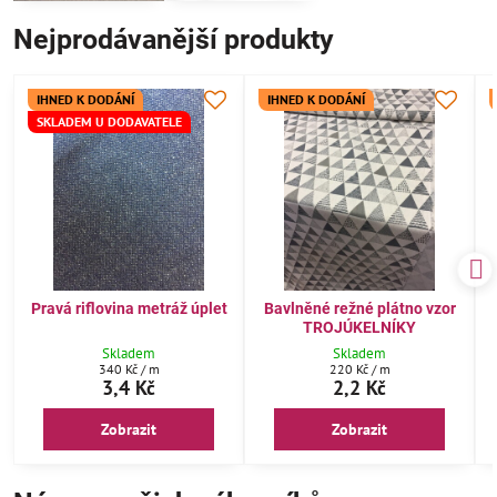
Nejprodávanější produkty
IHNED K DODÁNÍ
IHNED K DODÁNÍ
SKLADEM U DODAVATELE
Pravá riflovina metráž úplet
Bavlněné režné plátno vzor
TROJÚKELNÍKY
Skladem
Skladem
340 Kč
/ m
220 Kč
/ m
3,4 Kč
2,2 Kč
Zobrazit
Zobrazit