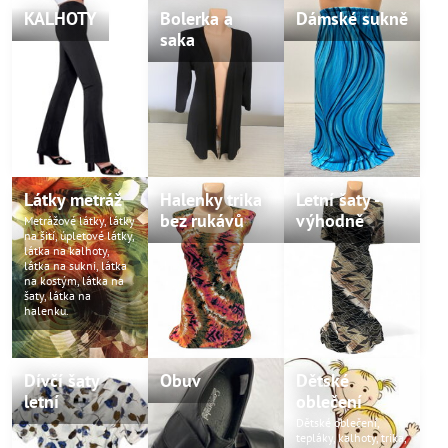
KALHOTY
Bolerka a
Dámské sukně
saka
Látky metráž
Halenky trika
Letní šaty -
bez rukávů
výhodně
Metrážové látky, látky
na šití, úpletové látky,
látka na kalhoty,
látka na sukni, látka
na kostým, látka na
šaty, látka na
halenku.
Dívčí šaty
Obuv
Dětské
letní
oblečení
Dětské oblečení,
tepláky, kalhoty, trika,