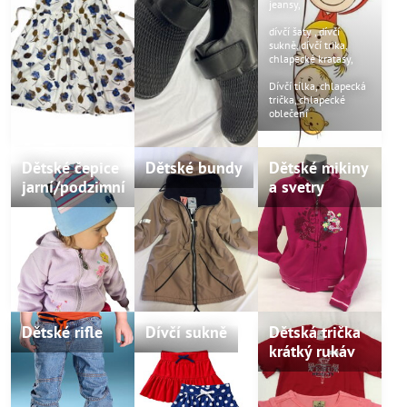
jeansy,
dívčí šaty , dívčí
sukně, dívčí trika,
chlapecké kratasy,
Dívčí tílka, chlapecká
trička, chlapecké
oblečení
Dětské čepice
Dětské bundy
Dětské mikiny
jarní/podzimní
a svetry
Dětské rifle
Dívčí sukně
Dětská trička
krátký rukáv