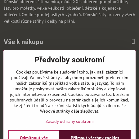
Dámské oblečení, šítí na míru, móda XXL, oblečení pro plnoštíhlé,
šaty pro moletky, velké velikosti oblečení, dětské a kojenecké
oblečení. On line prodej ušitých výrobků. Dámské šaty pro ženy všech
velikostí různé střihy i délky na přání.
Vše k nákupu
Předvolby soukromí
Zasíláme i na Slovensko
Cookies používáme ke sledování toho, jak naši zákazníci
používají Webové stránky, a abychom porozuměli preferencím
našich zákazníků (například volba státu a jazyka). To nám
umožňuje poskytovat našim zákazníkům služby a zlepšovat
jejich internetovou zkušenost. Cookies používáme též k získání
souhrnných údajů o provozu na stránkách a jejich komunikaci,
ke zjištění trendů a získání statistických údajů s cílem naše
Webové stránky dále zlepšovat.
Zásady ochrany soukromí
Odmítnout vše
Přijmout všechny cookies