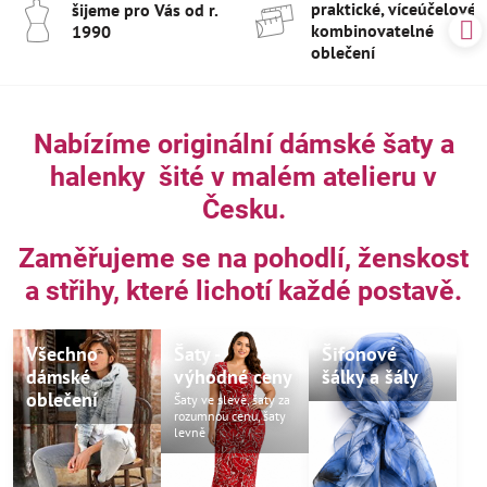
praktické, víceúčelové 
šijeme pro Vás od r​.
kombinovatelné
1990
oblečení
Nabízíme originální dámské šaty a
halenky šité v malém atelieru v
Česku.
Zaměřujeme se na pohodlí, ženskost
a střihy, které lichotí každé postavě.
Všechno
Šaty -
Šifonové
dámské
výhodné ceny
šálky a šály
oblečení
Šaty ve slevě, šaty za
rozumnou cenu, šaty
levně