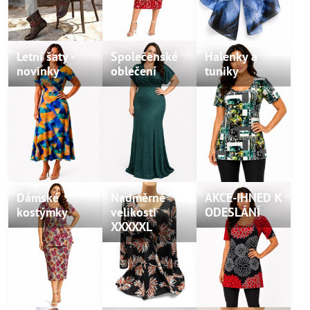
Letní šaty -
Společenské
Halenky a
novinky
oblečení
tuniky
Dámské
Nadměrné
AKCE-IHNED K
kostýmky
velikosti
ODESLÁNÍ
XXXXXL