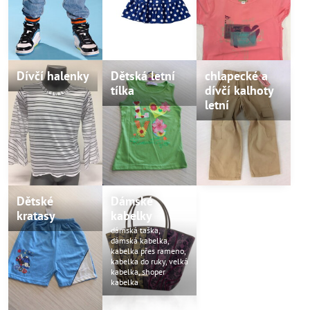
Dívčí halenky
Dětská letní
chlapecké a
tílka
dívčí kalhoty
letní
Dětské
Dámské
kratasy
kabelky
dámská taška,
dámská kabelka,
kabelka přes rameno,
kabelka do ruky, velká
kabelka, shoper
kabelka