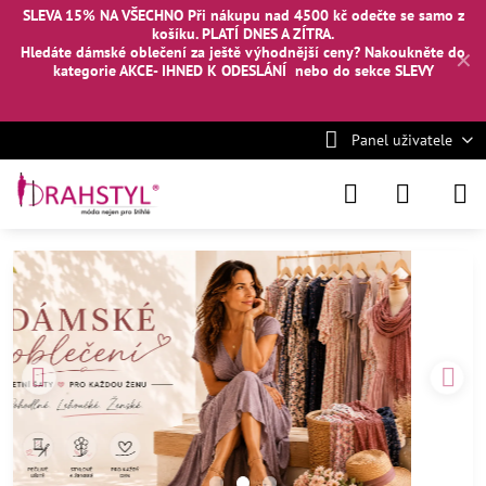
SLEVA 15% NA VŠECHNO Při nákupu nad 4500 kč odečte se samo z
košíku. PLATÍ DNES A ZÍTRA.
Hledáte dámské oblečení za ještě výhodnější ceny? Nakoukněte
do
✕
kategorie AKCE- IHNED K ODESLÁNÍ
nebo
do sekce SLEVY
Panel uživatele