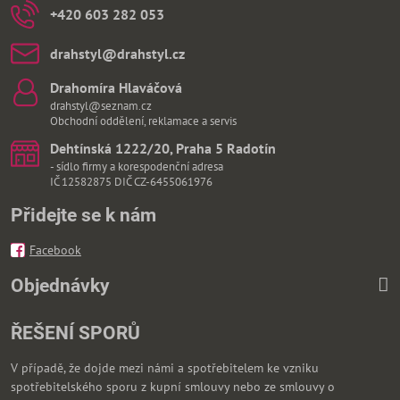
+420 603 282 053
drahstyl​@drahstyl​.cz
Drahomíra Hlaváčová
drahstyl@seznam.cz
Obchodní oddělení, reklamace a servis
Dehtínská 1222/20, Praha 5 Radotín
- sídlo firmy a korespodenční adresa
IČ 12582875 DIČ CZ-6455061976
Přidejte se k nám
Facebook
Objednávky
ŘEŠENÍ SPORŮ
V případě, že dojde mezi námi a spotřebitelem ke vzniku
spotřebitelského sporu z kupní smlouvy nebo ze smlouvy o