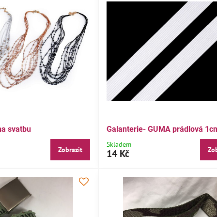
na svatbu
Galanterie- GUMA prádlová 1c
Skladem
Zobrazit
Zob
14 Kč
AKCE
Č