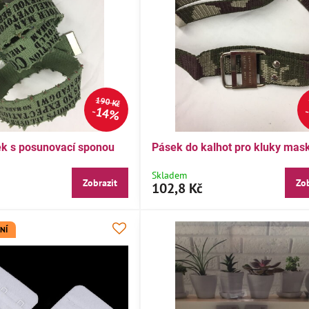
190 Kč
14%
28%
sek s posunovací sponou
Pásek do kalhot pro kluky mas
hoty pro kluky
Dívčí přechodový kabátek 104-140
Mod
Skladem
122
Zobrazit
Zob
102,8 Kč
Skladem
Skl
Zobrazit
Zobrazit
od 496,8 Kč
50
NÍ
AKCE