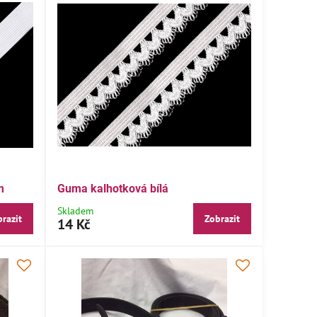
m
Guma kalhotková bílá
Skladem
razit
Zobrazit
14 Kč
ESKÝ VÝROBEK
NOVINKA