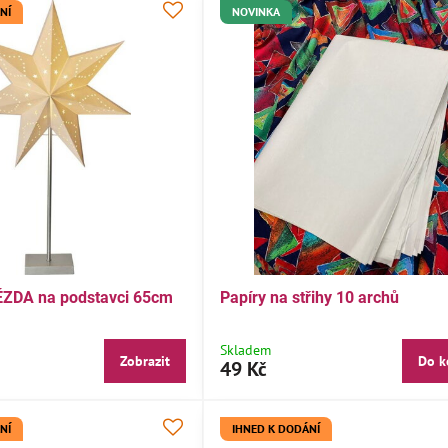
NÍ
NOVINKA
ĚZDA na podstavci 65cm
Papíry na střihy 10 archů
Skladem
Zobrazit
Do k
49 Kč
NÍ
IHNED K DODÁNÍ