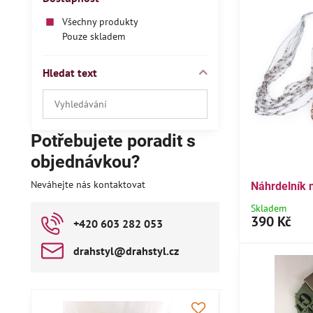
Všechny produkty
Pouze skladem
Hledat text
Prohledat
výsledky
filtru
Potřebujete poradit s
fulltextem
objednávkou?
Neváhejte nás kontaktovat
Náhrdelník 
Skladem
390 Kč
+420 603 282 053
drahstyl​@drahstyl​.cz
AKCE