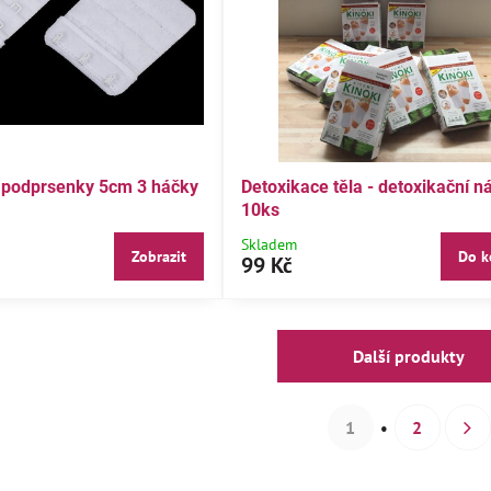
100 Kč
14%
 podprsenky 5cm 3 háčky
Detoxikace těla - detoxikační ná
10ks
vé
Dívčí bavlněná čepice
Čep
,116,122
Skladem
Zobrazit
Do k
99 Kč
Skladem
Skl
Zobrazit
Zobrazit
85,7 Kč
75
Další produkty
1
2