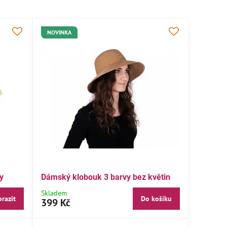
NOVINKA
y
Dámský klobouk 3 barvy bez květin
Skladem
razit
Do košíku
399 Kč