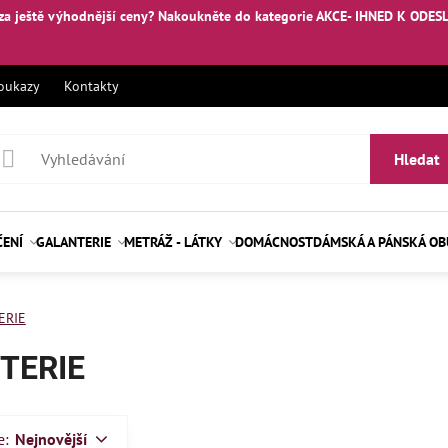
za ještě výhodnější ceny? Nakoukněte
do kategorie AKCE- IHNED K ODES
oukazy
Kontakty
Hledat
ČENÍ
GALANTERIE
METRÁŽ - LÁTKY
DOMÁCNOST
DÁMSKÁ A PÁNSKÁ O
ERIE
TERIE
e:
Nejnovější