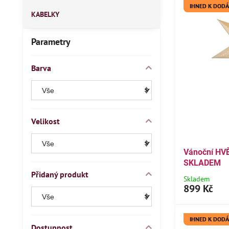
IHNED K DODÁ
KABELKY
Parametry
Barva
Velikost
Vánoční HV
SKLADEM
Přidaný produkt
Skladem
899 Kč
IHNED K DODÁ
Dostupnost