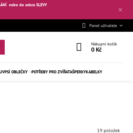
LÁNÍ
nebo
do sekce SLEVY
✕
Panel uživatele
Nákupní košík
0 Kč
BUV
PSÍ OBLEČKY
POTŘEBY PRO ZVÍŘATA
ŠPERKY
KABELKY
19
položek