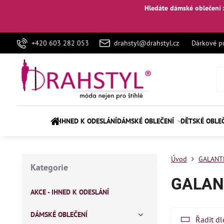
Hledáte dámské oblečení 
+420 603 282 053
drahstyl@drahstyl.cz
Dárkové p
IHNED K ODESLÁNÍ
DÁMSKÉ OBLEČENÍ
DĚTSKÉ OBLE
Úvod
GALANT
Kategorie
GALAN
AKCE - IHNED K ODESLÁNÍ
DÁMSKÉ OBLEČENÍ
Řadit dl