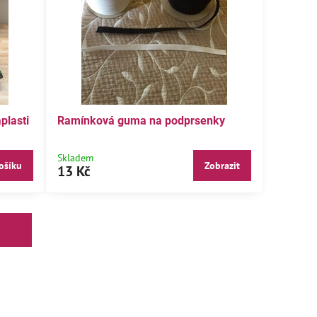
plasti
Ramínková guma na podprsenky
ička s výšivkou kojenecká
2 kusy Tričko chlapecké 122
Skladem
ošíku
Zobrazit
13 Kč
adem
Skladem
Zobrazit
Zobra
 Kč
290 Kč