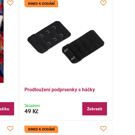
IHNED K DODÁNÍ
Prodloužení podprsenky s háčky
Skladem
ošíku
Zobrazit
49 Kč
IHNED K DODÁNÍ