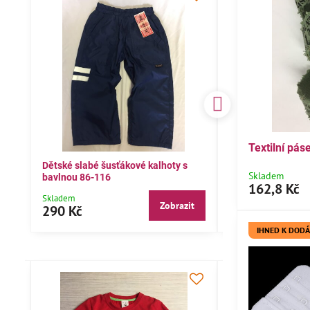
Textilní pá
Dětské slabé šusťákové kalhoty s
Bavlněné letní kal
Skladem
bavlnou 86-116
104,110,116
162,8 Kč
Skladem
Skladem
Zobrazit
290 Kč
290 Kč
IHNED K DODÁ
ČESKÝ VÝROBEK