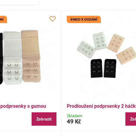
NÍ
IHNED K DODÁNÍ
 podprsenky s gumou
Prodloužení podprsenky 2 háčk
Skladem
Zobrazit
Zob
49 Kč