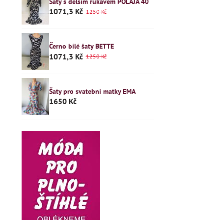
Šaty s delším rukávem POLAJA 40
1071,3 Kč
1250 Kč
Černo bílé šaty BETTE
1071,3 Kč
1250 Kč
Šaty pro svatební matky EMA
1650 Kč