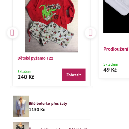
Prodloužení
ky
Dětské pyžamo 122
Bavlněné pyžamo
kalhoty98,104,110
Skladem
49 Kč
Skladem
Skladem
it
Zobrazit
240 Kč
145 Kč
Bílé bolerko přes šaty
1150 Kč