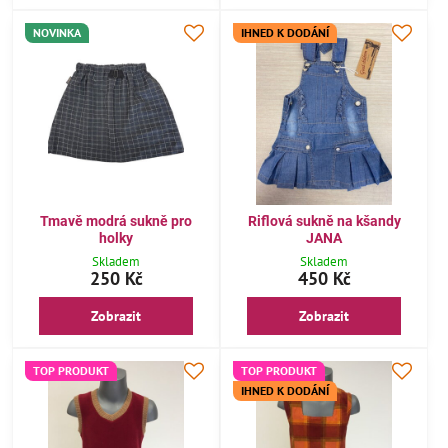
NOVINKA
IHNED K DODÁNÍ
Tmavě modrá sukně pro
Riflová sukně na kšandy
holky
JANA
Skladem
Skladem
250 Kč
450 Kč
Zobrazit
Zobrazit
TOP PRODUKT
TOP PRODUKT
IHNED K DODÁNÍ