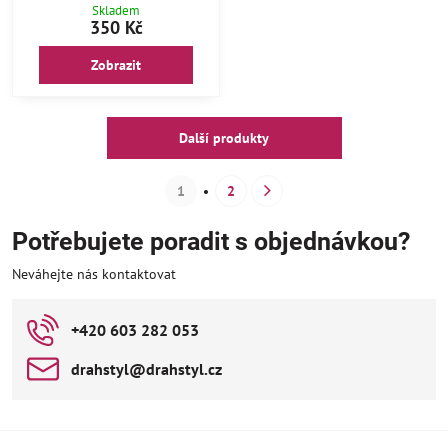
Skladem
350 Kč
Zobrazit
Další produkty
1
2
Potřebujete poradit s objednávkou?
Neváhejte nás kontaktovat
+420 603 282 053
drahstyl​@drahstyl​.cz