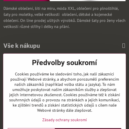
Dámské oblečení, šítí na míru, móda XXL, oblečení pro plnoštíhlé,
šaty pro moletky, velké velikosti oblečení, dětské a kojenecké
oblečení. On line prodej ušitých výrobků. Dámské šaty pro ženy všech
velikostí různé střihy i délky na přání.
Vše k nákupu
Předvolby soukromí
Zasíláme i na Slovensko
Cookies používáme ke sledování toho, jak naši zákazníci
používají Webové stránky, a abychom porozuměli preferencím
našich zákazníků (například volba státu a jazyka). To nám
umožňuje poskytovat našim zákazníkům služby a zlepšovat
jejich internetovou zkušenost. Cookies používáme též k získání
souhrnných údajů o provozu na stránkách a jejich komunikaci,
ke zjištění trendů a získání statistických údajů s cílem naše
Webové stránky dále zlepšovat.
Zásady ochrany soukromí