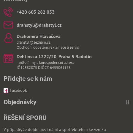
+420 603 282 053
drahstyl​@drahstyl​.cz
Drahomíra Hlaváčová
drahstyl@seznam.cz
Obchodní oddělení, reklamace a servis
Dehtínská 1222/20, Praha 5 Radotín
- sídlo firmy a korespodenční adresa
IČ 12582875 DIČ CZ-6455061976
Přidejte se k nám
Facebook
Objednávky
ŘEŠENÍ SPORŮ
V případě, že dojde mezi námi a spotřebitelem ke vzniku