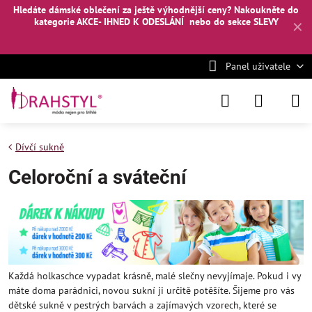
Hledáte dámské oblečení za ještě výhodnější ceny? Nakoukněte
do
kategorie AKCE- IHNED K ODESLÁNÍ
nebo
do sekce SLEVY
✕
Panel uživatele
Dívčí sukně
Celoroční a sváteční
Každá holkaschce vypadat krásně, malé slečny nevyjímaje. Pokud i vy
máte doma parádnici, novou sukní ji určitě potěšíte. Šijeme pro vás
dětské sukně v pestrých barvách a zajímavých vzorech, které se