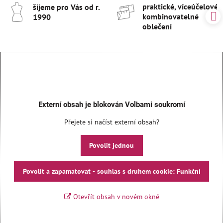
praktické, víceúčelové 
šijeme pro Vás od r​.
kombinovatelné
1990
oblečení
Externí obsah je blokován Volbami soukromí
Přejete si načíst externí obsah?
Povolit jednou
Povolit a zapamatovat - souhlas s druhem cookie: Funkční
Otevřít obsah v novém okně