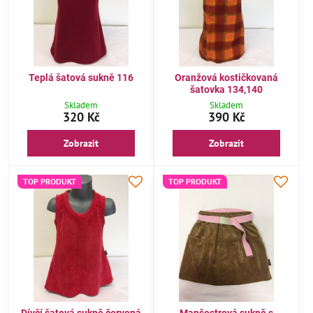
Teplá šatová sukně 116
Oranžová kostičkovaná
šatovka 134,140
Skladem
Skladem
320 Kč
390 Kč
Zobrazit
Zobrazit
TOP PRODUKT
TOP PRODUKT
Dívčí šatová sukně červená
Manšestrová sukně s