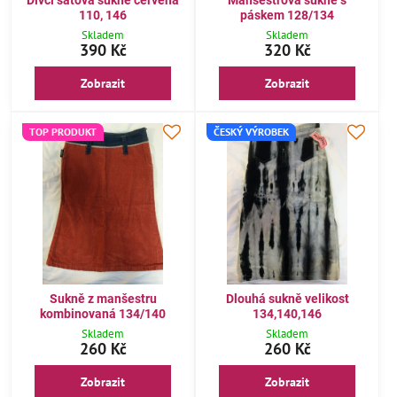
110, 146
páskem 128/134
Skladem
Skladem
390 Kč
320 Kč
Zobrazit
Zobrazit
TOP PRODUKT
ČESKÝ VÝROBEK
Sukně z manšestru
Dlouhá sukně velikost
kombinovaná 134/140
134,140,146
Skladem
Skladem
260 Kč
260 Kč
Zobrazit
Zobrazit