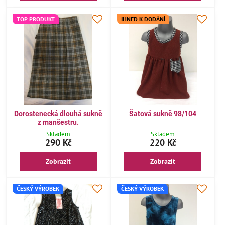
TOP PRODUKT
IHNED K DODÁNÍ
Dorostenecká dlouhá sukně
Šatová sukně 98/104
z manšestru.
Skladem
Skladem
290 Kč
220 Kč
Zobrazit
Zobrazit
ČESKÝ VÝROBEK
ČESKÝ VÝROBEK