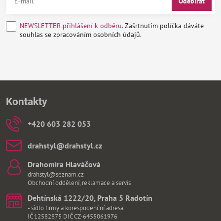
Odebírat
NEWSLETTER přihlášení k odběru.
Zašrtnutím políčka dáváte
souhlas se zpracováním osobních údajů.
Kontakty
+420 603 282 053
drahstyl​@drahstyl​.cz
Drahomíra Hlaváčová
drahstyl@seznam.cz
Obchodní oddělení, reklamace a servis
Dehtínská 1222/20, Praha 5 Radotín
- sídlo firmy a korespodenční adresa
IČ 12582875 DIČ CZ-6455061976