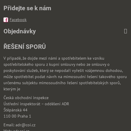
Přidejte se k nám
Facebook
Objednávky
ŘEŠENÍ SPORŮ
V případě, že dojde mezi námi a spotřebitelem ke vzniku
spotřebitelského sporu z kupní smlouvy nebo ze smlouvy o
poskytování služeb, který se nepodaří vyřešit vzájemnou dohodou,
může spotřebitel podat návrh na mimosoudní řešení takového sporu
určenému subjektu mimosoudního řešení spotřebitelských sporů,
kterým je
Česká obchodní inspekce
Ústřední inspektorát – oddělení ADR
Štěpánská 44
110 00 Praha 1
Email: adr@coi.cz
Web: adr.coi.cz