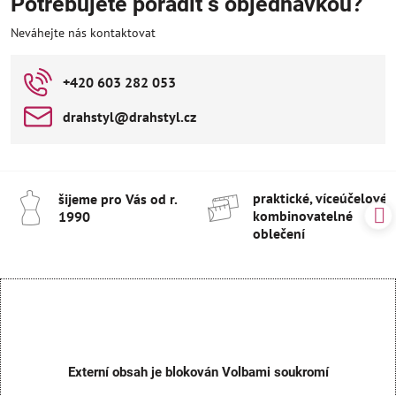
Potřebujete poradit s objednávkou?
Neváhejte nás kontaktovat
+420 603 282 053
drahstyl​@drahstyl​.cz
praktické, víceúčelové 
šijeme pro Vás od r​.
kombinovatelné
1990
oblečení
Externí obsah je blokován Volbami soukromí