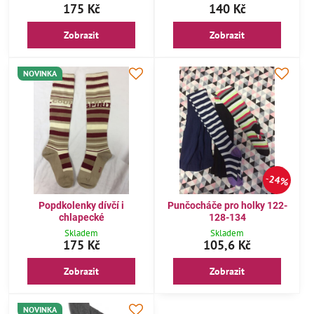
175 Kč
140 Kč
Zobrazit
Zobrazit
NOVINKA
24%
Popdkolenky dívčí i
Punčocháče pro holky 122-
chlapecké
128-134
Skladem
Skladem
175 Kč
105,6 Kč
Zobrazit
Zobrazit
NOVINKA