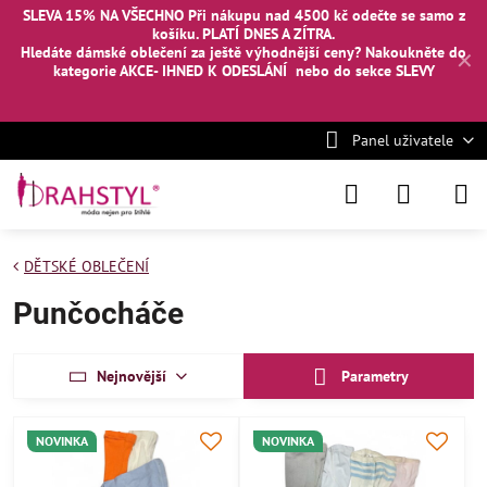
SLEVA 15% NA VŠECHNO Při nákupu nad 4500 kč odečte se samo z
košíku. PLATÍ DNES A ZÍTRA.
Hledáte dámské oblečení za ještě výhodnější ceny? Nakoukněte
do
✕
kategorie AKCE- IHNED K ODESLÁNÍ
nebo
do sekce SLEVY
Panel uživatele
DĚTSKÉ OBLEČENÍ
Punčocháče
Nejnovější
Parametry
NOVINKA
NOVINKA