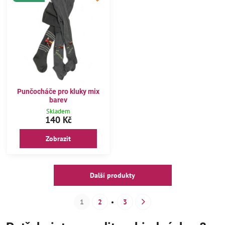
Punčocháče pro kluky mix
barev
Skladem
140 Kč
Zobrazit
Další produkty
1
2
3