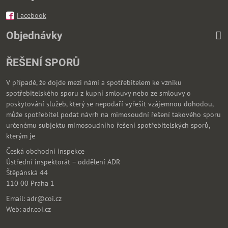
Facebook
Objednávky
ŘEŠENÍ SPORŮ
V případě, že dojde mezi námi a spotřebitelem ke vzniku
spotřebitelského sporu z kupní smlouvy nebo ze smlouvy o
poskytování služeb, který se nepodaří vyřešit vzájemnou dohodou,
může spotřebitel podat návrh na mimosoudní řešení takového sporu
určenému subjektu mimosoudního řešení spotřebitelských sporů,
kterým je
Česká obchodní inspekce
Ústřední inspektorát – oddělení ADR
Štěpánská 44
110 00 Praha 1
Email: adr@coi.cz
Web: adr.coi.cz