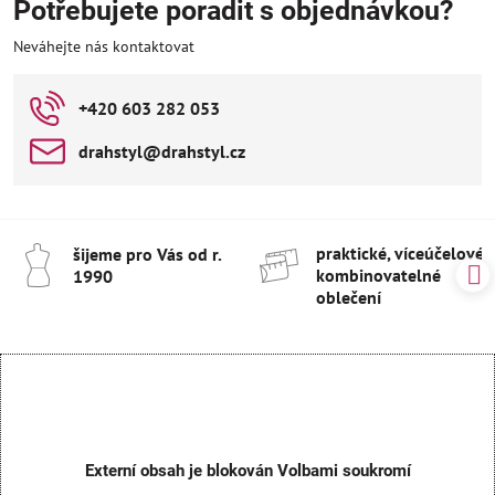
Potřebujete poradit s objednávkou?
Neváhejte nás kontaktovat
+420 603 282 053
drahstyl​@drahstyl​.cz
praktické, víceúčelové 
šijeme pro Vás od r​.
kombinovatelné
1990
oblečení
Externí obsah je blokován Volbami soukromí