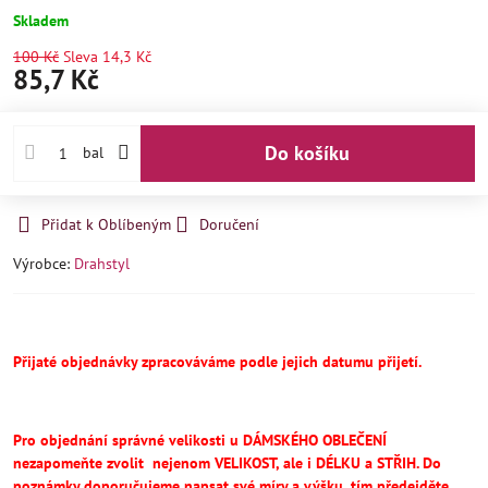
Skladem
100 Kč
Sleva
14,3 Kč
85,7 Kč
Do košíku
bal
Přidat k Oblíbeným
Doručení
Výrobce:
Drahstyl
Přijaté objednávky zpracováváme podle jejich datumu přijetí.
Pro objednání správné velikosti u DÁMSKÉHO OBLEČENÍ
nezapomeňte
zvolit
nejenom VELIKOST, ale i DÉLKU a STŘIH.
Do
poznámky doporučujeme napsat své míry a výšku, tím předejděte