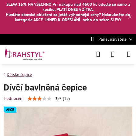
SLEVA 15% NA VŠECHNO Při nákupu nad 4500 kč odečte se samo z
košíku. PLATÍ DNES A ZÍTRA.
Hledáte dámské oblečení za ještě výhodnější ceny? Nakoukněte
do
✕
kategorie AKCE- IHNED K ODESLÁNÍ
nebo
do sekce SLEVY
Panel uživatele
Dětské čepice
Dívčí bavlněná čepice
Hodnocení
3
/
5
(
1
x)
AKCE