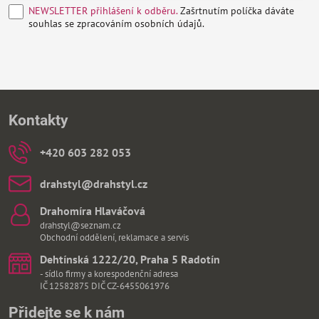
NEWSLETTER přihlášení k odběru.
Zašrtnutím políčka dáváte
souhlas se zpracováním osobních údajů.
Kontakty
+420 603 282 053
drahstyl​@drahstyl​.cz
Drahomíra Hlaváčová
drahstyl@seznam.cz
Obchodní oddělení, reklamace a servis
Dehtínská 1222/20, Praha 5 Radotín
- sídlo firmy a korespodenční adresa
IČ 12582875 DIČ CZ-6455061976
Přidejte se k nám