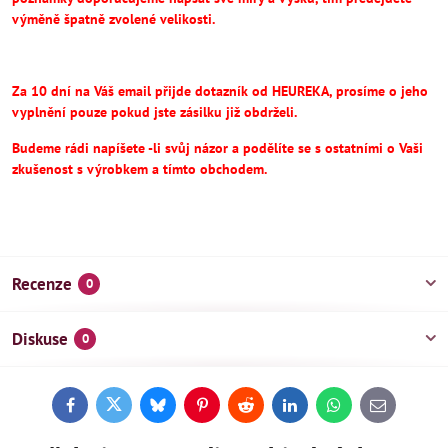
výměně špatně zvolené velikosti.
Za 10 dní na Váš email přijde dotazník od HEUREKA, prosíme o jeho
vyplnění pouze pokud jste zásilku již obdrželi.
Budeme rádi napíšete -li svůj názor a podělíte se s ostatními o Vaši
zkušenost s výrobkem a tímto obchodem.
Recenze
0
Diskuse
0
Facebook
Twitter
Bluesky
Pinterest
Reddit
LinkedIn
WhatsApp
E-
mail