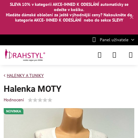
SLEVA 10% v kategorii AKCE-IHNED K ODESLÁNÍ automaticky se
odečte v košíku.
Hledáte dámské oblečení za ještě výhodnější ceny? Nakoukněte
do
✕
kategorie AKCE- IHNED K ODESLÁNÍ
nebo
do sekce SLEVY
Panel uživatele
HALENKY A TUNIKY
Halenka MOTY
Hodnocení
NOVINKA