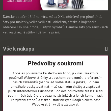
Dámské oblečení, šítí na míru, móda XXL, oblečení pro plnoštíhlé,
šaty pro moletky, velké velikosti oblečení, dětské a kojenecké
oblečení. On line prodej ušitých výrobků. Dámské šaty pro ženy všech
velikostí různé střihy i délky na přání.
Vše k nákupu
Předvolby soukromí
Zasíláme i na Slovensko
Cookies používáme ke sledování toho, jak naši zákazníci
používají Webové stránky, a abychom porozuměli preferencím
našich zákazníků (například volba státu a jazyka). To nám
umožňuje poskytovat našim zákazníkům služby a zlepšovat
jejich internetovou zkušenost. Cookies používáme též k získání
souhrnných údajů o provozu na stránkách a jejich komunikaci,
ke zjištění trendů a získání statistických údajů s cílem naše
Webové stránky dále zlepšovat.