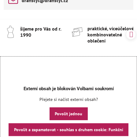
drahstyl​@drahstyl​.cz
praktické, víceúčelové 
šijeme pro Vás od r​.
kombinovatelné
1990
oblečení
Externí obsah je blokován Volbami soukromí
Přejete si načíst externí obsah?
Povolit jednou
Povolit a zapamatovat - souhlas s druhem cookie: Funkční