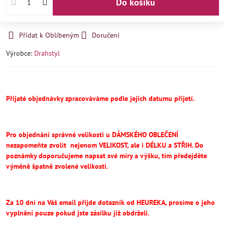
Do košíku
Přidat k Oblíbeným
Doručení
Výrobce:
Drahstyl
Přijaté objednávky zpracováváme podle jejich datumu přijetí.
Pro objednání správné velikosti u DÁMSKÉHO OBLEČENÍ
nezapomeňte
zvolit
nejenom VELIKOST, ale i DÉLKU a STŘIH.
Do
poznámky doporučujeme napsat své míry a výšku, tím předejděte
výměně špatně zvolené velikosti.
Za 10 dní na Váš email přijde dotazník od HEUREKA, prosíme o jeho
vyplnění pouze pokud jste zásilku již obdrželi.