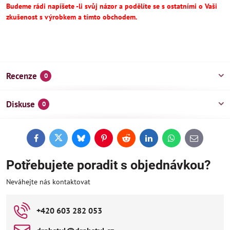
Budeme rádi napíšete -li svůj názor a podělíte se s ostatními o Vaši
zkušenost s výrobkem a tímto obchodem.
Recenze
0
Diskuse
0
Facebook
Twitter
Bluesky
Pinterest
Reddit
LinkedIn
WhatsApp
E-
mail
Potřebujete poradit s objednávkou?
Neváhejte nás kontaktovat
+420 603 282 053