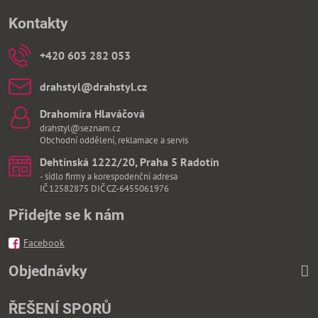
Kontakty
+420 603 282 053
drahstyl​@drahstyl​.cz
Drahomíra Hlaváčová
drahstyl@seznam.cz
Obchodní oddělení, reklamace a servis
Dehtínská 1222/20, Praha 5 Radotín
- sídlo firmy a korespodenční adresa
IČ 12582875 DIČ CZ-6455061976
Přidejte se k nám
Facebook
Objednávky
ŘEŠENÍ SPORŮ