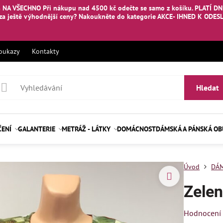
 NA VŠECHNO Při nákupu nad 4500 kč odečte se samo z košíku. PLATÍ DNE
za ještě výhodnější ceny? Nakoukněte
do kategorie AKCE- IHNED K ODES
oukazy
Kontakty
Hledat
ČENÍ
GALANTERIE
METRÁŽ - LÁTKY
DOMÁCNOST
DÁMSKÁ A PÁNSKÁ O
Úvod
DÁM
Zele
Hodnocení