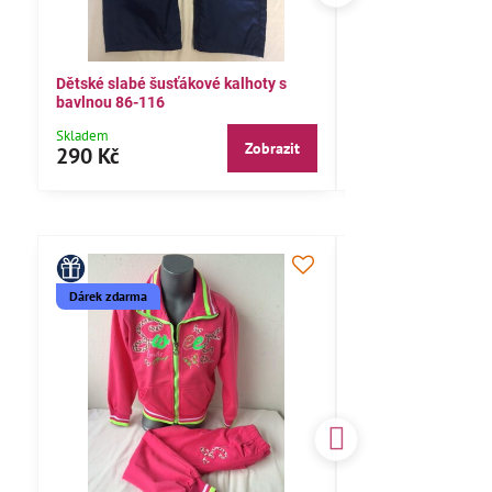
Dětské slabé šusťákové kalhoty s
Bavlněné letní kalh
bavlnou 86-116
104,110,116
Skladem
Skladem
Zobrazit
290 Kč
290 Kč
Dárek zdarma