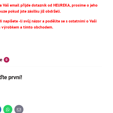
na Váš email přijde dotazník od HEUREKA, prosíme o jeho
uze pokud jste zásilku již obdrželi.
 napíšete -li svůj názor a podělíte se s ostatními o Vaši
s výrobkem a tímto obchodem.
e
0
SKÝ VÝROBEK
NOVINKA
te první!
IHNED K DODÁNÍ
inkedIn
WhatsApp
E-