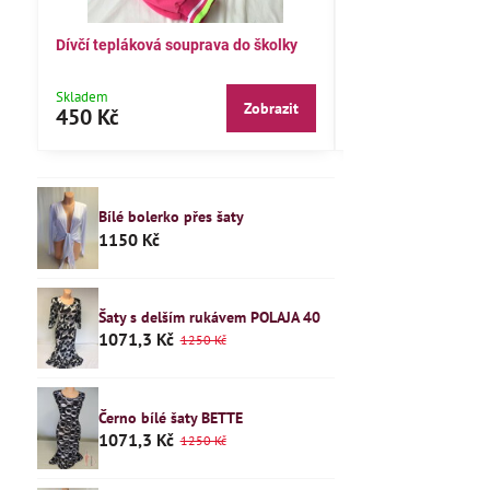
Dívčí tepláková souprava do školky
Dětské pyžamo 122
Skladem
Skladem
Zobrazit
450 Kč
240 Kč
Bílé bolerko přes šaty
1150 Kč
Šaty s delším rukávem POLAJA 40
1071,3 Kč
1250 Kč
Černo bílé šaty BETTE
1071,3 Kč
1250 Kč