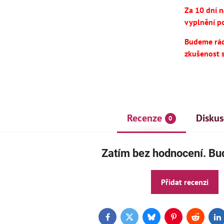
Za 10 dní 
vyplnění po
Budeme rádi
zkušenost 
Recenze
Diskus
0
AKCE
ČE
Zatím bez hodnocení. Buď
Přidat recenzi
Facebook
Twitter
Bluesky
Pinterest
Reddit
L