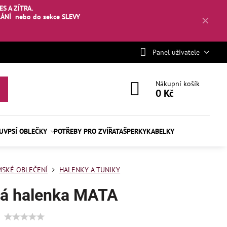
S A ZÍTRA.
LÁNÍ
nebo
do sekce SLEVY
✕
Panel uživatele
Nákupní košík
0 Kč
BUV
PSÍ OBLEČKY
POTŘEBY PRO ZVÍŘATA
ŠPERKY
KABELKY
SKÉ OBLEČENÍ
HALENKY A TUNIKY
ná halenka MATA