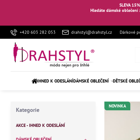
SLEVA 15%
Hledáte dámské oblečení 
+420 603 282 053
drahstyl@drahstyl.cz
Dárkové p
IHNED K ODESLÁNÍ
DÁMSKÉ OBLEČENÍ
DĚTSKÉ OBLE
NOVINKA
Kategorie
AKCE - IHNED K ODESLÁNÍ
DÁMSKÉ OBLEČENÍ