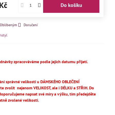
Kč
Do košíku
k Oblíbeným
Doručení
hstyl
ednávky zpracováváme podle jejich datumu přijetí.
ání správné velikosti u DÁMSKÉHO OBLEČENÍ
te
zvolit
nejenom VELIKOST, ale i DÉLKU a STŘIH.
Do
oporučujeme napsat své míry a výšku, tím předejděte
tně zvolené velikosti.