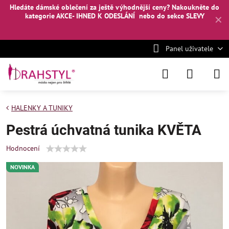
Hledáte dámské oblečení za ještě výhodnější ceny? Nakoukněte
do
kategorie AKCE- IHNED K ODESLÁNÍ
nebo
do sekce SLEVY
✕
Panel uživatele
HALENKY A TUNIKY
Pestrá úchvatná tunika KVĚTA
Hodnocení
NOVINKA