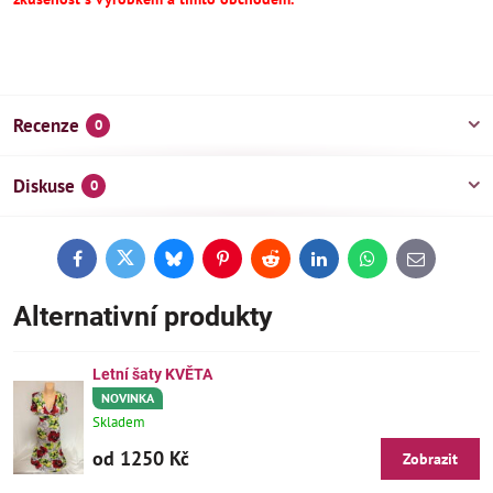
Recenze
0
Diskuse
0
Facebook
Twitter
Bluesky
Pinterest
Reddit
LinkedIn
WhatsApp
E-
mail
Alternativní produkty
Letní šaty KVĚTA
NOVINKA
Skladem
od 1250 Kč
Zobrazit