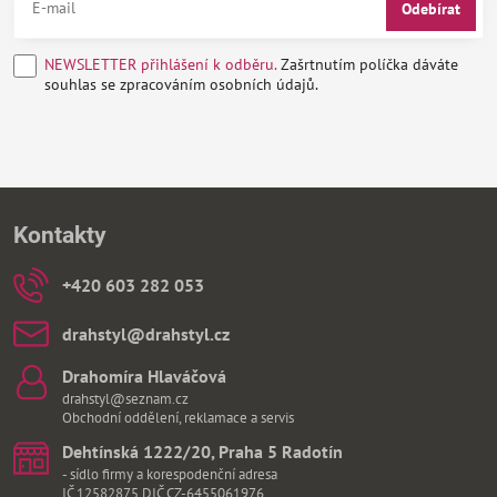
Odebírat
NEWSLETTER přihlášení k odběru.
Zašrtnutím políčka dáváte
souhlas se zpracováním osobních údajů.
Kontakty
+420 603 282 053
drahstyl​@drahstyl​.cz
Drahomíra Hlaváčová
drahstyl@seznam.cz
Obchodní oddělení, reklamace a servis
Dehtínská 1222/20, Praha 5 Radotín
- sídlo firmy a korespodenční adresa
IČ 12582875 DIČ CZ-6455061976