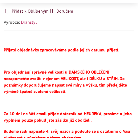
Přidat k Oblíbeným
Doručení
Výrobce:
Drahstyl
Přijaté objednávky zpracováváme podle jejich datumu přijetí.
Pro objednání správné velikosti u DÁMSKÉHO OBLEČENÍ
nezapomeňte
zvolit
nejenom VELIKOST, ale i DÉLKU a STŘIH.
Do
poznámky doporučujeme napsat své míry a výšku, tím předejděte
výměně špatně zvolené velikosti.
Za 10 dní na Váš email přijde dotazník od HEUREKA, prosíme o jeho
vyplnění pouze pokud jste zásilku již obdrželi.
Budeme rádi napíšete -li svůj názor a podělíte se s ostatními o Vaši
zkušenost s výrobkem a tímto obchodem.