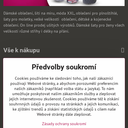
Dámské oblečení, šítí na míru, móda XXL, oblečení pro plnoštíhlé,
šaty pro moletky, velké velikosti oblečení, dětské a kojenecké
oblečení. On line prodej ušitých výrobků. Dámské šaty pro ženy všech
velikostí různé střihy i délky na přání.
Vše k nákupu
Předvolby soukromí
Zasíláme i na Slovensko
Cookies používáme ke sledování toho, jak naši zákazníci
používají Webové stránky, a abychom porozuměli preferencím
našich zákazníků (například volba státu a jazyka). To nám
umožňuje poskytovat našim zákazníkům služby a zlepšovat
jejich internetovou zkušenost. Cookies používáme též k získání
souhrnných údajů o provozu na stránkách a jejich komunikaci,
ke zjištění trendů a získání statistických údajů s cílem naše
Webové stránky dále zlepšovat.
Zásady ochrany soukromí