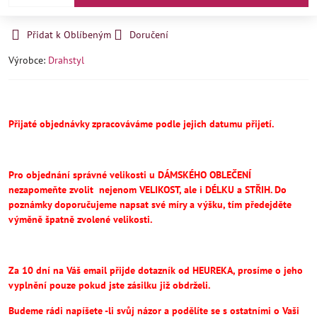
Přidat k Oblíbeným
Doručení
Výrobce:
Drahstyl
Přijaté objednávky zpracováváme podle jejich datumu přijetí.
Pro objednání správné velikosti u DÁMSKÉHO OBLEČENÍ
nezapomeňte
zvolit
nejenom VELIKOST, ale i DÉLKU a STŘIH.
Do
poznámky doporučujeme napsat své míry a výšku, tím předejděte
výměně špatně zvolené velikosti.
Za 10 dní na Váš email přijde dotazník od HEUREKA, prosíme o jeho
vyplnění pouze pokud jste zásilku již obdrželi.
Budeme rádi napíšete -li svůj názor a podělíte se s ostatními o Vaši