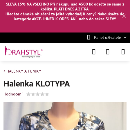
SLEVA 15% NA VŠECHNO Při nákupu nad 4500 kč odečte se samo z
košíku. PLATÍ DNES A ZÍTRA.
Hledáte dámské oblečení za ještě výhodnější ceny? Nakoukněte
do
✕
kategorie AKCE- IHNED K ODESLÁNÍ
nebo
do sekce SLEVY
Panel uživatele
HALENKY A TUNIKY
Halenka KLOTYPA
Hodnocení