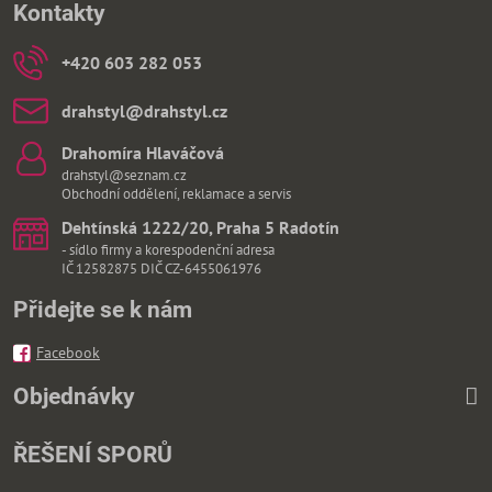
Kontakty
+420 603 282 053
drahstyl​@drahstyl​.cz
Drahomíra Hlaváčová
drahstyl@seznam.cz
Obchodní oddělení, reklamace a servis
Dehtínská 1222/20, Praha 5 Radotín
- sídlo firmy a korespodenční adresa
IČ 12582875 DIČ CZ-6455061976
Přidejte se k nám
Facebook
Objednávky
ŘEŠENÍ SPORŮ