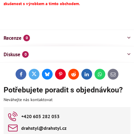
zkušenost s výrobkem a tímto obchodem.
Recenze
0
Diskuse
0
Facebook
Twitter
Bluesky
Pinterest
Reddit
LinkedIn
WhatsApp
E-
mail
Potřebujete poradit s objednávkou?
Neváhejte nás kontaktovat
+420 603 282 053
drahstyl​@drahstyl​.cz