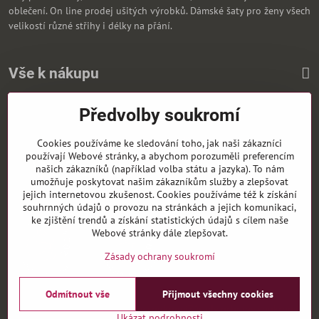
oblečení. On line prodej ušitých výrobků. Dámské šaty pro ženy všech
velikostí různé střihy i délky na přání.
Vše k nákupu
Předvolby soukromí
Zasíláme i na Slovensko
Cookies používáme ke sledování toho, jak naši zákazníci
používají Webové stránky, a abychom porozuměli preferencím
našich zákazníků (například volba státu a jazyka). To nám
umožňuje poskytovat našim zákazníkům služby a zlepšovat
jejich internetovou zkušenost. Cookies používáme též k získání
souhrnných údajů o provozu na stránkách a jejich komunikaci,
ke zjištění trendů a získání statistických údajů s cílem naše
Webové stránky dále zlepšovat.
Zásady ochrany soukromí
Odmítnout vše
Přijmout všechny cookies
©
2026
Copyright
Předvolby soukromí
Zásady ochrany soukromí
Ukázat podrobnosti