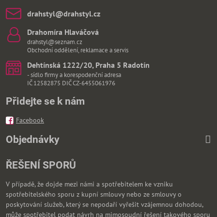
drahstyl​@drahstyl​.cz
Drahomíra Hlaváčová
drahstyl@seznam.cz
Obchodní oddělení, reklamace a servis
Dehtínská 1222/20, Praha 5 Radotín
- sídlo firmy a korespodenční adresa
IČ 12582875 DIČ CZ-6455061976
Přidejte se k nám
Facebook
Objednávky
ŘEŠENÍ SPORŮ
V případě, že dojde mezi námi a spotřebitelem ke vzniku
spotřebitelského sporu z kupní smlouvy nebo ze smlouvy o
poskytování služeb, který se nepodaří vyřešit vzájemnou dohodou,
může spotřebitel podat návrh na mimosoudní řešení takového sporu