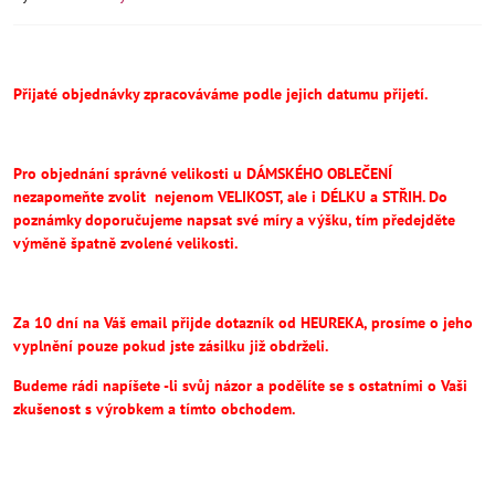
Přijaté objednávky zpracováváme podle jejich datumu přijetí.
Pro objednání správné velikosti u DÁMSKÉHO OBLEČENÍ
nezapomeňte
zvolit
nejenom VELIKOST, ale i DÉLKU a STŘIH.
Do
poznámky doporučujeme napsat své míry a výšku, tím předejděte
výměně špatně zvolené velikosti.
Za 10 dní na Váš email přijde dotazník od HEUREKA, prosíme o jeho
vyplnění pouze pokud jste zásilku již obdrželi.
Budeme rádi napíšete -li svůj názor a podělíte se s ostatními o Vaši
zkušenost s výrobkem a tímto obchodem.