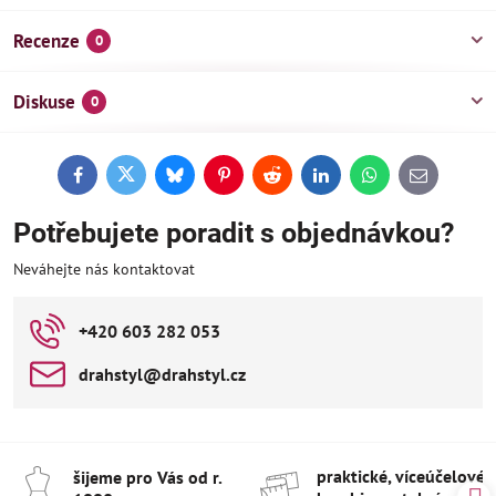
Recenze
0
Diskuse
0
Facebook
Twitter
Bluesky
Pinterest
Reddit
LinkedIn
WhatsApp
E-
mail
Potřebujete poradit s objednávkou?
Neváhejte nás kontaktovat
+420 603 282 053
drahstyl​@drahstyl​.cz
praktické, víceúčelové 
šijeme pro Vás od r​.