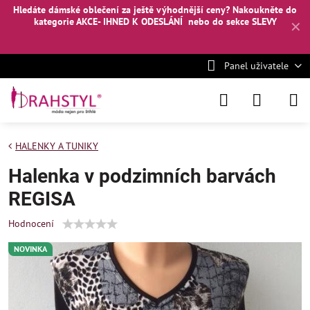
Hledáte dámské oblečení za ještě výhodnější ceny? Nakoukněte
do
kategorie AKCE- IHNED K ODESLÁNÍ
nebo
do sekce SLEVY
✕
Panel uživatele
HALENKY A TUNIKY
Halenka v podzimních barvách
REGISA
Hodnocení
NOVINKA