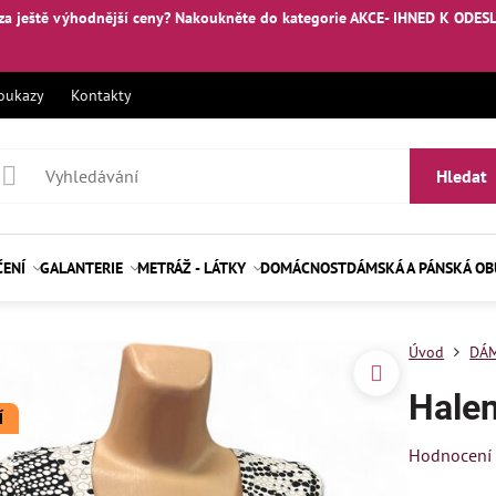
za ještě výhodnější ceny? Nakoukněte
do kategorie AKCE- IHNED K ODES
oukazy
Kontakty
Hledat
ČENÍ
GALANTERIE
METRÁŽ - LÁTKY
DOMÁCNOST
DÁMSKÁ A PÁNSKÁ O
Úvod
DÁM
Hale
Í
Hodnocení