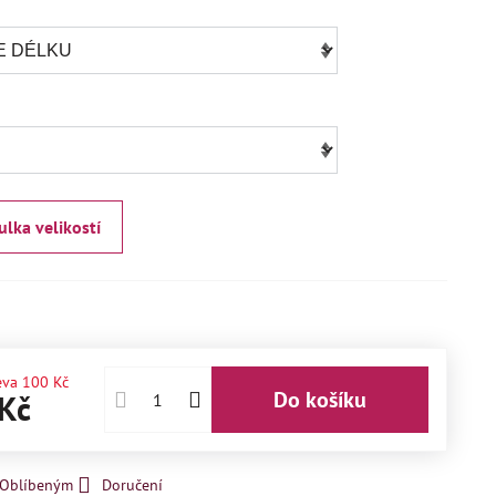
ulka velikostí
eva
100 Kč
Do košíku
Kč
k Oblíbeným
Doručení