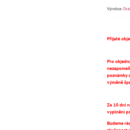
Výrobce:
Dra
Přijaté obj
Pro objedn
nezapomeň
poznámky d
výměně špa
Za 10 dní 
vyplnění po
Budeme rádi