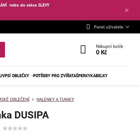
LÁNÍ
nebo
do sekce SLEVY
✕
Panel uživatele
Nákupní košík
0 Kč
BUV
PSÍ OBLEČKY
POTŘEBY PRO ZVÍŘATA
ŠPERKY
KABELKY
SKÉ OBLEČENÍ
HALENKY A TUNIKY
nka DUSIPA