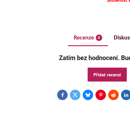
zkušenost 
Recenze
Diskus
0
Zatím bez hodnocení. Buď
Přidat recenzi
AKCE
ČE
Facebook
Twitter
Bluesky
Pinterest
Reddit
L