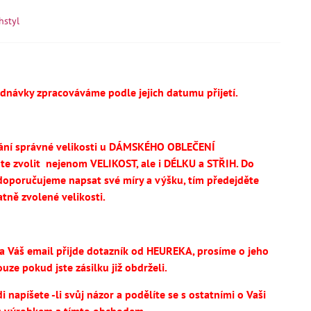
hstyl
ednávky zpracováváme podle jejich datumu přijetí.
ání správné velikosti u DÁMSKÉHO OBLEČENÍ
te
zvolit
nejenom VELIKOST, ale i DÉLKU a STŘIH.
Do
oporučujeme napsat své míry a výšku, tím předejděte
tně zvolené velikosti.
na Váš email přijde dotazník od HEUREKA, prosíme o jeho
uze pokud jste zásilku již obdrželi.
 napíšete -li svůj názor a podělíte se s ostatními o Vaši