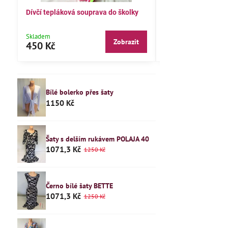
Dívčí tepláková souprava do školky
Dětské pyžamo 122
Skladem
Skladem
Zobrazit
450 Kč
240 Kč
Bílé bolerko přes šaty
1150 Kč
Šaty s delším rukávem POLAJA 40
1071,3 Kč
1250 Kč
Černo bílé šaty BETTE
1071,3 Kč
1250 Kč