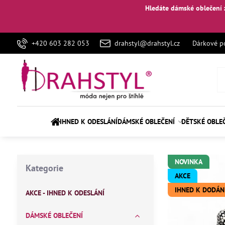
Hledáte dámské oblečení 
+420 603 282 053
drahstyl@drahstyl.cz
Dárkové p
IHNED K ODESLÁNÍ
DÁMSKÉ OBLEČENÍ
DĚTSKÉ OBLE
NOVINKA
Kategorie
AKCE
IHNED K DODÁN
AKCE - IHNED K ODESLÁNÍ
DÁMSKÉ OBLEČENÍ