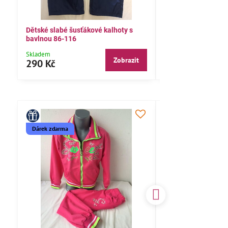
Dětské slabé šusťákové kalhoty s
Bavlněné letní kalh
bavlnou 86-116
104,110,116
Skladem
Skladem
Zobrazit
290 Kč
290 Kč
Dárek zdarma