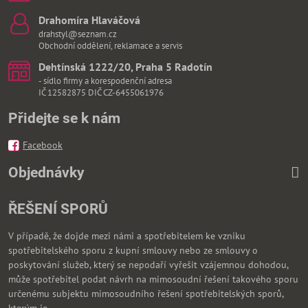
Drahomíra Hlaváčová
drahstyl@seznam.cz
Obchodní oddělení, reklamace a servis
Dehtínská 1222/20, Praha 5 Radotín
- sídlo firmy a korespodenční adresa
IČ 12582875 DIČ CZ-6455061976
Přidejte se k nám
Facebook
Objednávky
ŘEŠENÍ SPORŮ
V případě, že dojde mezi námi a spotřebitelem ke vzniku
spotřebitelského sporu z kupní smlouvy nebo ze smlouvy o
poskytování služeb, který se nepodaří vyřešit vzájemnou dohodou,
může spotřebitel podat návrh na mimosoudní řešení takového sporu
určenému subjektu mimosoudního řešení spotřebitelských sporů,