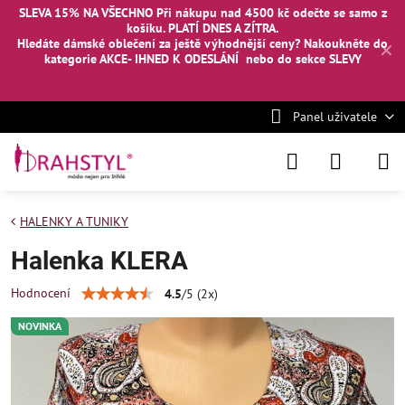
SLEVA 15% NA VŠECHNO Při nákupu nad 4500 kč odečte se samo z
košíku. PLATÍ DNES A ZÍTRA.
Hledáte dámské oblečení za ještě výhodnější ceny? Nakoukněte
do
✕
kategorie AKCE- IHNED K ODESLÁNÍ
nebo
do sekce SLEVY
Panel uživatele
HALENKY A TUNIKY
Halenka KLERA
Hodnocení
4.5
/
5
(
2
x)
NOVINKA