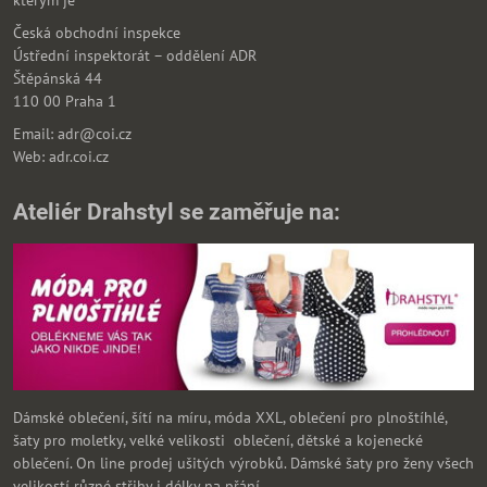
kterým je
Česká obchodní inspekce
Ústřední inspektorát – oddělení ADR
Štěpánská 44
110 00 Praha 1
Email: adr@coi.cz
Web: adr.coi.cz
Ateliér Drahstyl se zaměřuje na:
Dámské oblečení, šítí na míru, móda XXL, oblečení pro plnoštíhlé,
šaty pro moletky, velké velikosti oblečení, dětské a kojenecké
oblečení. On line prodej ušitých výrobků. Dámské šaty pro ženy všech
velikostí různé střihy i délky na přání.