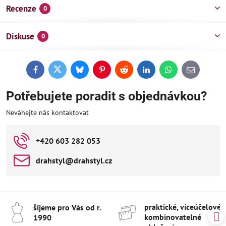
Recenze
0
Diskuse
0
Facebook
Twitter
Bluesky
Pinterest
Reddit
LinkedIn
WhatsApp
E-
mail
Potřebujete poradit s objednávkou?
Neváhejte nás kontaktovat
+420 603 282 053
drahstyl​@drahstyl​.cz
praktické, víceúčelové 
šijeme pro Vás od r​.
kombinovatelné
1990