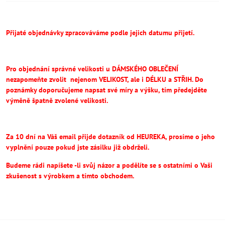
Přijaté objednávky zpracováváme podle jejich datumu přijetí.
Pro objednání správné velikosti u DÁMSKÉHO OBLEČENÍ
nezapomeňte
zvolit
nejenom VELIKOST, ale i DÉLKU a STŘIH.
Do
poznámky doporučujeme napsat své míry a výšku, tím předejděte
výměně špatně zvolené velikosti.
Za 10 dní na Váš email přijde dotazník od HEUREKA, prosíme o jeho
vyplnění pouze pokud jste zásilku již obdrželi.
Budeme rádi napíšete -li svůj názor a podělíte se s ostatními o Vaši
zkušenost s výrobkem a tímto obchodem.