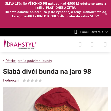
SLEVA 15% NA VŠECHNO Při nákupu nad 4500 kč odečte se samo z
košíku. PLATÍ DNES A ZÍTRA.
Hledáte dámské oblečení za ještě výhodnější ceny? Nakoukněte
do
✕
kategorie AKCE- IHNED K ODESLÁNÍ
nebo
do sekce SLEVY
Panel uživatele
Dětské jarní a podzimní bundy
Slabá dívčí bunda na jaro 98
Hodnocení