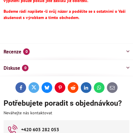
vyplnění pouze pokud jste zásilku již obdrželi.
Budeme rádi napíšete -li svůj názor a podělíte se s ostatními o Vaši
zkušenost s výrobkem a tímto obchodem.
Recenze
0
Diskuse
0
Facebook
Twitter
Bluesky
Pinterest
Reddit
LinkedIn
WhatsApp
E-
mail
Potřebujete poradit s objednávkou?
Neváhejte nás kontaktovat
+420 603 282 053