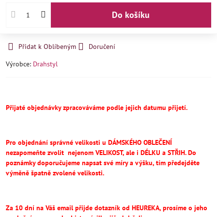
Do košíku
Přidat k Oblíbeným
Doručení
Výrobce:
Drahstyl
Přijaté objednávky zpracováváme podle jejich datumu přijetí.
Pro objednání správné velikosti u DÁMSKÉHO OBLEČENÍ
nezapomeňte
zvolit
nejenom VELIKOST, ale i DÉLKU a STŘIH.
Do
poznámky doporučujeme napsat své míry a výšku, tím předejděte
výměně špatně zvolené velikosti.
Za 10 dní na Váš email přijde dotazník od HEUREKA, prosíme o jeho