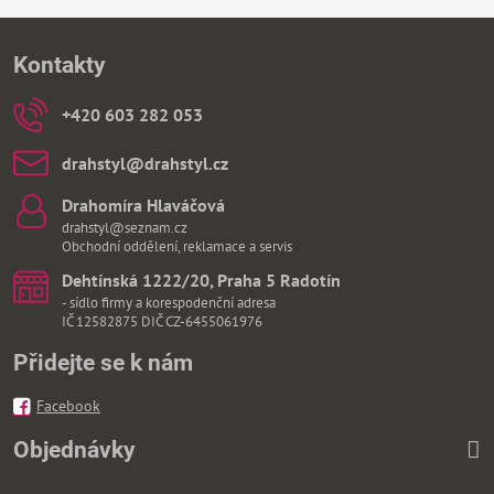
Kontakty
+420 603 282 053
drahstyl​@drahstyl​.cz
Drahomíra Hlaváčová
drahstyl@seznam.cz
Obchodní oddělení, reklamace a servis
Dehtínská 1222/20, Praha 5 Radotín
- sídlo firmy a korespodenční adresa
IČ 12582875 DIČ CZ-6455061976
Přidejte se k nám
Facebook
Objednávky