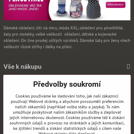
Dámské oblečení, šítí na míru, móda XXL, oblečení pro plnoštíhlé,
šaty pro moletky, velké velikosti oblečení, dětské a kojenecké
oblečení. On line prodej ušitých výrobků. Dámské šaty pro ženy všech
velikostí různé střihy i délky na přání.
Vše k nákupu
Předvolby soukromí
Zasíláme i na Slovensko
Cookies používáme ke sledování toho, jak naši zákazníci
používají Webové stránky, a abychom porozuměli preferencím
našich zákazníků (například volba státu a jazyka). To nám
umožňuje poskytovat našim zákazníkům služby a zlepšovat
jejich internetovou zkušenost. Cookies používáme též k získání
souhrnných údajů o provozu na stránkách a jejich komunikaci,
ke zjištění trendů a získání statistických údajů s cílem naše
Webové stránky dále zlepšovat.