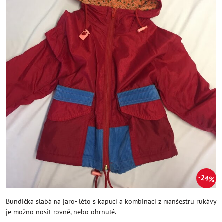
24%
Bundička slabá na jaro- léto s kapucí a kombinací z manšestru rukávy
je možno nosit rovně, nebo ohrnuté.