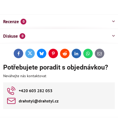
Recenze
0
Diskuse
0
Facebook
Twitter
Bluesky
Pinterest
Reddit
LinkedIn
WhatsApp
E-
mail
Potřebujete poradit s objednávkou?
Neváhejte nás kontaktovat
+420 603 282 053
drahstyl​@drahstyl​.cz