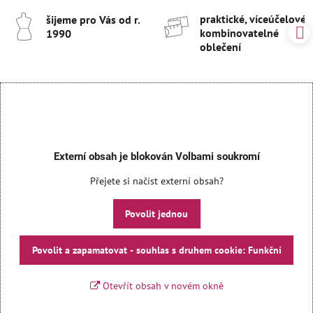
praktické, víceúčelové 
šijeme pro Vás od r​.
kombinovatelné
1990
oblečení
Externí obsah je blokován Volbami soukromí
Přejete si načíst externí obsah?
Povolit jednou
Povolit a zapamatovat - souhlas s druhem cookie: Funkční
Otevřít obsah v novém okně