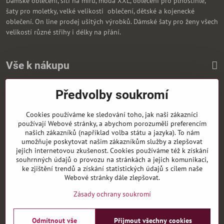
Dámské oblečení, šítí na míru, móda XXL, oblečení pro plnoštíhlé,
šaty pro moletky, velké velikosti oblečení, dětské a kojenecké
oblečení. On line prodej ušitých výrobků. Dámské šaty pro ženy všech
velikostí různé střihy i délky na přání.
Vše k nákupu
Předvolby soukromí
Zasíláme i na Slovensko
Cookies používáme ke sledování toho, jak naši zákazníci
používají Webové stránky, a abychom porozuměli preferencím
našich zákazníků (například volba státu a jazyka). To nám
umožňuje poskytovat našim zákazníkům služby a zlepšovat
jejich internetovou zkušenost. Cookies používáme též k získání
souhrnných údajů o provozu na stránkách a jejich komunikaci,
ke zjištění trendů a získání statistických údajů s cílem naše
Webové stránky dále zlepšovat.
Zásady ochrany soukromí
Odmítnout vše
Přijmout všechny cookies