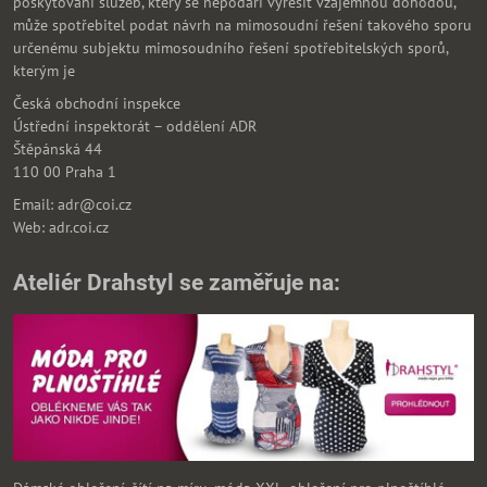
poskytování služeb, který se nepodaří vyřešit vzájemnou dohodou,
může spotřebitel podat návrh na mimosoudní řešení takového sporu
určenému subjektu mimosoudního řešení spotřebitelských sporů,
kterým je
Česká obchodní inspekce
Ústřední inspektorát – oddělení ADR
Štěpánská 44
110 00 Praha 1
Email: adr@coi.cz
Web: adr.coi.cz
Ateliér Drahstyl se zaměřuje na: