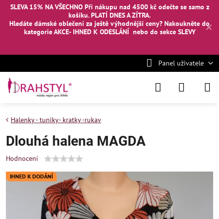
SLEVA 15% NA VŠECHNO Při nákupu nad 4500 kč odečte se samo z
košíku. PLATÍ DNES A ZÍTRA.
Hledáte dámské oblečení za ještě výhodnější ceny? Nakoukněte
do
✕
kategorie AKCE- IHNED K ODESLÁNÍ
nebo
do sekce SLEVY
Panel uživatele
Halenky - tuniky- kratky -rukav
Dlouhá halena MAGDA
Hodnocení
IHNED K DODÁNÍ