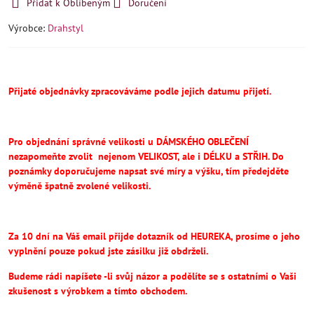
Přidat k Oblíbeným
Doručení
Výrobce:
Drahstyl
Přijaté objednávky zpracováváme podle jejich datumu přijetí.
Pro objednání správné velikosti u DÁMSKÉHO OBLEČENÍ
nezapomeňte
zvolit
nejenom VELIKOST, ale i DÉLKU a STŘIH.
Do
poznámky doporučujeme napsat své míry a výšku, tím předejděte
výměně špatně zvolené velikosti.
Za 10 dní na Váš email přijde dotazník od HEUREKA, prosíme o jeho
vyplnění pouze pokud jste zásilku již obdrželi.
Budeme rádi napíšete -li svůj názor a podělíte se s ostatními o Vaši
zkušenost s výrobkem a tímto obchodem.