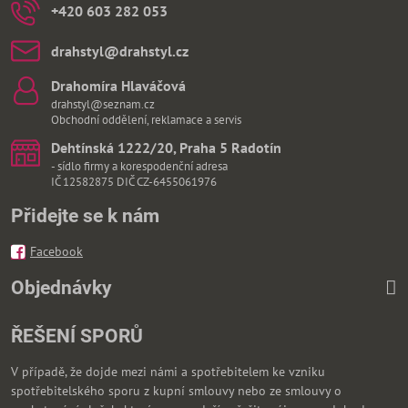
+420 603 282 053
drahstyl​@drahstyl​.cz
Drahomíra Hlaváčová
drahstyl@seznam.cz
Obchodní oddělení, reklamace a servis
Dehtínská 1222/20, Praha 5 Radotín
- sídlo firmy a korespodenční adresa
IČ 12582875 DIČ CZ-6455061976
Přidejte se k nám
Facebook
Objednávky
ŘEŠENÍ SPORŮ
V případě, že dojde mezi námi a spotřebitelem ke vzniku
spotřebitelského sporu z kupní smlouvy nebo ze smlouvy o