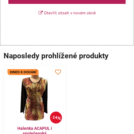
Otevřít obsah v novém okně
Naposledy prohlížené produkty
IHNED K DODÁNÍ
14%
Halenka ACAPUL i
společenská