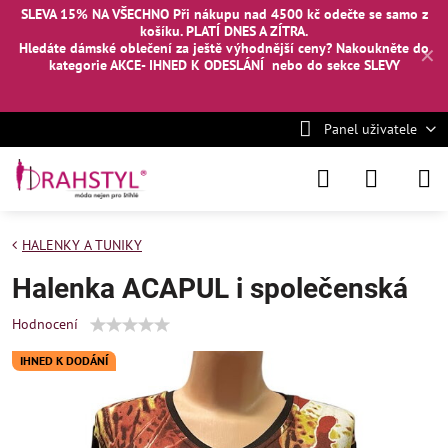
SLEVA 15% NA VŠECHNO Při nákupu nad 4500 kč odečte se samo z
košíku. PLATÍ DNES A ZÍTRA.
Hledáte dámské oblečení za ještě výhodnější ceny? Nakoukněte
do
✕
kategorie AKCE- IHNED K ODESLÁNÍ
nebo
do sekce SLEVY
Panel uživatele
HALENKY A TUNIKY
Halenka ACAPUL i společenská
Hodnocení
IHNED K DODÁNÍ