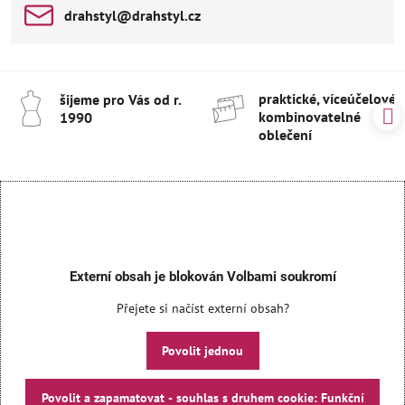
drahstyl​@drahstyl​.cz
praktické, víceúčelové 
šijeme pro Vás od r​.
kombinovatelné
1990
oblečení
Externí obsah je blokován Volbami soukromí
Přejete si načíst externí obsah?
Povolit jednou
Povolit a zapamatovat - souhlas s druhem cookie: Funkční