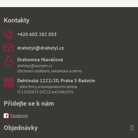
Kontakty
+420 603 282 053
drahstyl​@drahstyl​.cz
Drahomíra Hlaváčová
drahstyl@seznam.cz
Obchodní oddělení, reklamace a servis
Dehtínská 1222/20, Praha 5 Radotín
- sídlo firmy a korespodenční adresa
IČ 12582875 DIČ CZ-6455061976
Přidejte se k nám
Facebook
Objednávky