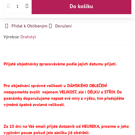
Do košíku
Přidat k Oblíbeným
Doručení
Výrobce:
Drahstyl
Přijaté objednávky zpracováváme podle jejich datumu přijetí.
Pro objednání správné velikosti u DÁMSKÉHO OBLEČENÍ
nezapomeňte
zvolit
nejenom VELIKOST, ale i DÉLKU a STŘIH.
Do
poznámky doporučujeme napsat své míry a výšku, tím předejděte
výměně špatně zvolené velikosti.
Za 10 dní na Váš email přijde dotazník od HEUREKA, prosíme o jeho
vyplnění pouze pokud jste zásilku již obdrželi.