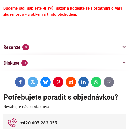
Budeme rádi napíšete -li svůj názor a podělíte se s ostatními o Vaši
zkušenost s výrobkem a tímto obchodem.
Recenze
0
Diskuse
0
Facebook
Twitter
Bluesky
Pinterest
Reddit
LinkedIn
WhatsApp
E-
mail
Potřebujete poradit s objednávkou?
Neváhejte nás kontaktovat
+420 603 282 053