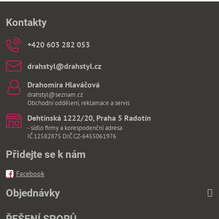
Kontakty
+420 603 282 053
drahstyl​@drahstyl​.cz
Drahomíra Hlaváčová
drahstyl@seznam.cz
Obchodní oddělení, reklamace a servis
Dehtínská 1222/20, Praha 5 Radotín
- sídlo firmy a korespodenční adresa
IČ 12582875 DIČ CZ-6455061976
Přidejte se k nám
Facebook
Objednávky