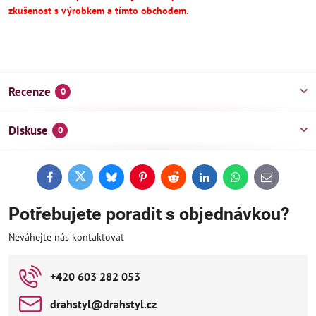
zkušenost s výrobkem a tímto obchodem.
Recenze
0
Diskuse
0
Facebook
Twitter
Bluesky
Pinterest
Reddit
LinkedIn
WhatsApp
E-
mail
Potřebujete poradit s objednávkou?
Neváhejte nás kontaktovat
+420 603 282 053
drahstyl​@drahstyl​.cz