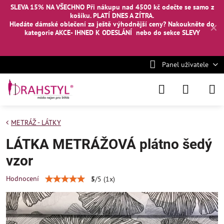
SLEVA 15% NA VŠECHNO Při nákupu nad 4500 kč odečte se samo z
košíku. PLATÍ DNES A ZÍTRA.
Hledáte dámské oblečení za ještě výhodnější ceny? Nakoukněte
do
✕
kategorie AKCE- IHNED K ODESLÁNÍ
nebo
do sekce SLEVY
Panel uživatele
METRÁŽ - LÁTKY
LÁTKA METRÁŽOVÁ plátno šedý
vzor
Hodnocení
5
/
5
(
1
x)