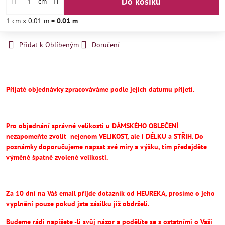
Do košíku
cm
1
cm
x 0.01 m =
0.01
m
Přidat k Oblíbeným
Doručení
Přijaté objednávky zpracováváme podle jejich datumu přijetí.
Pro objednání správné velikosti u DÁMSKÉHO OBLEČENÍ
nezapomeňte
zvolit
nejenom VELIKOST, ale i DÉLKU a STŘIH.
Do
poznámky doporučujeme napsat své míry a výšku, tím předejděte
výměně špatně zvolené velikosti.
Za 10 dní na Váš email přijde dotazník od HEUREKA, prosíme o jeho
vyplnění pouze pokud jste zásilku již obdrželi.
Budeme rádi napíšete -li svůj názor a podělíte se s ostatními o Vaši