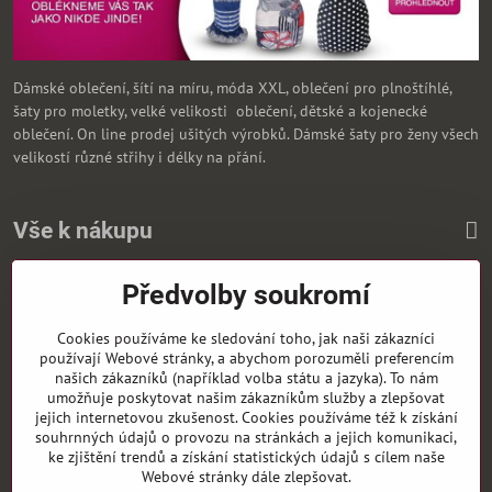
Dámské oblečení, šítí na míru, móda XXL, oblečení pro plnoštíhlé,
šaty pro moletky, velké velikosti oblečení, dětské a kojenecké
oblečení. On line prodej ušitých výrobků. Dámské šaty pro ženy všech
velikostí různé střihy i délky na přání.
Vše k nákupu
Předvolby soukromí
Zasíláme i na Slovensko
Cookies používáme ke sledování toho, jak naši zákazníci
používají Webové stránky, a abychom porozuměli preferencím
našich zákazníků (například volba státu a jazyka). To nám
umožňuje poskytovat našim zákazníkům služby a zlepšovat
jejich internetovou zkušenost. Cookies používáme též k získání
souhrnných údajů o provozu na stránkách a jejich komunikaci,
ke zjištění trendů a získání statistických údajů s cílem naše
Webové stránky dále zlepšovat.