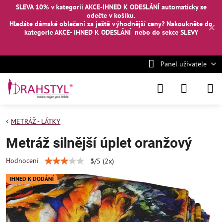
SLEVA 10% v kategorii AKCE-IHNED K ODESLÁNÍ automaticky se
odečte v košíku.
Hledáte dámské oblečení za ještě výhodnější ceny? Nakoukněte
do
✕
kategorie AKCE- IHNED K ODESLÁNÍ
nebo
do sekce SLEVY
Panel uživatele
METRÁŽ - LÁTKY
Metráž silnější úplet oranžový
Hodnocení
3
/
5
(
2
x)
IHNED K DODÁNÍ