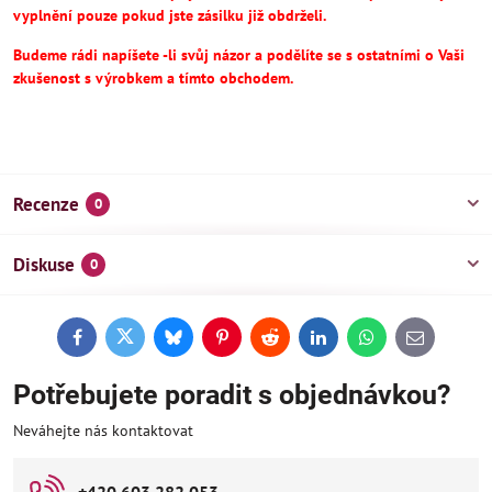
vyplnění pouze pokud jste zásilku již obdrželi.
Budeme rádi napíšete -li svůj názor a podělíte se s ostatními o Vaši
zkušenost s výrobkem a tímto obchodem.
Recenze
0
Diskuse
0
Facebook
Twitter
Bluesky
Pinterest
Reddit
LinkedIn
WhatsApp
E-
mail
Potřebujete poradit s objednávkou?
Neváhejte nás kontaktovat
+420 603 282 053