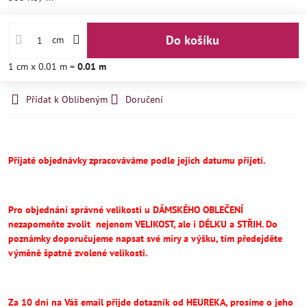
Do košíku
cm
1
cm
x 0.01 m =
0.01
m
Přidat k Oblíbeným
Doručení
Přijaté objednávky zpracováváme podle jejich datumu přijetí.
Pro objednání správné velikosti u DÁMSKÉHO OBLEČENÍ
nezapomeňte
zvolit
nejenom VELIKOST, ale i DÉLKU a STŘIH.
Do
poznámky doporučujeme napsat své míry a výšku, tím předejděte
výměně špatně zvolené velikosti.
Za 10 dní na Váš email přijde dotazník od HEUREKA, prosíme o jeho