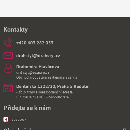
Kontakty
+420 603 282 053
drahstyl​@drahstyl​.cz
Drahomíra Hlaváčová
drahstyl@seznam.cz
Obchodní oddělení, reklamace a servis
Dehtínská 1222/20, Praha 5 Radotín
- sídlo firmy a korespodenční adresa
IČ 12582875 DIČ CZ-6455061976
Přidejte se k nám
Facebook