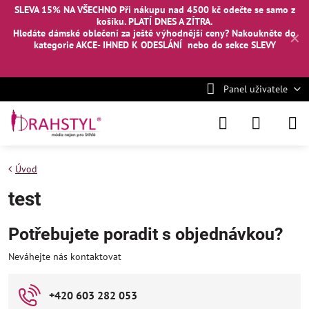
SLEVA 15% NA VŠECHNO Při nákupu nad 4500 kč odečte se samo z
košíku. PLATÍ DNES A ZÍTRA.
Hledáte dámské oblečení za ještě výhodnější ceny? Nakoukněte
do
✕
kategorie AKCE- IHNED K ODESLÁNÍ
nebo
do sekce SLEVY
Panel uživatele
Úvod
test
Potřebujete poradit s objednávkou?
Neváhejte nás kontaktovat
+420 603 282 053