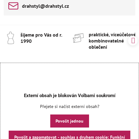
drahstyl​@drahstyl​.cz
praktické, víceúčelové 
šijeme pro Vás od r​.
kombinovatelné
1990
oblečení
Externí obsah je blokován Volbami soukromí
Přejete si načíst externí obsah?
Povolit jednou
Povolit a zapamatovat - souhlas s druhem cookie: Funkční