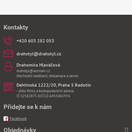
Kontakty
+420 603 282 053
drahstyl​@drahstyl​.cz
Drahomíra Hlaváčová
drahstyl@seznam.cz
Obchodní oddělení, reklamace a servis
Dehtínská 1222/20, Praha 5 Radotín
- sídlo firmy a korespodenční adresa
IČ 12582875 DIČ CZ-6455061976
Přidejte se k nám
Facebook
Objednávky