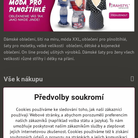
Dámské oblečení, šítí na míru, móda XXL, oblečení pro plnoštíhlé,
šaty pro moletky, velké velikosti oblečení, dětské a kojenecké
oblečení. On line prodej ušitých výrobků. Dámské šaty pro ženy všech
velikostí různé střihy i délky na přání.
Vše k nákupu
Předvolby soukromí
Zasíláme i na Slovensko
Cookies používáme ke sledování toho, jak naši zákazníci
používají Webové stránky, a abychom porozuměli preferencím
našich zákazníků (například volba státu a jazyka). To nám
umožňuje poskytovat našim zákazníkům služby a zlepšovat
jejich internetovou zkušenost. Cookies používáme též k získání
souhrnných údajů o provozu na stránkách a jejich komunikaci,