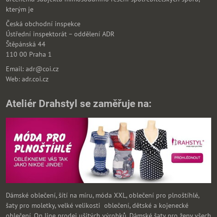
kterým je
Česká obchodní inspekce
Ústřední inspektorát – oddělení ADR
Štěpánská 44
110 00 Praha 1
Email: adr@coi.cz
Web: adr.coi.cz
Ateliér Drahstyl se zaměřuje na:
Dámské oblečení, šítí na míru, móda XXL, oblečení pro plnoštíhlé,
šaty pro moletky, velké velikosti oblečení, dětské a kojenecké
oblečení. On line prodej ušitých výrobků. Dámské šaty pro ženy všech