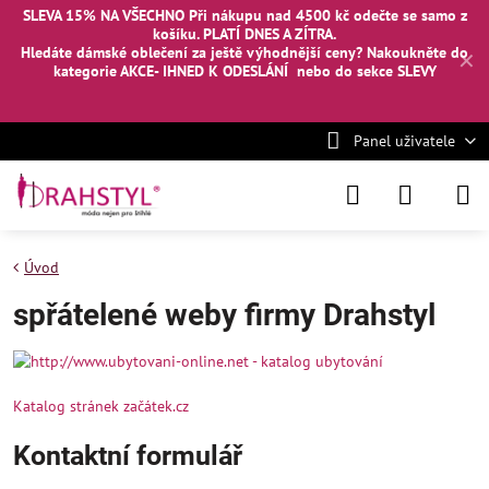
SLEVA 15% NA VŠECHNO Při nákupu nad 4500 kč odečte se samo z
košíku. PLATÍ DNES A ZÍTRA.
Hledáte dámské oblečení za ještě výhodnější ceny? Nakoukněte
do
✕
kategorie AKCE- IHNED K ODESLÁNÍ
nebo
do sekce SLEVY
Panel uživatele
Úvod
spřátelené weby firmy Drahstyl
Katalog stránek začátek.cz
Kontaktní formulář