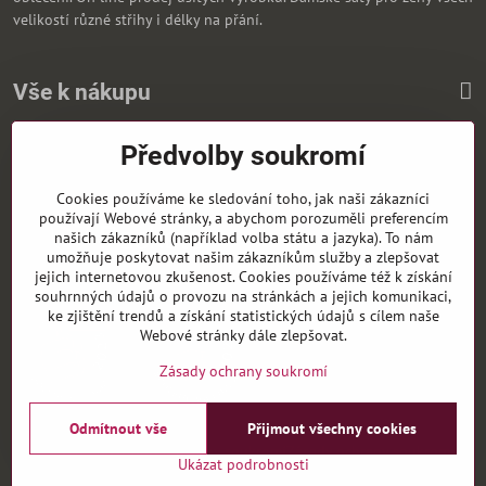
velikostí různé střihy i délky na přání.
Vše k nákupu
Předvolby soukromí
Zasíláme i na Slovensko
Cookies používáme ke sledování toho, jak naši zákazníci
používají Webové stránky, a abychom porozuměli preferencím
našich zákazníků (například volba státu a jazyka). To nám
umožňuje poskytovat našim zákazníkům služby a zlepšovat
jejich internetovou zkušenost. Cookies používáme též k získání
souhrnných údajů o provozu na stránkách a jejich komunikaci,
ke zjištění trendů a získání statistických údajů s cílem naše
Webové stránky dále zlepšovat.
Zásady ochrany soukromí
Odmítnout vše
Přijmout všechny cookies
©
2026
Copyright
Předvolby soukromí
Zásady ochrany soukromí
Ukázat podrobnosti
Vytvořeno systémem:
ByznysWeb.cz