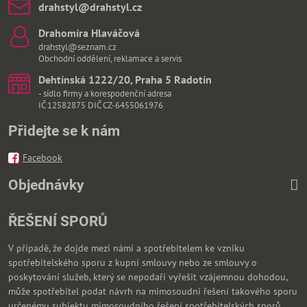
drahstyl​@drahstyl​.cz
Drahomíra Hlaváčová
drahstyl@seznam.cz
Obchodní oddělení, reklamace a servis
Dehtínská 1222/20, Praha 5 Radotín
- sídlo firmy a korespodenční adresa
IČ 12582875 DIČ CZ-6455061976
Přidejte se k nám
Facebook
Objednávky
ŘEŠENÍ SPORŮ
V případě, že dojde mezi námi a spotřebitelem ke vzniku
spotřebitelského sporu z kupní smlouvy nebo ze smlouvy o
poskytování služeb, který se nepodaří vyřešit vzájemnou dohodou,
může spotřebitel podat návrh na mimosoudní řešení takového sporu
určenému subjektu mimosoudního řešení spotřebitelských sporů,