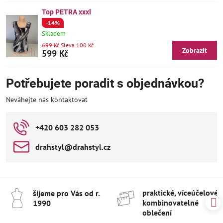
Top PETRA xxxl
-14%
Skladem
699 Kč
Sleva 100 Kč
Zobrazit
599 Kč
Potřebujete poradit s objednávkou?
Neváhejte nás kontaktovat
+420 603 282 053
drahstyl​@drahstyl​.cz
praktické, víceúčelové 
šijeme pro Vás od r​.
kombinovatelné
1990
oblečení