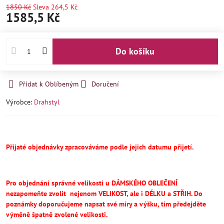
1850 Kč
Sleva
264,5 Kč
1585,5 Kč
Do košíku
Přidat k Oblíbeným
Doručení
Výrobce:
Drahstyl
Přijaté objednávky zpracováváme podle jejich datumu přijetí.
Pro objednání správné velikosti u DÁMSKÉHO OBLEČENÍ
nezapomeňte
zvolit
nejenom VELIKOST, ale i DÉLKU a STŘIH.
Do
poznámky doporučujeme napsat své míry a výšku, tím předejděte
výměně špatně zvolené velikosti.