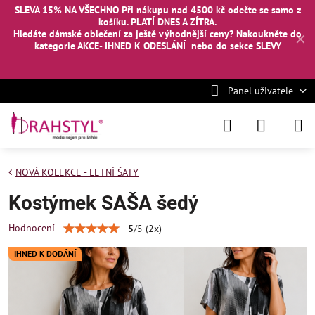
SLEVA 15% NA VŠECHNO Při nákupu nad 4500 kč odečte se samo z
košíku. PLATÍ DNES A ZÍTRA.
Hledáte dámské oblečení za ještě výhodnější ceny? Nakoukněte
do
✕
kategorie AKCE- IHNED K ODESLÁNÍ
nebo
do sekce SLEVY
Panel uživatele
NOVÁ KOLEKCE - LETNÍ ŠATY
Kostýmek SAŠA šedý
Hodnocení
5
/
5
(
2
x)
IHNED K DODÁNÍ