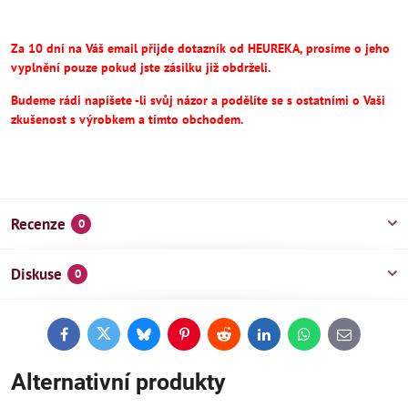
Za 10 dní na Váš email přijde dotazník od HEUREKA, prosíme o jeho
vyplnění pouze pokud jste zásilku již obdrželi.
Budeme rádi napíšete -li svůj názor a podělíte se s ostatními o Vaši
zkušenost s výrobkem a tímto obchodem.
Recenze
0
Diskuse
0
Facebook
Twitter
Bluesky
Pinterest
Reddit
LinkedIn
WhatsApp
E-
mail
Alternativní produkty