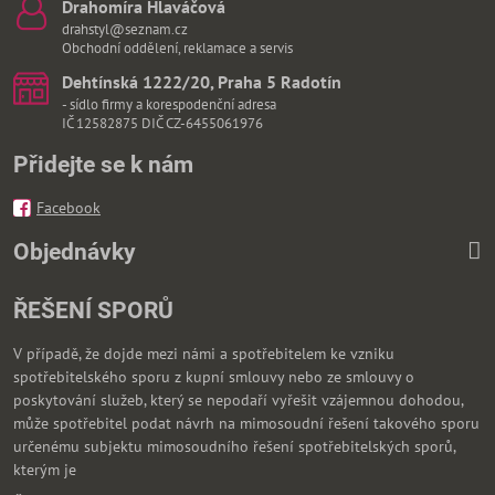
Drahomíra Hlaváčová
drahstyl@seznam.cz
Obchodní oddělení, reklamace a servis
Dehtínská 1222/20, Praha 5 Radotín
- sídlo firmy a korespodenční adresa
IČ 12582875 DIČ CZ-6455061976
Přidejte se k nám
Facebook
Objednávky
ŘEŠENÍ SPORŮ
V případě, že dojde mezi námi a spotřebitelem ke vzniku
spotřebitelského sporu z kupní smlouvy nebo ze smlouvy o
poskytování služeb, který se nepodaří vyřešit vzájemnou dohodou,
může spotřebitel podat návrh na mimosoudní řešení takového sporu
určenému subjektu mimosoudního řešení spotřebitelských sporů,
kterým je