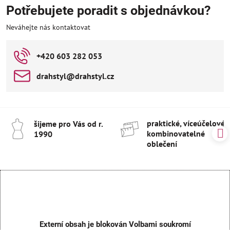
Potřebujete poradit s objednávkou?
Neváhejte nás kontaktovat
+420 603 282 053
drahstyl​@drahstyl​.cz
praktické, víceúčelové 
šijeme pro Vás od r​.
kombinovatelné
1990
oblečení
Externí obsah je blokován Volbami soukromí