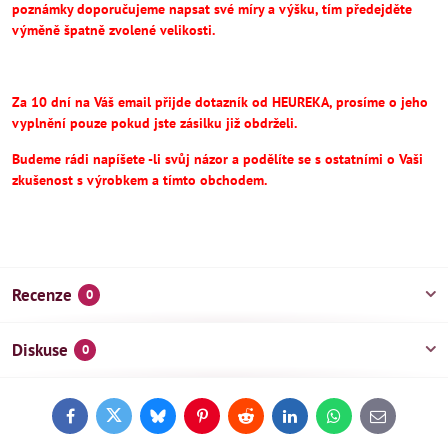
poznámky doporučujeme napsat své míry a výšku, tím předejděte
výměně špatně zvolené velikosti.
Za 10 dní na Váš email přijde dotazník od HEUREKA, prosíme o jeho
vyplnění pouze pokud jste zásilku již obdrželi.
Budeme rádi napíšete -li svůj názor a podělíte se s ostatními o Vaši
zkušenost s výrobkem a tímto obchodem.
Recenze
0
Diskuse
0
Facebook
Twitter
Bluesky
Pinterest
Reddit
LinkedIn
WhatsApp
E-
mail