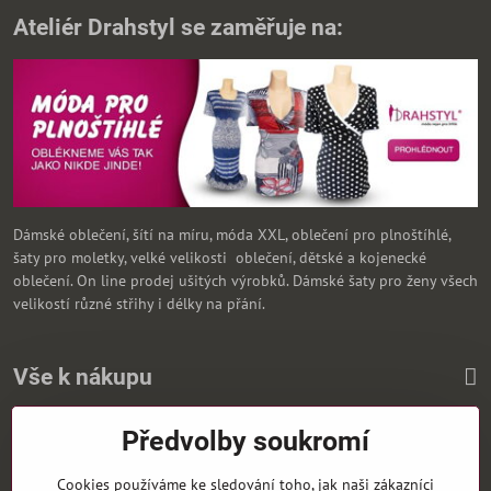
Ateliér Drahstyl se zaměřuje na:
Dámské oblečení, šítí na míru, móda XXL, oblečení pro plnoštíhlé,
šaty pro moletky, velké velikosti oblečení, dětské a kojenecké
oblečení. On line prodej ušitých výrobků. Dámské šaty pro ženy všech
velikostí různé střihy i délky na přání.
Vše k nákupu
Předvolby soukromí
Zasíláme i na Slovensko
Cookies používáme ke sledování toho, jak naši zákazníci