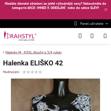
Hledáte dámské oblečení za ještě výhodnější ceny? Nakoukněte
do
kategorie AKCE- IHNED K ODESLÁNÍ
nebo
do sekce SLEVY
✕
Panel uživatele
Halenky M - XXXL dlouhý a 3/4 rukáv
Halenka ELIŠKO 42
Hodnocení