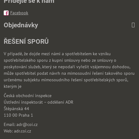
Přidejte se k nám
Facebook
Objednávky
ŘEŠENÍ SPORŮ
V případě, že dojde mezi námi a spotřebitelem ke vzniku
spotřebitelského sporu z kupní smlouvy nebo ze smlouvy o
poskytování služeb, který se nepodaří vyřešit vzájemnou dohodou,
může spotřebitel podat návrh na mimosoudní řešení takového sporu
určenému subjektu mimosoudního řešení spotřebitelských sporů,
kterým je
Česká obchodní inspekce
Ústřední inspektorát – oddělení ADR
Štěpánská 44
110 00 Praha 1
Email: adr@coi.cz
Web: adr.coi.cz