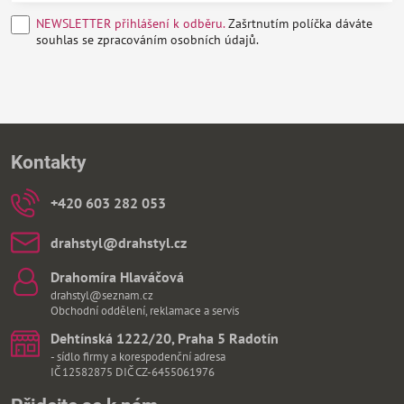
NEWSLETTER přihlášení k odběru.
Zašrtnutím políčka dáváte
souhlas se zpracováním osobních údajů.
Kontakty
+420 603 282 053
drahstyl​@drahstyl​.cz
Drahomíra Hlaváčová
drahstyl@seznam.cz
Obchodní oddělení, reklamace a servis
Dehtínská 1222/20, Praha 5 Radotín
- sídlo firmy a korespodenční adresa
IČ 12582875 DIČ CZ-6455061976