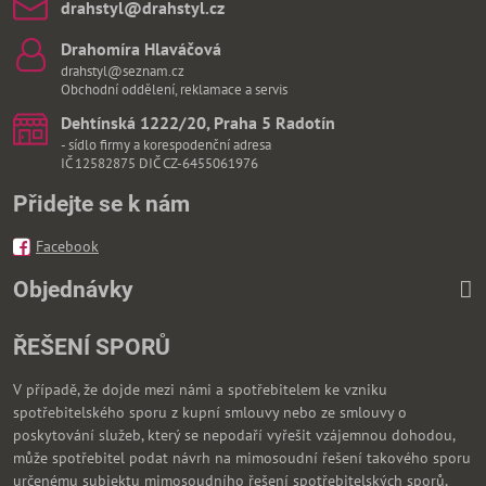
drahstyl​@drahstyl​.cz
Drahomíra Hlaváčová
drahstyl@seznam.cz
Obchodní oddělení, reklamace a servis
Dehtínská 1222/20, Praha 5 Radotín
- sídlo firmy a korespodenční adresa
IČ 12582875 DIČ CZ-6455061976
Přidejte se k nám
Facebook
Objednávky
ŘEŠENÍ SPORŮ
V případě, že dojde mezi námi a spotřebitelem ke vzniku
spotřebitelského sporu z kupní smlouvy nebo ze smlouvy o
poskytování služeb, který se nepodaří vyřešit vzájemnou dohodou,
může spotřebitel podat návrh na mimosoudní řešení takového sporu
určenému subjektu mimosoudního řešení spotřebitelských sporů,