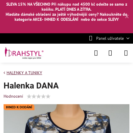
SLEVA 15% NA VŠECHNO Při nákupu nad 4500 kč odečte se samo z
košíku. PLATÍ DNES A ZÍTRA.
Hledáte dámské oblečení za ještě výhodnější ceny? Nakoukněte
do
✕
kategorie AKCE- IHNED K ODESLÁNÍ
nebo
do sekce SLEVY
Panel uživatele
HALENKY A TUNIKY
Halenka DANA
Hodnocení
IHNED K DODÁNÍ