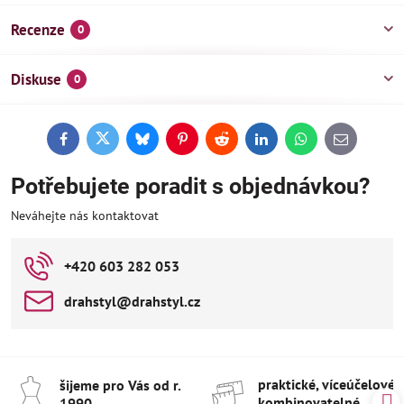
Recenze
0
Diskuse
0
Facebook
Twitter
Bluesky
Pinterest
Reddit
LinkedIn
WhatsApp
E-
mail
Potřebujete poradit s objednávkou?
Neváhejte nás kontaktovat
+420 603 282 053
drahstyl​@drahstyl​.cz
praktické, víceúčelové 
šijeme pro Vás od r​.
kombinovatelné
1990