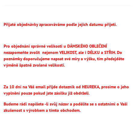
Přijaté objednávky zpracováváme podle jejich datumu přijetí.
Pro objednání správné velikosti u DÁMSKÉHO OBLEČENÍ
nezapomeňte
zvolit
nejenom VELIKOST, ale i DÉLKU a STŘIH.
Do
poznámky doporučujeme napsat své míry a výšku, tím předejděte
výměně špatně zvolené velikosti.
Za 10 dní na Váš email přijde dotazník od HEUREKA, prosíme o jeho
vyplnění pouze pokud jste zásilku již obdrželi.
Budeme rádi napíšete -li svůj názor a podělíte se s ostatními o Vaši
zkušenost s výrobkem a tímto obchodem.