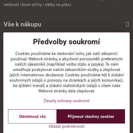
velikostí různé střihy i délky na přání.
Vše k nákupu
Předvolby soukromí
Zasíláme i na Slovensko
Cookies používáme ke sledování toho, jak naši zákazníci
používají Webové stránky, a abychom porozuměli preferencím
našich zákazníků (například volba státu a jazyka). To nám
umožňuje poskytovat našim zákazníkům služby a zlepšovat
jejich internetovou zkušenost. Cookies používáme též k získání
souhrnných údajů o provozu na stránkách a jejich komunikaci,
ke zjištění trendů a získání statistických údajů s cílem naše
Webové stránky dále zlepšovat.
Zásady ochrany soukromí
Odmítnout vše
Přijmout všechny cookies
©
2026
Copyright
Předvolby soukromí
Zásady ochrany soukromí
Ukázat podrobnosti
Vytvořeno systémem:
ByznysWeb.cz