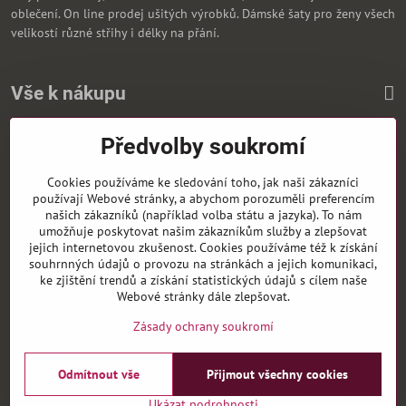
oblečení. On line prodej ušitých výrobků. Dámské šaty pro ženy všech
velikostí různé střihy i délky na přání.
Vše k nákupu
Předvolby soukromí
Zasíláme i na Slovensko
Cookies používáme ke sledování toho, jak naši zákazníci
používají Webové stránky, a abychom porozuměli preferencím
našich zákazníků (například volba státu a jazyka). To nám
umožňuje poskytovat našim zákazníkům služby a zlepšovat
jejich internetovou zkušenost. Cookies používáme též k získání
souhrnných údajů o provozu na stránkách a jejich komunikaci,
ke zjištění trendů a získání statistických údajů s cílem naše
Webové stránky dále zlepšovat.
Zásady ochrany soukromí
Odmítnout vše
Přijmout všechny cookies
©
2026
Copyright
Předvolby soukromí
Zásady ochrany soukromí
Ukázat podrobnosti