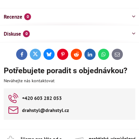
Recenze
0
Diskuse
0
Facebook
Twitter
Bluesky
Pinterest
Reddit
LinkedIn
WhatsApp
E-
mail
Potřebujete poradit s objednávkou?
Neváhejte nás kontaktovat
+420 603 282 053
drahstyl​@drahstyl​.cz
praktické, víceúčelové 
šijeme pro Vás od r​.