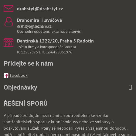
drahstyl​@drahstyl​.cz
Drahomíra Hlaváčová
drahstyl@seznam.cz
Obchodní oddělení, reklamace a servis
Dehtínská 1222/20, Praha 5 Radotín
- sídlo firmy a korespodenční adresa
IČ 12582875 DIČ CZ-6455061976
Přidejte se k nám
Facebook
Objednávky
ŘEŠENÍ SPORŮ
V případě, že dojde mezi námi a spotřebitelem ke vzniku
spotřebitelského sporu z kupní smlouvy nebo ze smlouvy o
poskytování služeb, který se nepodaří vyřešit vzájemnou dohodou,
může spotřebitel podat návrh na mimosoudní řešení takového sporu