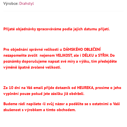
Výrobce:
Drahstyl
Přijaté objednávky zpracováváme podle jejich datumu přijetí.
Pro objednání správné velikosti u DÁMSKÉHO OBLEČENÍ
nezapomeňte
zvolit
nejenom VELIKOST, ale i DÉLKU a STŘIH.
Do
poznámky doporučujeme napsat své míry a výšku, tím předejděte
výměně špatně zvolené velikosti.
Za 10 dní na Váš email přijde dotazník od HEUREKA, prosíme o jeho
vyplnění pouze pokud jste zásilku již obdrželi.
Budeme rádi napíšete -li svůj názor a podělíte se s ostatními o Vaši
zkušenost s výrobkem a tímto obchodem.