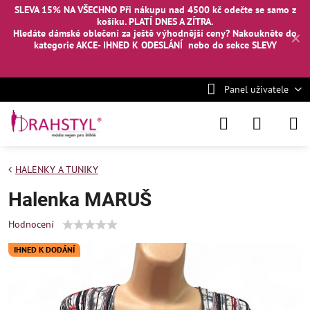
SLEVA 15% NA VŠECHNO Při nákupu nad 4500 kč odečte se samo z
košíku. PLATÍ DNES A ZÍTRA.
Hledáte dámské oblečení za ještě výhodnější ceny? Nakoukněte
do
✕
kategorie AKCE- IHNED K ODESLÁNÍ
nebo
do sekce SLEVY
Panel uživatele
HALENKY A TUNIKY
Halenka MARUŠ
Hodnocení
IHNED K DODÁNÍ