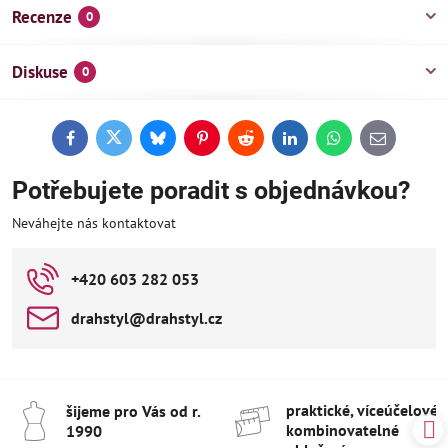
Recenze
0
Diskuse
0
Facebook
Twitter
Bluesky
Pinterest
Reddit
LinkedIn
WhatsApp
E-
mail
Potřebujete poradit s objednávkou?
Neváhejte nás kontaktovat
+420 603 282 053
drahstyl​@drahstyl​.cz
praktické, víceúčelové 
šijeme pro Vás od r​.
kombinovatelné
1990