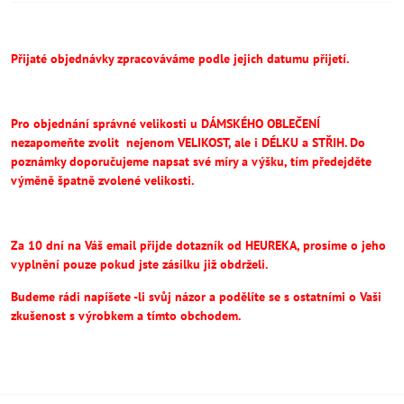
Přijaté objednávky zpracováváme podle jejich datumu přijetí.
Pro objednání správné velikosti u DÁMSKÉHO OBLEČENÍ
nezapomeňte
zvolit
nejenom VELIKOST, ale i DÉLKU a STŘIH.
Do
poznámky doporučujeme napsat své míry a výšku, tím předejděte
výměně špatně zvolené velikosti.
Za 10 dní na Váš email přijde dotazník od HEUREKA, prosíme o jeho
vyplnění pouze pokud jste zásilku již obdrželi.
Budeme rádi napíšete -li svůj názor a podělíte se s ostatními o Vaši
zkušenost s výrobkem a tímto obchodem.