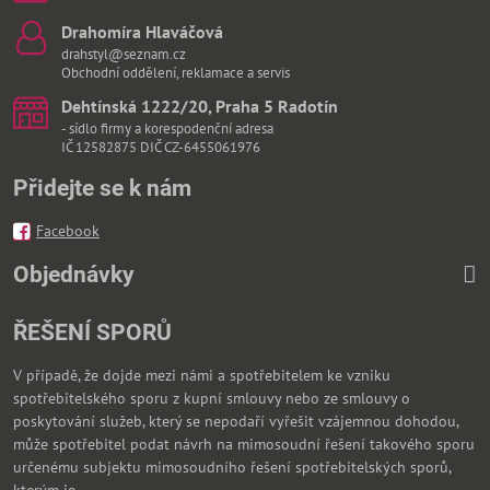
Drahomíra Hlaváčová
drahstyl@seznam.cz
Obchodní oddělení, reklamace a servis
Dehtínská 1222/20, Praha 5 Radotín
- sídlo firmy a korespodenční adresa
IČ 12582875 DIČ CZ-6455061976
Přidejte se k nám
Facebook
Objednávky
ŘEŠENÍ SPORŮ
V případě, že dojde mezi námi a spotřebitelem ke vzniku
spotřebitelského sporu z kupní smlouvy nebo ze smlouvy o
poskytování služeb, který se nepodaří vyřešit vzájemnou dohodou,
může spotřebitel podat návrh na mimosoudní řešení takového sporu
určenému subjektu mimosoudního řešení spotřebitelských sporů,