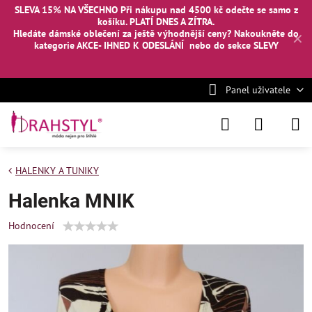
SLEVA 15% NA VŠECHNO Při nákupu nad 4500 kč odečte se samo z
košíku. PLATÍ DNES A ZÍTRA.
Hledáte dámské oblečení za ještě výhodnější ceny? Nakoukněte
do
✕
kategorie AKCE- IHNED K ODESLÁNÍ
nebo
do sekce SLEVY
Panel uživatele
HALENKY A TUNIKY
Halenka MNIK
Hodnocení