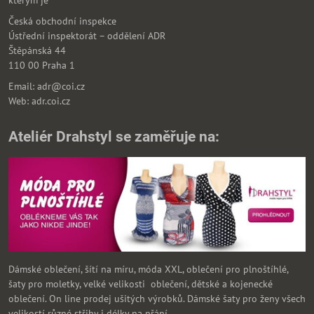
kterým je
Česká obchodní inspekce
Ústřední inspektorát – oddělení ADR
Štěpánská 44
110 00 Praha 1
Email: adr@coi.cz
Web: adr.coi.cz
Ateliér Drahstyl se zaměřuje na:
Dámské oblečení, šítí na míru, móda XXL, oblečení pro plnoštíhlé,
šaty pro moletky, velké velikosti oblečení, dětské a kojenecké
oblečení. On line prodej ušitých výrobků. Dámské šaty pro ženy všech
velikostí různé střihy i délky na přání.