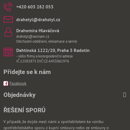
+420 603 282 053
drahstyl​@drahstyl​.cz
Drahomíra Hlaváčová
drahstyl@seznam.cz
Obchodní oddělení, reklamace a servis
Dehtínská 1222/20, Praha 5 Radotín
- sídlo firmy a korespodenční adresa
IČ 12582875 DIČ CZ-6455061976
Přidejte se k nám
Facebook
Objednávky
ŘEŠENÍ SPORŮ
V případě, že dojde mezi námi a spotřebitelem ke vzniku
spotřebitelského sporu z kupní smlouvy nebo ze smlouvy o