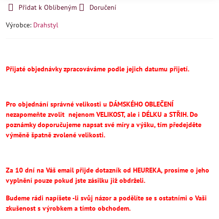
Přidat k Oblíbeným
Doručení
Výrobce:
Drahstyl
Přijaté objednávky zpracováváme podle jejich datumu přijetí.
Pro objednání správné velikosti u DÁMSKÉHO OBLEČENÍ
nezapomeňte
zvolit
nejenom VELIKOST, ale i DÉLKU a STŘIH.
Do
poznámky doporučujeme napsat své míry a výšku, tím předejděte
výměně špatně zvolené velikosti.
Za 10 dní na Váš email přijde dotazník od HEUREKA, prosíme o jeho
vyplnění pouze pokud jste zásilku již obdrželi.
Budeme rádi napíšete -li svůj názor a podělíte se s ostatními o Vaši
zkušenost s výrobkem a tímto obchodem.