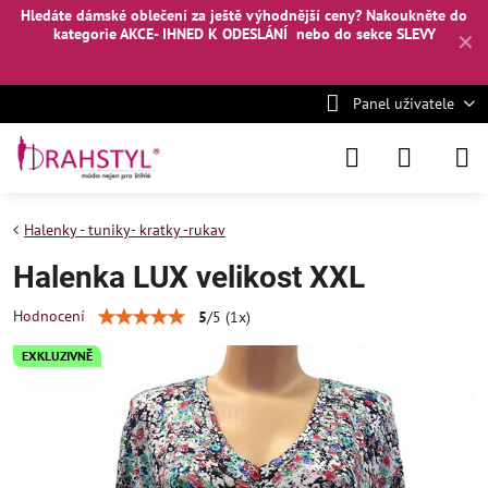
Hledáte dámské oblečení za ještě výhodnější ceny? Nakoukněte
do
kategorie AKCE- IHNED K ODESLÁNÍ
nebo
do sekce SLEVY
✕
Panel uživatele
Halenky - tuniky- kratky -rukav
Halenka LUX velikost XXL
Hodnocení
5
/
5
(
1
x)
EXKLUZIVNĚ