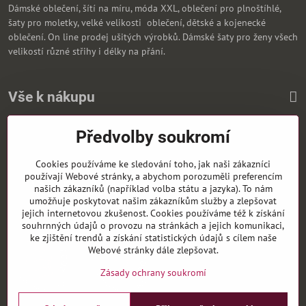
Dámské oblečení, šítí na míru, móda XXL, oblečení pro plnoštíhlé,
šaty pro moletky, velké velikosti oblečení, dětské a kojenecké
oblečení. On line prodej ušitých výrobků. Dámské šaty pro ženy všech
velikostí různé střihy i délky na přání.
Vše k nákupu
Předvolby soukromí
Zasíláme i na Slovensko
Cookies používáme ke sledování toho, jak naši zákazníci
používají Webové stránky, a abychom porozuměli preferencím
našich zákazníků (například volba státu a jazyka). To nám
umožňuje poskytovat našim zákazníkům služby a zlepšovat
jejich internetovou zkušenost. Cookies používáme též k získání
souhrnných údajů o provozu na stránkách a jejich komunikaci,
ke zjištění trendů a získání statistických údajů s cílem naše
Webové stránky dále zlepšovat.
Zásady ochrany soukromí