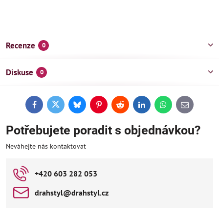
Recenze
0
Diskuse
0
Facebook
Twitter
Bluesky
Pinterest
Reddit
LinkedIn
WhatsApp
E-
mail
Potřebujete poradit s objednávkou?
Neváhejte nás kontaktovat
+420 603 282 053
drahstyl​@drahstyl​.cz