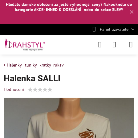
Hledáte dámské oblečení za ještě výhodnější ceny? Nakoukněte
do
kategorie AKCE- IHNED K ODESLÁNÍ
nebo
do sekce SLEVY
✕
Panel uživatele
Halenky - tuniky- kratky -rukav
Halenka SALLI
Hodnocení