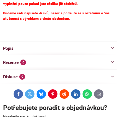
vyplnění pouze pokud jste zásilku již obdrželi.
Budeme rádi napíšete -li svůj názor a podělíte se s ostatními o Vaši
zkušenost s výrobkem a tímto obchodem.
Popis
Recenze
0
Diskuse
0
Facebook
Twitter
Bluesky
Pinterest
Reddit
LinkedIn
WhatsApp
E-
mail
Potřebujete poradit s objednávkou?
Neváhejte nás kontaktovat