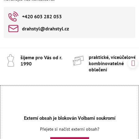
+420 603 282 053
drahstyl​@drahstyl​.cz
praktické, víceúčelové 
šijeme pro Vás od r​.
kombinovatelné
1990
oblečení
Externí obsah je blokován Volbami soukromí
Přejete si načíst externí obsah?