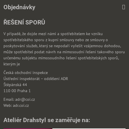
Objednávky
ŘEŠENÍ SPORŮ
V případě, že dojde mezi námi a spotřebitelem ke vzniku
spotřebitelského sporu z kupní smlouvy nebo ze smlouvy o
poskytování služeb, který se nepodaří vyřešit vzájemnou dohodou,
může spotřebitel podat návrh na mimosoudní řešení takového sporu
určenému subjektu mimosoudního řešení spotřebitelských sporů,
kterým je
Česká obchodní inspekce
Ústřední inspektorát – oddělení ADR
Štěpánská 44
110 00 Praha 1
Email: adr@coi.cz
Web: adr.coi.cz
Ateliér Drahstyl se zaměřuje na: