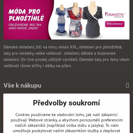
Dámské oblečení, šítí na míru, móda XXL, oblečení pro plnoštíhlé,
šaty pro moletky, velké velikosti oblečení, dětské a kojenecké
oblečení. On line prodej ušitých výrobků. Dámské šaty pro ženy všech
velikostí různé střihy i délky na přání.
Vše k nákupu
Předvolby soukromí
Zasíláme i na Slovensko
Cookies používáme ke sledování toho, jak naši zákazníci
používají Webové stránky, a abychom porozuměli preferencím
našich zákazníků (například volba státu a jazyka). To nám
umožňuje poskytovat našim zákazníkům služby a zlepšovat