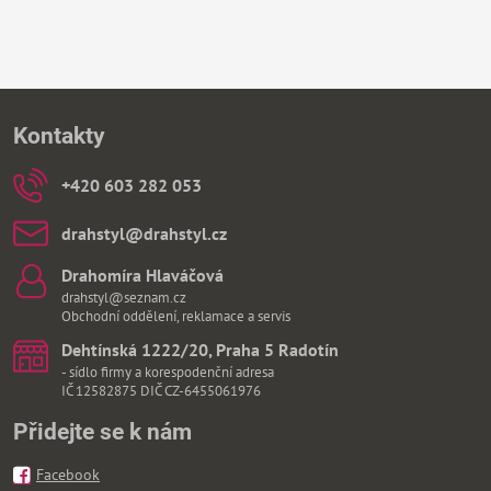
Kontakty
+420 603 282 053
drahstyl​@drahstyl​.cz
Drahomíra Hlaváčová
drahstyl@seznam.cz
Obchodní oddělení, reklamace a servis
Dehtínská 1222/20, Praha 5 Radotín
- sídlo firmy a korespodenční adresa
IČ 12582875 DIČ CZ-6455061976
Přidejte se k nám
Facebook