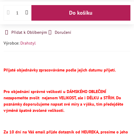
Do košíku
Přidat k Oblíbeným
Doručení
Výrobce:
Drahstyl
Přijaté objednávky zpracováváme podle jejich datumu přijetí.
Pro objednání správné velikosti u DÁMSKÉHO OBLEČENÍ
nezapomeňte
zvolit
nejenom VELIKOST, ale i DÉLKU a STŘIH.
Do
poznámky doporučujeme napsat své míry a výšku, tím předejděte
výměně špatně zvolené velikosti.
Za 10 dní na Váš email přijde dotazník od HEUREKA, prosíme o jeho