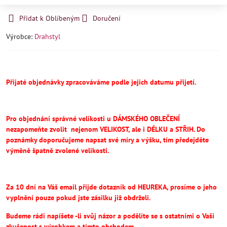
Přidat k Oblíbeným
Doručení
Výrobce:
Drahstyl
Přijaté objednávky zpracováváme podle jejich datumu přijetí.
Pro objednání správné velikosti u DÁMSKÉHO OBLEČENÍ
nezapomeňte
zvolit
nejenom VELIKOST, ale i DÉLKU a STŘIH.
Do
poznámky doporučujeme napsat své míry a výšku, tím předejděte
výměně špatně zvolené velikosti.
Za 10 dní na Váš email přijde dotazník od HEUREKA, prosíme o jeho
vyplnění pouze pokud jste zásilku již obdrželi.
Budeme rádi napíšete -li svůj názor a podělíte se s ostatními o Vaši
zkušenost s výrobkem a tímto obchodem.