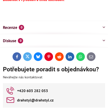
Recenze
0
Diskuse
0
Facebook
Twitter
Bluesky
Pinterest
Reddit
LinkedIn
WhatsApp
E-
mail
Potřebujete poradit s objednávkou?
Neváhejte nás kontaktovat
+420 603 282 053
drahstyl​@drahstyl​.cz