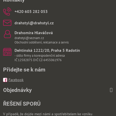
+420 603 282 053
drahstyl​@drahstyl​.cz
Drahomíra Hlaváčová
drahstyl@seznam.cz
Obchodní oddělení, reklamace a servis
Dehtínská 1222/20, Praha 5 Radotín
- sídlo firmy a korespodenční adresa
IČ 12582875 DIČ CZ-6455061976
Přidejte se k nám
Facebook
Objednávky
ŘEŠENÍ SPORŮ
V případě, že dojde mezi námi a spotřebitelem ke vzniku