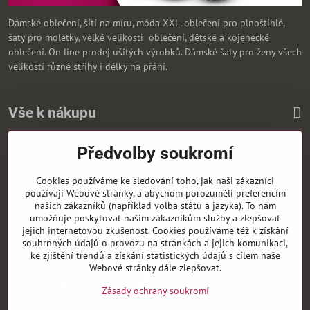
Dámské oblečení, šítí na míru, móda XXL, oblečení pro plnoštíhlé,
šaty pro moletky, velké velikosti oblečení, dětské a kojenecké
oblečení. On line prodej ušitých výrobků. Dámské šaty pro ženy všech
velikostí různé střihy i délky na přání.
Vše k nákupu
Předvolby soukromí
Zasíláme i na Slovensko
Cookies používáme ke sledování toho, jak naši zákazníci
používají Webové stránky, a abychom porozuměli preferencím
našich zákazníků (například volba státu a jazyka). To nám
umožňuje poskytovat našim zákazníkům služby a zlepšovat
jejich internetovou zkušenost. Cookies používáme též k získání
souhrnných údajů o provozu na stránkách a jejich komunikaci,
ke zjištění trendů a získání statistických údajů s cílem naše
Webové stránky dále zlepšovat.
Zásady ochrany soukromí