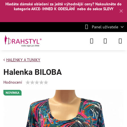
Hledáte dámské oblečení za ještě výhodnější ceny? Nakoukněte
do
kategorie AKCE- IHNED K ODESLÁNÍ
nebo
do sekce SLEVY
✕
Panel uživatele
HALENKY A TUNIKY
Halenka BILOBA
Hodnocení
NOVINKA