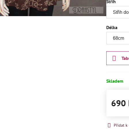
Střih
Délka
Tab
Skladem
690 
Přidat 