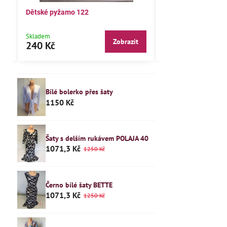
Dětské pyžamo 122
Bavlněné pyžamov
kalhoty98,104,110,
Skladem
Skladem
t
Zobrazit
240 Kč
145 Kč
Bílé bolerko přes šaty
1150 Kč
Šaty s delším rukávem POLAJA 40
1071,3 Kč
1250 Kč
Černo bílé šaty BETTE
1071,3 Kč
1250 Kč