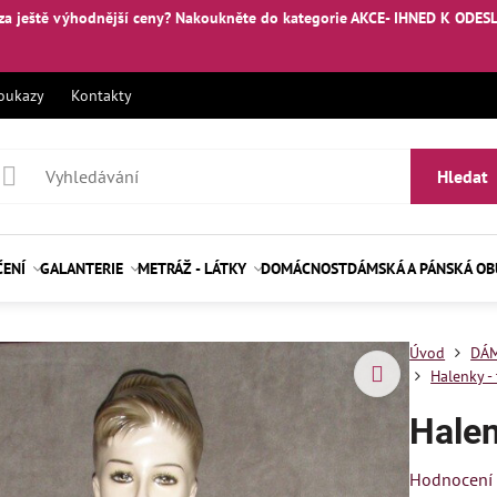
za ještě výhodnější ceny? Nakoukněte
do kategorie AKCE- IHNED K ODES
oukazy
Kontakty
Hledat
ČENÍ
GALANTERIE
METRÁŽ - LÁTKY
DOMÁCNOST
DÁMSKÁ A PÁNSKÁ O
Úvod
DÁM
Halenky - 
Hale
Hodnocení