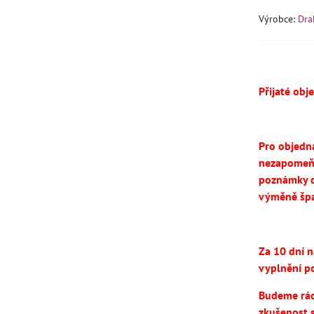
Výrobce:
Dra
Přijaté obj
Pro objedn
nezapomeň
poznámky d
výměně špa
Za 10 dní 
vyplnění po
Budeme rádi
zkušenost 