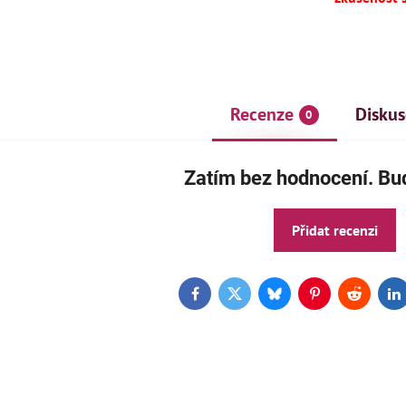
Recenze
Diskus
0
Zatím bez hodnocení. Buď
Přidat recenzi
AKCE
ČE
Facebook
Twitter
Bluesky
Pinterest
Reddit
L