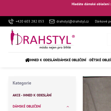
Hledáte dámské oblečení 
+420 603 282 053
drahstyl@drahstyl.cz
Dárkové p
IHNED K ODESLÁNÍ
DÁMSKÉ OBLEČENÍ
DĚTSKÉ OBLE
Kategorie
AKCE - IHNED K ODESLÁNÍ
DÁMSKÉ OBLEČENÍ