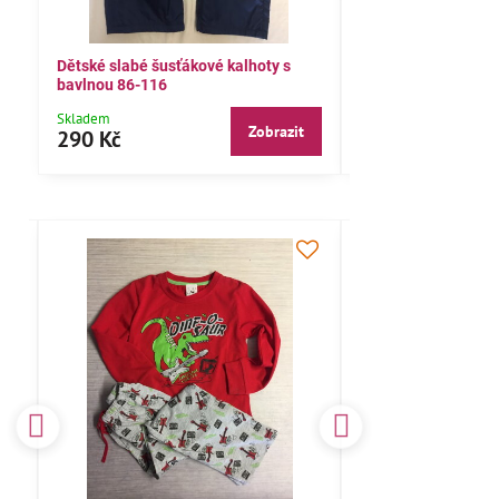
Dětské slabé šusťákové kalhoty s
Bavlněné letní kalh
bavlnou 86-116
104,110,116
Skladem
Skladem
Zobrazit
290 Kč
290 Kč
ČESKÝ VÝROBEK