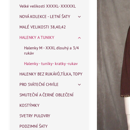
Velké velikosti XXXXL- XXXXXL
NOVÁ KOLEKCE - LETNÍ ŠATY
MALÉ VELIKOSTI 38,40,42
HALENKY A TUNIKY
Halenky M - XXXL dlouhý a 3/4
rukáv
Halenky - tuniky- kratky -rukav
HALENKY BEZ RUKÁVŮ,TÍLKA, TOPY
PRO SVÁTEČNÍ CHVÍLE
SMUTEČNÍ A ČERNÉ OBLEČENÍ
KOSTÝMKY
SVETRY PULOVRY
PODZIMNÍ ŠATY