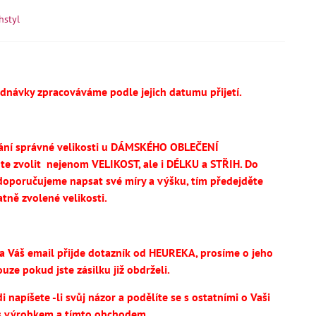
hstyl
ednávky zpracováváme podle jejich datumu přijetí.
ání správné velikosti u DÁMSKÉHO OBLEČENÍ
te
zvolit
nejenom VELIKOST, ale i DÉLKU a STŘIH.
Do
oporučujeme napsat své míry a výšku, tím předejděte
tně zvolené velikosti.
na Váš email přijde dotazník od HEUREKA, prosíme o jeho
uze pokud jste zásilku již obdrželi.
 napíšete -li svůj názor a podělíte se s ostatními o Vaši
s výrobkem a tímto obchodem.