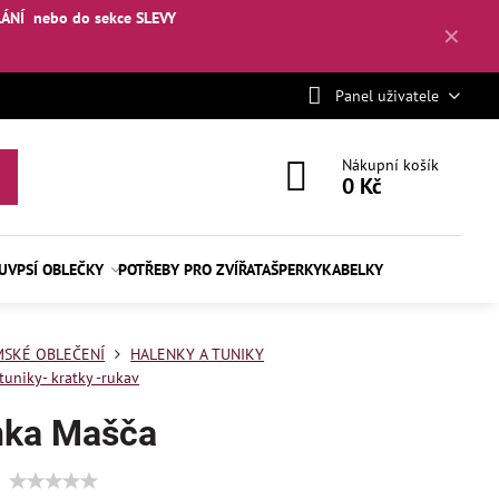
LÁNÍ
nebo
do sekce SLEVY
✕
Panel uživatele
Nákupní košík
0 Kč
BUV
PSÍ OBLEČKY
POTŘEBY PRO ZVÍŘATA
ŠPERKY
KABELKY
SKÉ OBLEČENÍ
HALENKY A TUNIKY
tuniky- kratky -rukav
nka Mašča