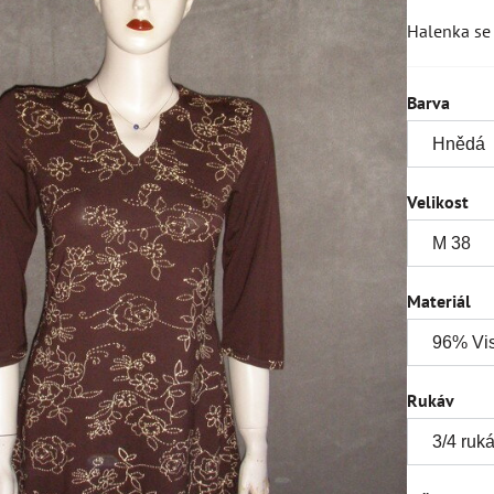
Halenka se 
Barva
Velikost
Materiál
Rukáv