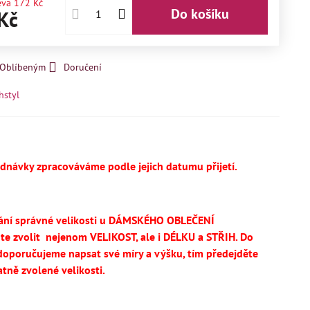
eva
172 Kč
Do košíku
Kč
k Oblíbeným
Doručení
hstyl
ednávky zpracováváme podle jejich datumu přijetí.
ání správné velikosti u DÁMSKÉHO OBLEČENÍ
te
zvolit
nejenom VELIKOST, ale i DÉLKU a STŘIH.
Do
oporučujeme napsat své míry a výšku, tím předejděte
tně zvolené velikosti.