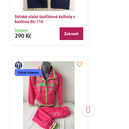
Dětské slabé šusťákové kalhoty s
Bavlněné letní kalh
bavlnou 86-116
104,110,116
Skladem
Skladem
Zobrazit
290 Kč
290 Kč
Dárek zdarma