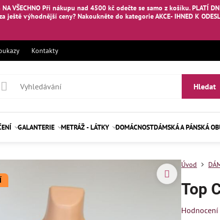
 NA VŠECHNO Při nákupu nad 4500 kč odečte se samo z košíku. PLATÍ DNE
za ještě výhodnější ceny? Nakoukněte
do kategorie AKCE- IHNED K ODES
oukazy
Kontakty
Hledat
ČENÍ
GALANTERIE
METRÁŽ - LÁTKY
DOMÁCNOST
DÁMSKÁ A PÁNSKÁ O
Úvod
DÁM
Í
Top 
Hodnocení