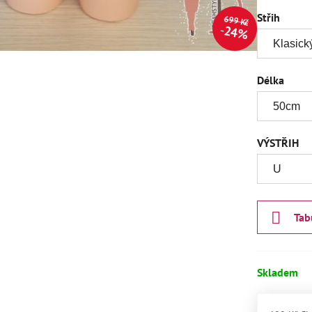
Střih
699 Kč
24%
Délka
VÝSTŘIH
Tab
Skladem