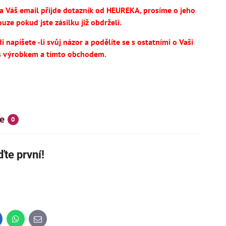
na Váš email přijde dotazník od HEUREKA, prosíme o jeho
uze pokud jste zásilku již obdrželi.
 napíšete -li svůj názor a podělíte se s ostatními o Vaši
s výrobkem a tímto obchodem.
e
0
SKÝ VÝROBEK
NOVINKA
IHNED K DODÁNÍ
te první!
inkedIn
WhatsApp
E-
14
695 Kč