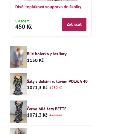
Dívčí tepláková souprava do školky
Dětské pyžamo 122
Skladem
Skladem
Zobrazit
450 Kč
240 Kč
Bílé bolerko přes šaty
1150 Kč
Šaty s delším rukávem POLAJA 40
1071,3 Kč
1250 Kč
Černo bílé šaty BETTE
1071,3 Kč
1250 Kč