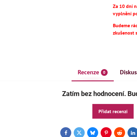
Za 10 dní 
vyplnění po
Budeme rádi
zkušenost 
Recenze
Diskus
0
AKCE
ČE
Zatím bez hodnocení. Buď
Přidat recenzi
Facebook
Twitter
Bluesky
Pinterest
Reddit
L