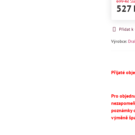
699 Kč
Sl
527 
Přidat 
Výrobce:
Dra
Přijaté obj
Pro objedn
nezapomeň
poznámky d
výměně špa