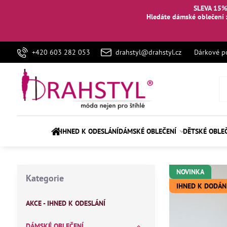
SLEVA 15%
Hledáte dámské oblečení 
+420 603 282 053
drahstyl@drahstyl.cz
Dárkové p
IHNED K ODESLÁNÍ
DÁMSKÉ OBLEČENÍ
DĚTSKÉ OBLE
NOVINKA
Kategorie
IHNED K DODÁN
AKCE - IHNED K ODESLÁNÍ
DÁMSKÉ OBLEČENÍ