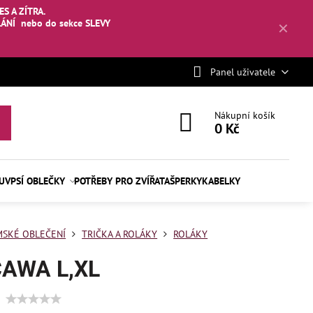
S A ZÍTRA.
LÁNÍ
nebo
do sekce SLEVY
✕
Panel uživatele
Nákupní košík
0 Kč
BUV
PSÍ OBLEČKY
POTŘEBY PRO ZVÍŘATA
ŠPERKY
KABELKY
SKÉ OBLEČENÍ
TRIČKA A ROLÁKY
ROLÁKY
CAWA L,XL