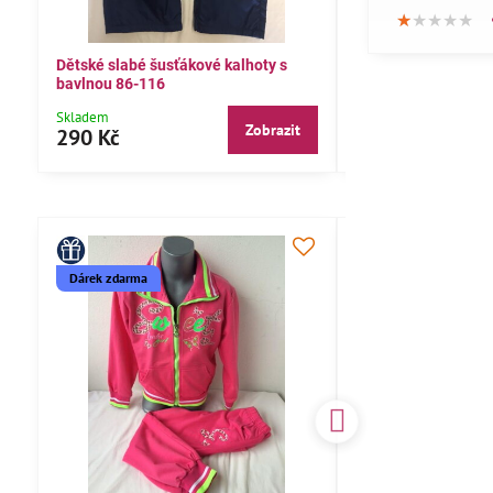
★★★★★
★★★★★
★★★★★
Dětské slabé šusťákové kalhoty s
Bavlněné letní kalh
bavlnou 86-116
104,110,116
Skladem
Skladem
Zobrazit
290 Kč
290 Kč
Dárek zdarma