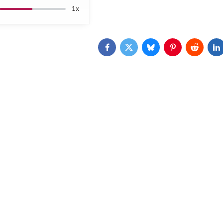
28%
1x
oty pro kluky
Dívčí přechodový kabátek 104-140
Mod
122,
Facebook
Twitter
Bluesky
Pinterest
Reddit
L
Skladem
Skla
Zobrazit
Zobrazit
od 496,8 Kč
500
ČESKÝ VÝROBEK
AK