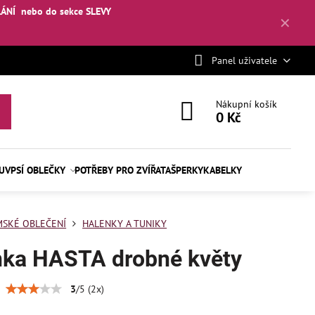
LÁNÍ
nebo
do sekce SLEVY
✕
Panel uživatele
Nákupní košík
0 Kč
BUV
PSÍ OBLEČKY
POTŘEBY PRO ZVÍŘATA
ŠPERKY
KABELKY
SKÉ OBLEČENÍ
HALENKY A TUNIKY
nka HASTA drobné květy
3
/
5
(
2
x)