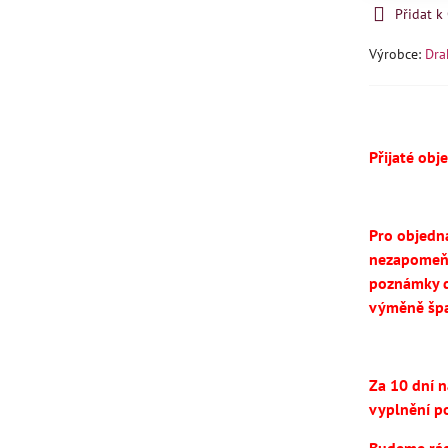
Přidat 
Výrobce:
Dra
Přijaté obj
Pro objedn
nezapomeň
poznámky d
výměně špa
Za 10 dní 
vyplnění po