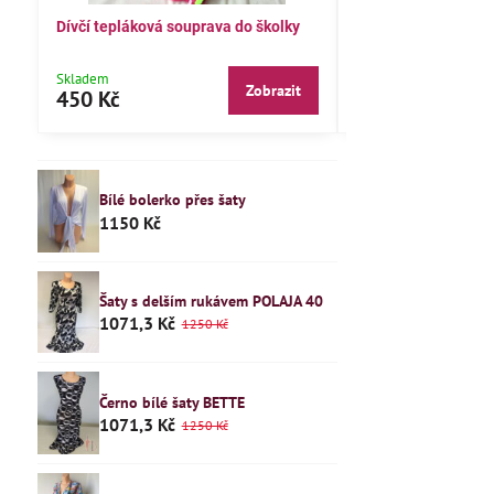
Dívčí tepláková souprava do školky
Dětské pyžamo 122
Skladem
Skladem
Zobrazit
450 Kč
240 Kč
Bílé bolerko přes šaty
1150 Kč
Šaty s delším rukávem POLAJA 40
1071,3 Kč
1250 Kč
Černo bílé šaty BETTE
1071,3 Kč
1250 Kč