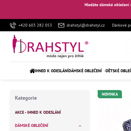
Hledáte dámské oblečení 
+420 603 282 053
drahstyl@drahstyl.cz
Dárkové p
IHNED K ODESLÁNÍ
DÁMSKÉ OBLEČENÍ
DĚTSKÉ OBLE
NOVINKA
Kategorie
AKCE - IHNED K ODESLÁNÍ
DÁMSKÉ OBLEČENÍ