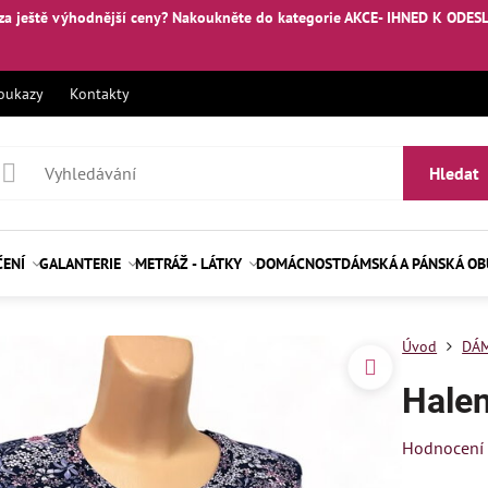
za ještě výhodnější ceny? Nakoukněte
do kategorie AKCE- IHNED K ODES
oukazy
Kontakty
Hledat
ČENÍ
GALANTERIE
METRÁŽ - LÁTKY
DOMÁCNOST
DÁMSKÁ A PÁNSKÁ O
Úvod
DÁM
Hale
Hodnocení