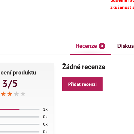
Budeme rádi
zkušenost 
Recenze
Diskus
0
Žádné recenze
cení produktu
AKCE
ČE
3/5
Přidat recenzi
★★★★
★★★★
★★★★
1x
0x
0x
0x