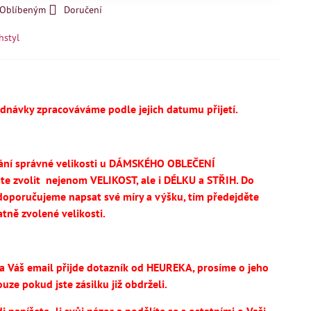
k Oblíbeným
Doručení
hstyl
ednávky zpracováváme podle jejich datumu přijetí.
ání správné velikosti u DÁMSKÉHO OBLEČENÍ
te
zvolit
nejenom VELIKOST, ale i DÉLKU a STŘIH.
Do
oporučujeme napsat své míry a výšku, tím předejděte
tně zvolené velikosti.
na Váš email přijde dotazník od HEUREKA, prosíme o jeho
uze pokud jste zásilku již obdrželi.