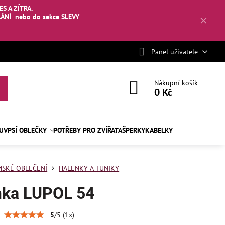
S A ZÍTRA.
LÁNÍ
nebo
do sekce SLEVY
✕
Panel uživatele
Nákupní košík
0 Kč
BUV
PSÍ OBLEČKY
POTŘEBY PRO ZVÍŘATA
ŠPERKY
KABELKY
SKÉ OBLEČENÍ
HALENKY A TUNIKY
nka LUPOL 54
5
/
5
(
1
x)