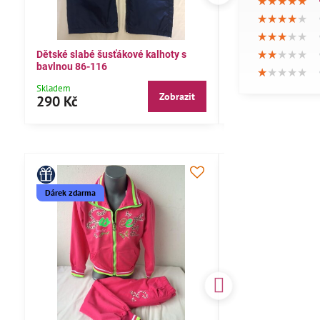
★★★★★
★★★★★
★★★★★
★★★★★
★★★★★
★★★★★
★★★★★
★★★★★
★★★★★
★★★★★
★★★★★
★★★★★
Dětské slabé šusťákové kalhoty s
Bavlněné letní kalh
bavlnou 86-116
104,110,116
★★★★★
★★★★★
★★★★★
Skladem
Skladem
Zobrazit
290 Kč
290 Kč
Dárek zdarma