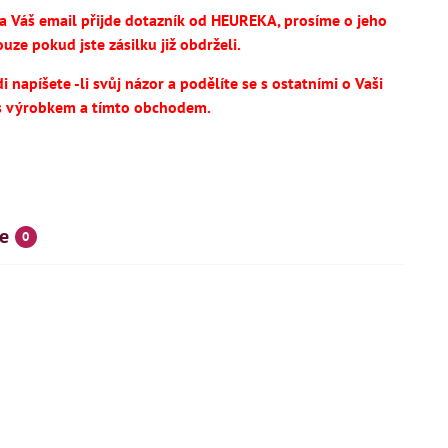
na Váš email přijde dotazník od HEUREKA, prosíme o jeho
uze pokud jste zásilku již obdrželi.
 napíšete -li svůj názor a podělíte se s ostatními o Vaši
s výrobkem a tímto obchodem.
e
0
SKÝ VÝROBEK
NOVINKA
IHNED K DODÁNÍ