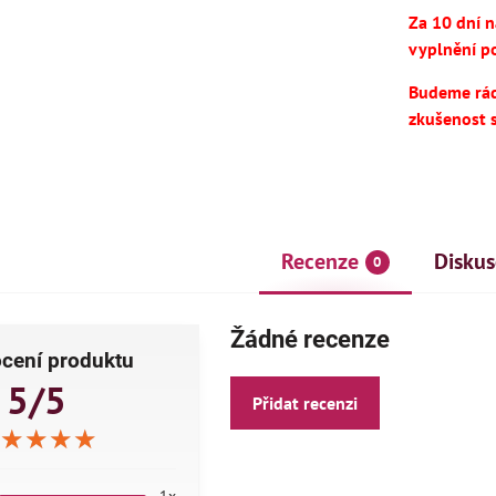
Za 10 dní 
vyplnění po
Budeme rádi
zkušenost 
Recenze
Diskus
0
AKCE
ČE
Žádné recenze
cení produktu
5/5
Přidat recenzi
★★★★
★★★★
★★★★