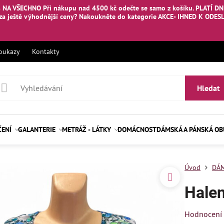
 NA VŠECHNO Při nákupu nad 4500 kč odečte se samo z košíku. PLATÍ DNE
za ještě výhodnější ceny? Nakoukněte
do kategorie AKCE- IHNED K ODES
oukazy
Kontakty
Hledat
ČENÍ
GALANTERIE
METRÁŽ - LÁTKY
DOMÁCNOST
DÁMSKÁ A PÁNSKÁ O
Úvod
DÁM
Hale
Hodnocení