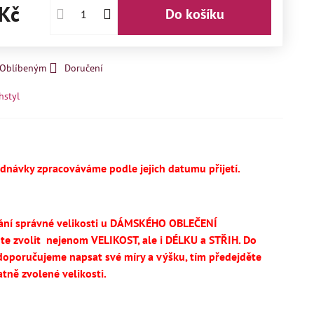
Kč
Do košíku
k Oblíbeným
Doručení
hstyl
ednávky zpracováváme podle jejich datumu přijetí.
ání správné velikosti u DÁMSKÉHO OBLEČENÍ
te
zvolit
nejenom VELIKOST, ale i DÉLKU a STŘIH.
Do
oporučujeme napsat své míry a výšku, tím předejděte
tně zvolené velikosti.