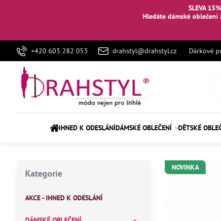
SLEVA 15%
Hledáte dámské oblečení 
+420 603 282 053
drahstyl@drahstyl.cz
Dárkové p
IHNED K ODESLÁNÍ
DÁMSKÉ OBLEČENÍ
DĚTSKÉ OBLE
NOVINKA
Kategorie
AKCE - IHNED K ODESLÁNÍ
DÁMSKÉ OBLEČENÍ