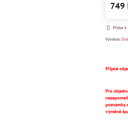
749 
Přidat 
Výrobce:
Dra
Přijaté obj
Pro objedn
nezapomeň
poznámky d
výměně špa