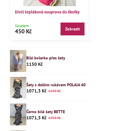
Dívčí tepláková souprava do školky
Dětské pyžamo 122
Skladem
Skladem
Zobrazit
450 Kč
240 Kč
Bílé bolerko přes šaty
1150 Kč
Šaty s delším rukávem POLAJA 40
1071,3 Kč
1250 Kč
Černo bílé šaty BETTE
1071,3 Kč
1250 Kč