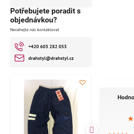
Potřebujete poradit s
objednávkou?
Neváhejte nás kontaktovat
+420 603 282 053
drahstyl​@drahstyl​.cz
AKCE
Hodno
★
★
★