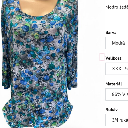
Modro šedá 
.
Barva
Velikost
Materiál
Rukáv