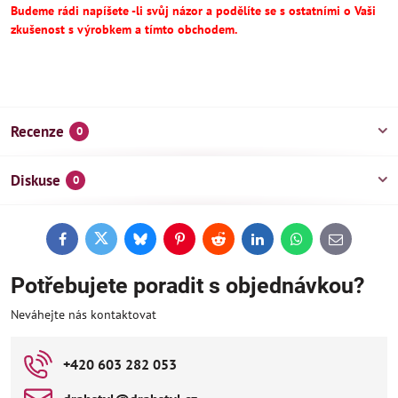
Budeme rádi napíšete -li svůj názor a podělíte se s ostatními o Vaši
zkušenost s výrobkem a tímto obchodem.
Recenze
0
Diskuse
0
Facebook
Twitter
Bluesky
Pinterest
Reddit
LinkedIn
WhatsApp
E-
mail
Potřebujete poradit s objednávkou?
Neváhejte nás kontaktovat
+420 603 282 053