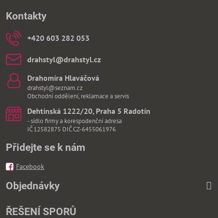
Kontakty
+420 603 282 053
drahstyl​@drahstyl​.cz
Drahomíra Hlaváčová
drahstyl@seznam.cz
Obchodní oddělení, reklamace a servis
Dehtínská 1222/20, Praha 5 Radotín
- sídlo firmy a korespodenční adresa
IČ 12582875 DIČ CZ-6455061976
Přidejte se k nám
Facebook
Objednávky
ŘEŠENÍ SPORŮ