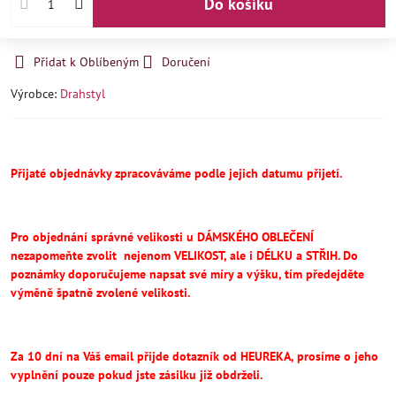
Do košíku
Přidat k Oblíbeným
Doručení
Výrobce:
Drahstyl
Přijaté objednávky zpracováváme podle jejich datumu přijetí.
Pro objednání správné velikosti u DÁMSKÉHO OBLEČENÍ
nezapomeňte
zvolit
nejenom VELIKOST, ale i DÉLKU a STŘIH.
Do
poznámky doporučujeme napsat své míry a výšku, tím předejděte
výměně špatně zvolené velikosti.
Za 10 dní na Váš email přijde dotazník od HEUREKA, prosíme o jeho
vyplnění pouze pokud jste zásilku již obdrželi.