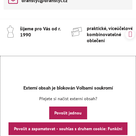
drahstyl​@drahstyl​.cz
praktické, víceúčelové 
šijeme pro Vás od r​.
kombinovatelné
1990
oblečení
Externí obsah je blokován Volbami soukromí
Přejete si načíst externí obsah?
Povolit jednou
Povolit a zapamatovat - souhlas s druhem cookie: Funkční