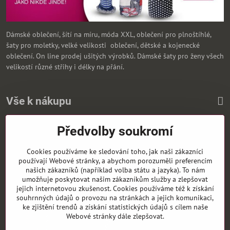
Dámské oblečení, šítí na míru, móda XXL, oblečení pro plnoštíhlé,
šaty pro moletky, velké velikosti oblečení, dětské a kojenecké
oblečení. On line prodej ušitých výrobků. Dámské šaty pro ženy všech
velikostí různé střihy i délky na přání.
Vše k nákupu
Předvolby soukromí
Zasíláme i na Slovensko
Cookies používáme ke sledování toho, jak naši zákazníci
používají Webové stránky, a abychom porozuměli preferencím
našich zákazníků (například volba státu a jazyka). To nám
umožňuje poskytovat našim zákazníkům služby a zlepšovat
jejich internetovou zkušenost. Cookies používáme též k získání
souhrnných údajů o provozu na stránkách a jejich komunikaci,
ke zjištění trendů a získání statistických údajů s cílem naše
Webové stránky dále zlepšovat.