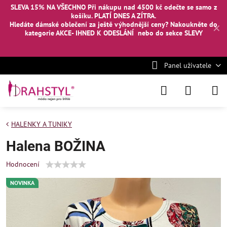
SLEVA 15% NA VŠECHNO Při nákupu nad 4500 kč odečte se samo z
košíku. PLATÍ DNES A ZÍTRA.
Hledáte dámské oblečení za ještě výhodnější ceny? Nakoukněte
do
✕
kategorie AKCE- IHNED K ODESLÁNÍ
nebo
do sekce SLEVY
Panel uživatele
HALENKY A TUNIKY
Halena BOŽINA
Hodnocení
NOVINKA