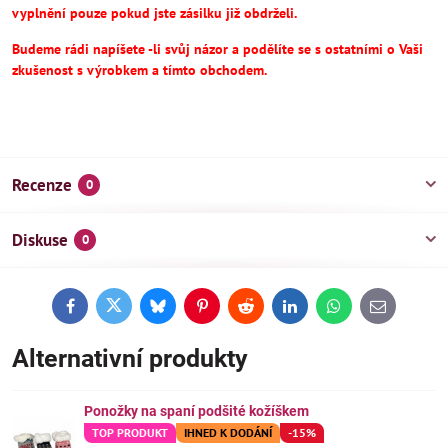
vyplnění pouze pokud jste zásilku již obdrželi.
Budeme rádi napíšete -li svůj názor a podělíte se s ostatními o Vaši
zkušenost s výrobkem a tímto obchodem.
Recenze
0
Diskuse
0
Facebook
Twitter
Bluesky
Pinterest
Reddit
LinkedIn
WhatsApp
E-
mail
Alternativní produkty
Ponožky na spaní podšité kožíškem
TOP PRODUKT
IHNED K DODÁNÍ
-15%