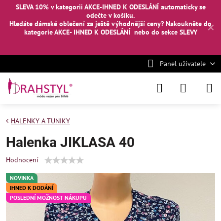
SLEVA 10% v kategorii AKCE-IHNED K ODESLÁNÍ automaticky se
odečte v košíku.
Hledáte dámské oblečení za ještě výhodnější ceny? Nakoukněte
do
✕
kategorie AKCE- IHNED K ODESLÁNÍ
nebo
do sekce SLEVY
Panel uživatele
HALENKY A TUNIKY
Halenka JIKLASA 40
Hodnocení
NOVINKA
IHNED K DODÁNÍ
POSLEDNÍ MOŽNOST NÁKUPU