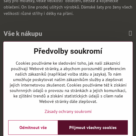
šaty pro moletky, velké velikosti oblečení, dětské a kojenecké
oblečení. On line prodej ušitých výrobků. Dámské šaty pro ženy všech
velikostí různé střihy i délky na přání.
Vše k nákupu
Předvolby soukromí
Zasíláme i na Slovensko
Cookies používáme ke sledování toho, jak naši zákazníci
používají Webové stránky, a abychom porozuměli preferencím
našich zákazníků (například volba státu a jazyka). To nám
umožňuje poskytovat našim zákazníkům služby a zlepšovat
jejich internetovou zkušenost. Cookies používáme též k získání
souhrnných údajů o provozu na stránkách a jejich komunikaci,
ke zjištění trendů a získání statistických údajů s cílem naše
Webové stránky dále zlepšovat.
Zásady ochrany soukromí
Odmítnout vše
Přijmout všechny cookies
©
2026
Copyright
Předvolby soukromí
Zásady ochrany soukromí