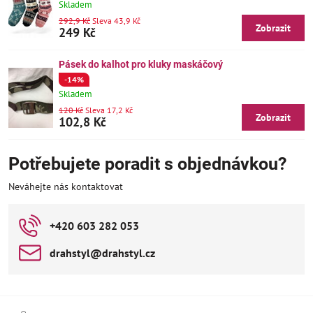
Skladem
292,9 Kč
Sleva 43,9 Kč
Zobrazit
249 Kč
Pásek do kalhot pro kluky maskáčový
-14%
Skladem
120 Kč
Sleva 17,2 Kč
Zobrazit
102,8 Kč
Potřebujete poradit s objednávkou?
Neváhejte nás kontaktovat
+420 603 282 053
drahstyl​@drahstyl​.cz