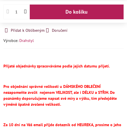
Do košíku
Přidat k Oblíbeným
Doručení
Výrobce:
Drahstyl
Přijaté objednávky zpracováváme podle jejich datumu přijetí.
Pro objednání správné velikosti u DÁMSKÉHO OBLEČENÍ
nezapomeňte
zvolit
nejenom VELIKOST, ale i DÉLKU a STŘIH.
Do
poznámky doporučujeme napsat své míry a výšku, tím předejděte
výměně špatně zvolené velikosti.
Za 10 dní na Váš email přijde dotazník od HEUREKA, prosíme o jeho