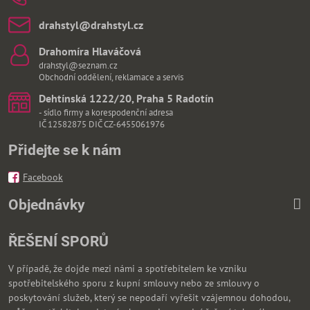
drahstyl​@drahstyl​.cz
Drahomíra Hlaváčová
drahstyl@seznam.cz
Obchodní oddělení, reklamace a servis
Dehtínská 1222/20, Praha 5 Radotín
- sídlo firmy a korespodenční adresa
IČ 12582875 DIČ CZ-6455061976
Přidejte se k nám
Facebook
Objednávky
ŘEŠENÍ SPORŮ
V případě, že dojde mezi námi a spotřebitelem ke vzniku
spotřebitelského sporu z kupní smlouvy nebo ze smlouvy o
poskytování služeb, který se nepodaří vyřešit vzájemnou dohodou,