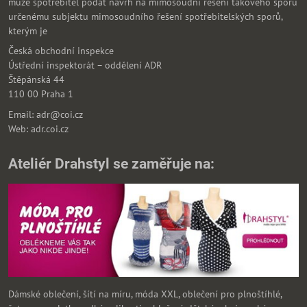
může spotřebitel podat návrh na mimosoudní řešení takového sporu
určenému subjektu mimosoudního řešení spotřebitelských sporů,
kterým je
Česká obchodní inspekce
Ústřední inspektorát – oddělení ADR
Štěpánská 44
110 00 Praha 1
Email: adr@coi.cz
Web: adr.coi.cz
Ateliér Drahstyl se zaměřuje na:
Dámské oblečení, šítí na míru, móda XXL, oblečení pro plnoštíhlé,