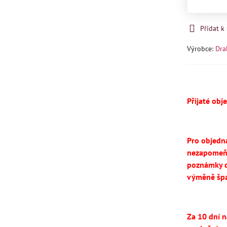
Přidat 
Výrobce:
Dra
Přijaté obj
Pro objedn
nezapomeň
poznámky d
výměně špa
Za 10 dní 