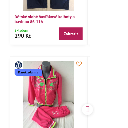
Dětské slabé šusťákové kalhoty s
Bavlněné letní kalh
bavlnou 86-116
104,110,116
Skladem
Skladem
Zobrazit
290 Kč
290 Kč
Dárek zdarma