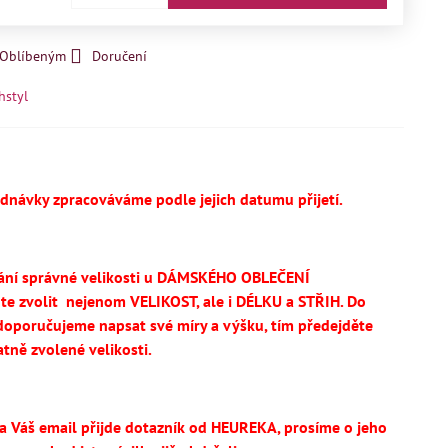
k Oblíbeným
Doručení
hstyl
ednávky zpracováváme podle jejich datumu přijetí.
ání správné velikosti u DÁMSKÉHO OBLEČENÍ
te
zvolit
nejenom VELIKOST, ale i DÉLKU a STŘIH.
Do
oporučujeme napsat své míry a výšku, tím předejděte
tně zvolené velikosti.
na Váš email přijde dotazník od HEUREKA, prosíme o jeho