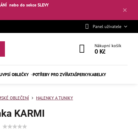
LÁNÍ
nebo
do sekce SLEVY
✕
Panel uživatele
Nákupní košík
0 Kč
BUV
PSÍ OBLEČKY
POTŘEBY PRO ZVÍŘATA
ŠPERKY
KABELKY
SKÉ OBLEČENÍ
HALENKY A TUNIKY
nka KARMI