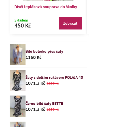
Dívčí tepláková souprava do školky
Dětské pyžamo 122
Skladem
Skladem
Zobrazit
450 Kč
240 Kč
Bílé bolerko přes šaty
1150 Kč
Šaty s delším rukávem POLAJA 40
1071,3 Kč
1250 Kč
Černo bílé šaty BETTE
1071,3 Kč
1250 Kč