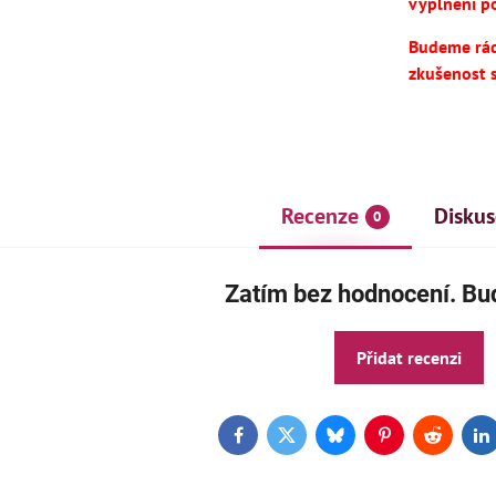
vyplnění po
Budeme rádi
zkušenost 
Recenze
Diskus
0
AKCE
Zatím bez hodnocení. Buď
ČE
Přidat recenzi
Facebook
Twitter
Bluesky
Pinterest
Reddit
L