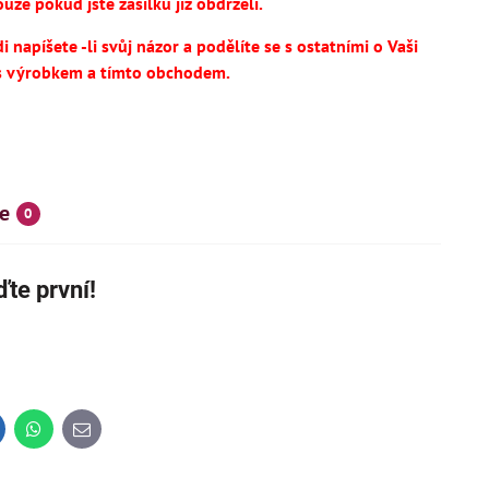
uze pokud jste zásilku již obdrželi.
 napíšete -li svůj názor a podělíte se s ostatními o Vaši
s výrobkem a tímto obchodem.
e
0
te první!
SKÝ VÝROBEK
NOVINKA
IHNED K DODÁNÍ
inkedIn
WhatsApp
E-
mail
14
695 Kč