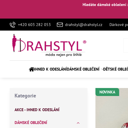
Hledáte dámské oblečení 
+420 603 282 053
drahstyl@drahstyl.cz
Dárkové p
IHNED K ODESLÁNÍ
DÁMSKÉ OBLEČENÍ
DĚTSKÉ OBLE
NOVINKA
Kategorie
AKCE - IHNED K ODESLÁNÍ
DÁMSKÉ OBLEČENÍ