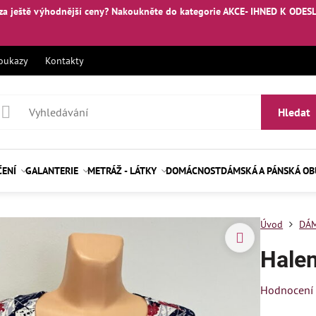
za ještě výhodnější ceny? Nakoukněte
do kategorie AKCE- IHNED K ODES
oukazy
Kontakty
Hledat
ČENÍ
GALANTERIE
METRÁŽ - LÁTKY
DOMÁCNOST
DÁMSKÁ A PÁNSKÁ O
Úvod
DÁM
Hale
Hodnocení