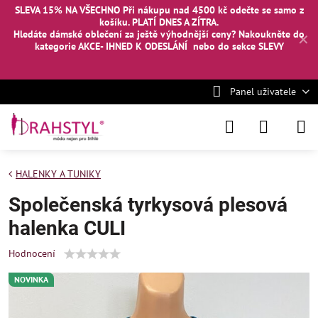
SLEVA 15% NA VŠECHNO Při nákupu nad 4500 kč odečte se samo z
košíku. PLATÍ DNES A ZÍTRA.
Hledáte dámské oblečení za ještě výhodnější ceny? Nakoukněte
do
✕
kategorie AKCE- IHNED K ODESLÁNÍ
nebo
do sekce SLEVY
Panel uživatele
HALENKY A TUNIKY
Společenská tyrkysová plesová
halenka CULI
Hodnocení
NOVINKA