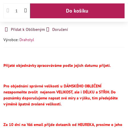
Do košíku
Přidat k Oblíbeným
Doručení
Výrobce:
Drahstyl
Přijaté objednávky zpracováváme podle jejich datumu přijetí.
Pro objednání správné velikosti u DÁMSKÉHO OBLEČENÍ
nezapomeňte
zvolit
nejenom VELIKOST, ale i DÉLKU a STŘIH.
Do
poznámky doporučujeme napsat své míry a výšku, tím předejděte
výměně špatně zvolené velikosti.
Za 10 dní na Váš email přijde dotazník od HEUREKA, prosíme o jeho