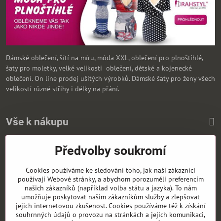
Dámské oblečení, šítí na míru, móda XXL, oblečení pro plnoštíhlé,
šaty pro moletky, velké velikosti oblečení, dětské a kojenecké
oblečení. On line prodej ušitých výrobků. Dámské šaty pro ženy všech
velikostí různé střihy i délky na přání.
Vše k nákupu
Předvolby soukromí
Zasíláme i na Slovensko
Cookies používáme ke sledování toho, jak naši zákazníci
používají Webové stránky, a abychom porozuměli preferencím
našich zákazníků (například volba státu a jazyka). To nám
umožňuje poskytovat našim zákazníkům služby a zlepšovat
jejich internetovou zkušenost. Cookies používáme též k získání
souhrnných údajů o provozu na stránkách a jejich komunikaci,