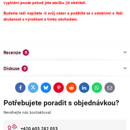
vyplnění pouze pokud jste zásilku již obdrželi.
Budeme rádi napíšete -li svůj názor a podělíte se s ostatními o Vaši
zkušenost s výrobkem a tímto obchodem.
Recenze
0
Diskuse
0
Facebook
Twitter
Bluesky
Pinterest
Reddit
LinkedIn
WhatsApp
E-
mail
Potřebujete poradit s objednávkou?
Neváhejte nás kontaktovat
+420 603 282 053