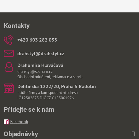
Kontakty
+420 603 282 053
drahstyl​@drahstyl​.cz
Drahomíra Hlaváčová
drahstyl@seznam.cz
Obchodní oddělení, reklamace a servis
Dehtínská 1222/20, Praha 5 Radotín
- sídlo firmy a korespodenční adresa
IČ 12582875 DIČ CZ-6455061976
Přidejte se k nám
Facebook
Objednávky