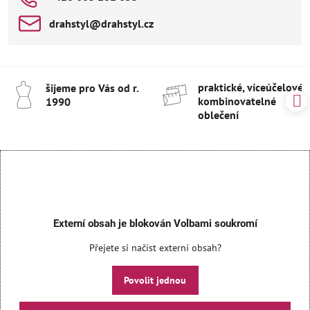
drahstyl​@drahstyl​.cz
praktické, víceúčelové 
šijeme pro Vás od r​.
kombinovatelné
1990
oblečení
Externí obsah je blokován Volbami soukromí
Přejete si načíst externí obsah?
Povolit jednou