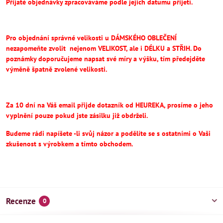
Přijaté objednávky zpracováváme podle jejich datumu přijetí.
Pro objednání správné velikosti u DÁMSKÉHO OBLEČENÍ
nezapomeňte
zvolit
nejenom VELIKOST, ale i DÉLKU a STŘIH.
Do
poznámky doporučujeme napsat své míry a výšku, tím předejděte
výměně špatně zvolené velikosti.
Za 10 dní na Váš email přijde dotazník od HEUREKA, prosíme o jeho
vyplnění pouze pokud jste zásilku již obdrželi.
Budeme rádi napíšete -li svůj názor a podělíte se s ostatními o Vaši
zkušenost s výrobkem a tímto obchodem.
Recenze
0