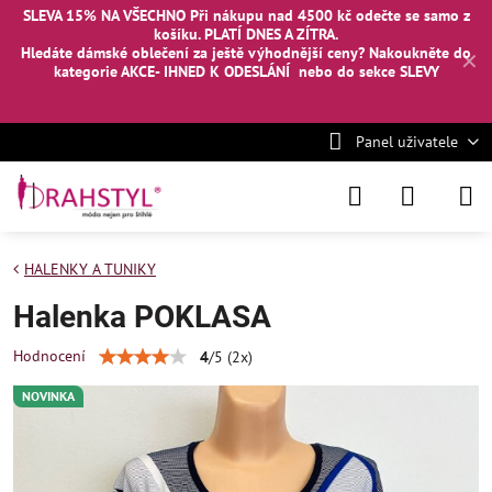
SLEVA 15% NA VŠECHNO Při nákupu nad 4500 kč odečte se samo z
košíku. PLATÍ DNES A ZÍTRA.
Hledáte dámské oblečení za ještě výhodnější ceny? Nakoukněte
do
✕
kategorie AKCE- IHNED K ODESLÁNÍ
nebo
do sekce SLEVY
Panel uživatele
HALENKY A TUNIKY
Halenka POKLASA
Hodnocení
4
/
5
(
2
x)
NOVINKA