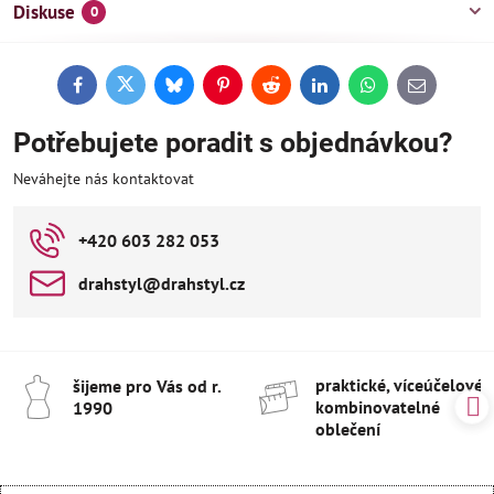
Diskuse
0
Facebook
Twitter
Bluesky
Pinterest
Reddit
LinkedIn
WhatsApp
E-
mail
Potřebujete poradit s objednávkou?
Neváhejte nás kontaktovat
+420 603 282 053
drahstyl​@drahstyl​.cz
praktické, víceúčelové 
šijeme pro Vás od r​.
kombinovatelné
1990
oblečení