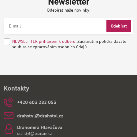
Newsletter
Odebírat naše novinky:
Odebírat
NEWSLETTER přihlášení k odběru.
Zašrtnutím políčka dáváte
souhlas se zpracováním osobních údajů.
Kontakty
+420 603 282 053
drahstyl​@drahstyl​.cz
Drahomíra Hlaváčová
drahstyl@seznam.cz