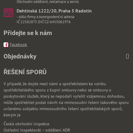
Obchodní oddělení, reklamace a servis
Dehtínská 1222/20, Praha 5 Radotín
- sídlo firmy a korespodenční adresa
IČ 12582875 DIČ CZ-6455061976
Přidejte se k nám
Facebook
Objednávky
ŘEŠENÍ SPORŮ
V případě, že dojde mezi námi a spotřebitelem ke vzniku
spotřebitelského sporu z kupní smlouvy nebo ze smlouvy o
poskytování služeb, který se nepodaří vyřešit vzájemnou dohodou,
může spotřebitel podat návrh na mimosoudní řešení takového sporu
určenému subjektu mimosoudního řešení spotřebitelských sporů,
kterým je
Česká obchodní inspekce
Ústřední inspektorát – oddělení ADR