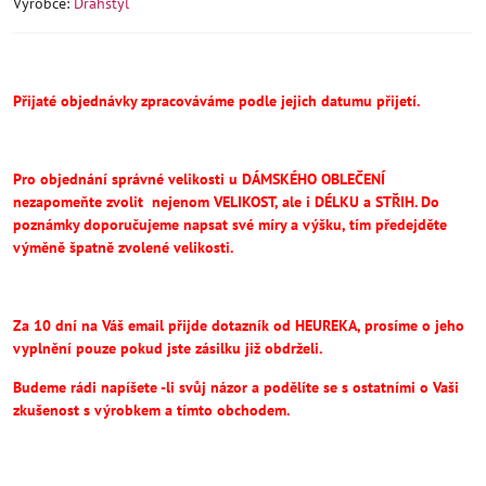
Výrobce:
Drahstyl
Přijaté objednávky zpracováváme podle jejich datumu přijetí.
Pro objednání správné velikosti u DÁMSKÉHO OBLEČENÍ
nezapomeňte
zvolit
nejenom VELIKOST, ale i DÉLKU a STŘIH.
Do
poznámky doporučujeme napsat své míry a výšku, tím předejděte
výměně špatně zvolené velikosti.
Za 10 dní na Váš email přijde dotazník od HEUREKA, prosíme o jeho
vyplnění pouze pokud jste zásilku již obdrželi.
Budeme rádi napíšete -li svůj názor a podělíte se s ostatními o Vaši
zkušenost s výrobkem a tímto obchodem.