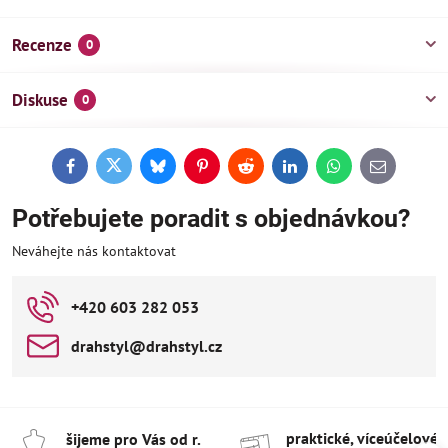
Recenze
0
Diskuse
0
Facebook
Twitter
Bluesky
Pinterest
Reddit
LinkedIn
WhatsApp
E-
mail
Potřebujete poradit s objednávkou?
Neváhejte nás kontaktovat
+420 603 282 053
drahstyl​@drahstyl​.cz
praktické, víceúčelové 
šijeme pro Vás od r​.