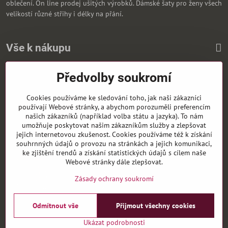
oblečení. On line prodej ušitých výrobků. Dámské šaty pro ženy všech
velikostí různé střihy i délky na přání.
Vše k nákupu
Předvolby soukromí
Zasíláme i na Slovensko
Cookies používáme ke sledování toho, jak naši zákazníci
používají Webové stránky, a abychom porozuměli preferencím
našich zákazníků (například volba státu a jazyka). To nám
umožňuje poskytovat našim zákazníkům služby a zlepšovat
jejich internetovou zkušenost. Cookies používáme též k získání
souhrnných údajů o provozu na stránkách a jejich komunikaci,
ke zjištění trendů a získání statistických údajů s cílem naše
Webové stránky dále zlepšovat.
Zásady ochrany soukromí
Odmítnout vše
Přijmout všechny cookies
©
2026
Copyright
Předvolby soukromí
Zásady ochrany soukromí
Ukázat podrobnosti
Vytvořeno systémem:
ByznysWeb.cz