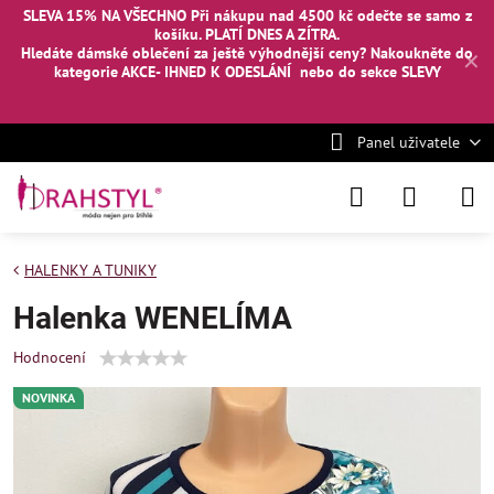
SLEVA 15% NA VŠECHNO Při nákupu nad 4500 kč odečte se samo z
košíku. PLATÍ DNES A ZÍTRA.
Hledáte dámské oblečení za ještě výhodnější ceny? Nakoukněte
do
✕
kategorie AKCE- IHNED K ODESLÁNÍ
nebo
do sekce SLEVY
Panel uživatele
HALENKY A TUNIKY
Halenka WENELÍMA
Hodnocení
NOVINKA