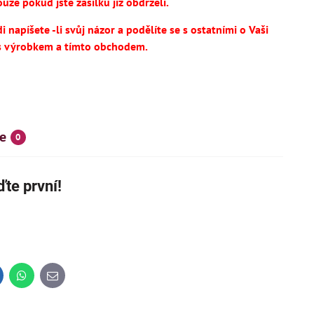
uze pokud jste zásilku již obdrželi.
 napíšete -li svůj názor a podělíte se s ostatními o Vaši
s výrobkem a tímto obchodem.
e
0
te první!
SKÝ VÝROBEK
NOVINKA
IHNED K DODÁNÍ
inkedIn
WhatsApp
E-
mail
14
695 Kč