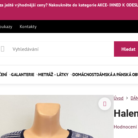
za ještě výhodnější ceny? Nakoukněte
do kategorie AKCE- IHNED K ODES
oukazy
Kontakty
Hledat
ČENÍ
GALANTERIE
METRÁŽ - LÁTKY
DOMÁCNOST
DÁMSKÁ A PÁNSKÁ O
Úvod
DÁM
Hale
Hodnocení