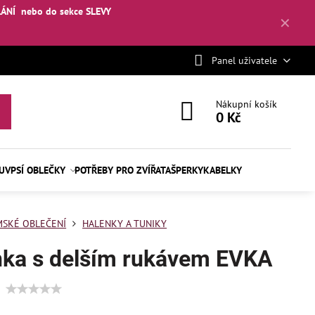
LÁNÍ
nebo
do sekce SLEVY
✕
Panel uživatele
Nákupní košík
0 Kč
BUV
PSÍ OBLEČKY
POTŘEBY PRO ZVÍŘATA
ŠPERKY
KABELKY
SKÉ OBLEČENÍ
HALENKY A TUNIKY
nka s delším rukávem EVKA