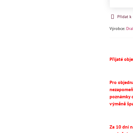
Přidat 
Výrobce:
Dra
Přijaté obj
Pro objedn
nezapomeň
poznámky d
výměně špa
Za 10 dní 