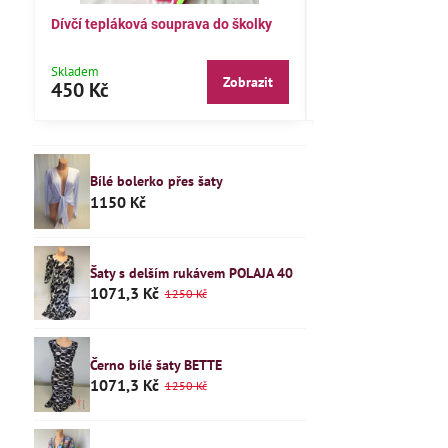
Dívčí tepláková souprava do školky
Dětské pyžamo 122
Skladem
Skladem
Zobrazit
450 Kč
240 Kč
Bílé bolerko přes šaty
1150 Kč
Šaty s delším rukávem POLAJA 40
1071,3 Kč
1250 Kč
Černo bílé šaty BETTE
1071,3 Kč
1250 Kč