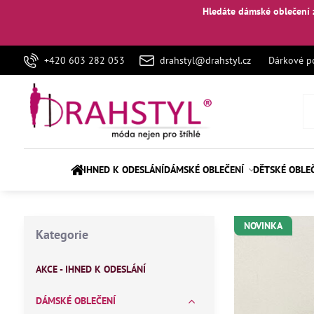
Hledáte dámské oblečení 
+420 603 282 053
drahstyl@drahstyl.cz
Dárkové p
IHNED K ODESLÁNÍ
DÁMSKÉ OBLEČENÍ
DĚTSKÉ OBLE
NOVINKA
Kategorie
AKCE - IHNED K ODESLÁNÍ
DÁMSKÉ OBLEČENÍ