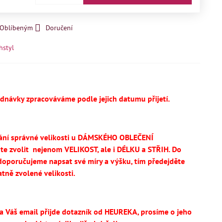
k Oblíbeným
Doručení
hstyl
ednávky zpracováváme podle jejich datumu přijetí.
ání správné velikosti u DÁMSKÉHO OBLEČENÍ
te
zvolit
nejenom VELIKOST, ale i DÉLKU a STŘIH.
Do
oporučujeme napsat své míry a výšku, tím předejděte
tně zvolené velikosti.
na Váš email přijde dotazník od HEUREKA, prosíme o jeho