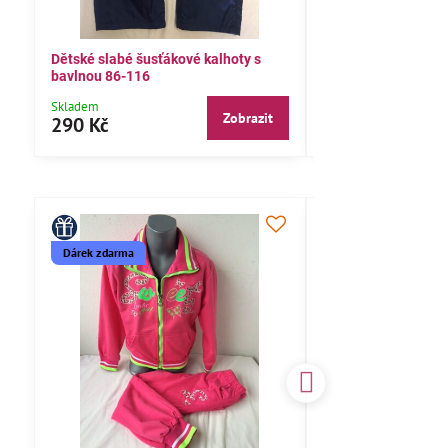
Dětské slabé šusťákové kalhoty s
Bavlněné letní kalh
bavlnou 86-116
104,110,116
Skladem
Skladem
Zobrazit
290 Kč
290 Kč
Dárek zdarma