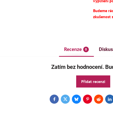
vyplnění po
Budeme rádi
zkušenost 
Recenze
Diskus
0
AKCE
Zatím bez hodnocení. Buď
ČE
Přidat recenzi
Facebook
Twitter
Bluesky
Pinterest
Reddit
L