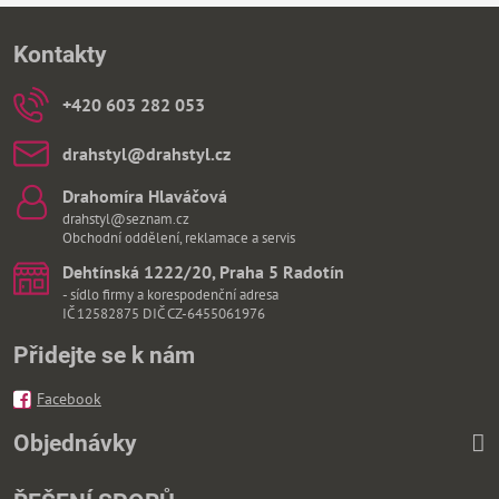
Kontakty
+420 603 282 053
drahstyl​@drahstyl​.cz
Drahomíra Hlaváčová
drahstyl@seznam.cz
Obchodní oddělení, reklamace a servis
Dehtínská 1222/20, Praha 5 Radotín
- sídlo firmy a korespodenční adresa
IČ 12582875 DIČ CZ-6455061976
Přidejte se k nám
Facebook
Objednávky