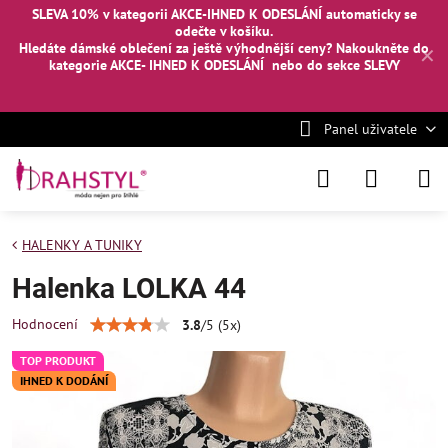
SLEVA 10% v kategorii AKCE-IHNED K ODESLÁNÍ automaticky se
odečte v košíku.
Hledáte dámské oblečení za ještě výhodnější ceny? Nakoukněte
do
✕
kategorie AKCE- IHNED K ODESLÁNÍ
nebo
do sekce SLEVY
Panel uživatele
HALENKY A TUNIKY
Halenka LOLKA 44
Hodnocení
3.8
/
5
(
5
x)
TOP PRODUKT
IHNED K DODÁNÍ