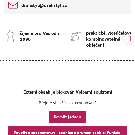
drahstyl​@drahstyl​.cz
praktické, víceúčelové 
šijeme pro Vás od r​.
kombinovatelné
1990
oblečení
Externí obsah je blokován Volbami soukromí
Přejete si načíst externí obsah?
Povolit jednou
Povolit a zapamatovat - souhlas s druhem cookie: Funkční