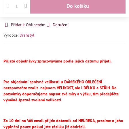
Do košíku
Přidat k Oblíbeným
Doručení
Výrobce:
Drahstyl
Přijaté objednávky zpracováváme podle jejich datumu přijetí.
Pro objednání správné velikosti u DÁMSKÉHO OBLEČENÍ
nezapomeňte
zvolit
nejenom VELIKOST, ale i DÉLKU a STŘIH.
Do
poznámky doporučujeme napsat své míry a výšku, tím předejděte
výměně špatně zvolené velikosti.
Za 10 dní na Váš email přijde dotazník od HEUREKA, prosíme o jeho
vyplnění pouze pokud jste zásilku již obdrželi.