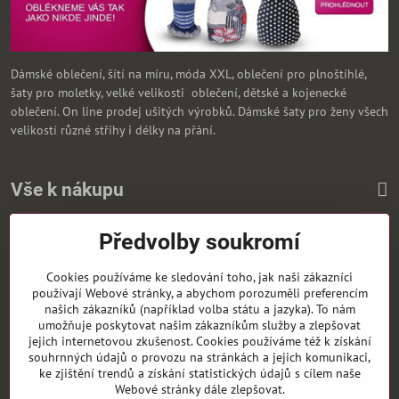
Dámské oblečení, šítí na míru, móda XXL, oblečení pro plnoštíhlé,
šaty pro moletky, velké velikosti oblečení, dětské a kojenecké
oblečení. On line prodej ušitých výrobků. Dámské šaty pro ženy všech
velikostí různé střihy i délky na přání.
Vše k nákupu
Předvolby soukromí
Zasíláme i na Slovensko
Cookies používáme ke sledování toho, jak naši zákazníci
používají Webové stránky, a abychom porozuměli preferencím
našich zákazníků (například volba státu a jazyka). To nám
umožňuje poskytovat našim zákazníkům služby a zlepšovat
jejich internetovou zkušenost. Cookies používáme též k získání
souhrnných údajů o provozu na stránkách a jejich komunikaci,
ke zjištění trendů a získání statistických údajů s cílem naše
Webové stránky dále zlepšovat.