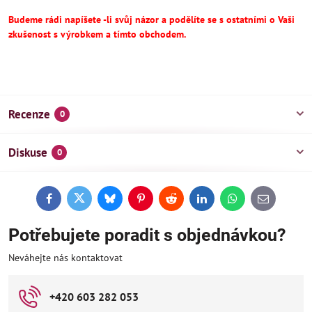
Budeme rádi napíšete -li svůj názor a podělíte se s ostatními o Vaši
zkušenost s výrobkem a tímto obchodem.
Recenze
0
Diskuse
0
Facebook
Twitter
Bluesky
Pinterest
Reddit
LinkedIn
WhatsApp
E-
mail
Potřebujete poradit s objednávkou?
Neváhejte nás kontaktovat
+420 603 282 053